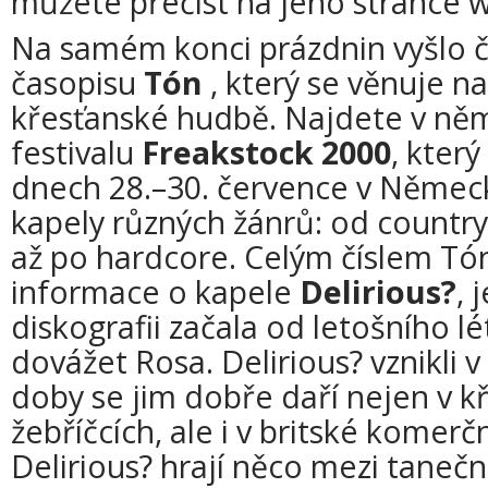
můžete přečíst na jeho stránce 
Na samém konci prázdnin vyšlo čt
časopisu
Tón
, který se věnuje na
křesťanské hudbě. Najdete v něm
festivalu
Freakstock 2000
, který
dnech 28.–30. července v Němec
kapely různých žánrů: od country
až po hardcore. Celým číslem Tón
informace o kapele
Delirious?
, 
diskografii začala od letošního lé
dovážet Rosa. Delirious? vznikli 
doby se jim dobře daří nejen v k
žebříčcích, ale i v britské komerč
Delirious? hrají něco mezi taneč