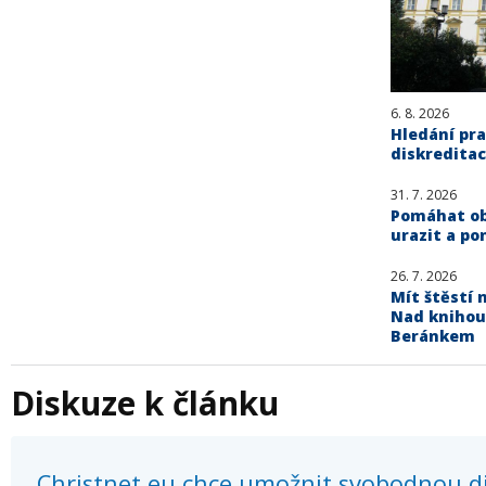
6. 8. 2026
Hledání pra
diskreditac
31. 7. 2026
Pomáhat obě
urazit a po
26. 7. 2026
Mít štěstí n
Nad knihou
Beránkem
Diskuze k článku
Christnet.eu chce umožnit svobodnou dis