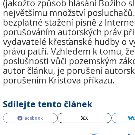
(jakožto způsob hlásání Božího sl
největšímu množství posluchač
bezplatné stažení písně z Intern
porušováním autorských práv při
vydavatelé křesťanské hudby o vý
právu patří. Vzhledem k tomu, že
poslušnosti vůči pozemským zák
autor článku, je porušení autors
porušením Kristova příkazu.
Sdílejte tento článek
Facebook
X