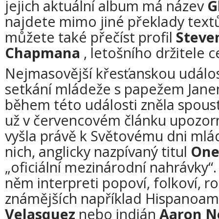
jejich aktuální album má název
G
najdete mimo jiné překlady textů
můžete také přečíst profil
Steve
Chapmana
, letošního držitele 
Nejmasovější křesťanskou událos
setkání mládeže s papežem Janem 
během této události zněla spoust
už v červencovém článku upozorni
vyšla právě k Světovému dni mlá
nich, anglicky nazpívaný titul
On
„oficiální mezinárodní nahrávky“
něm interpreti popoví, folkoví, ro
známějších například Hispanoa
Velasquez
nebo indián
Aaron N