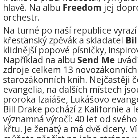
hlavě. Na albu
Freedom
jej dopr
orchestr.
Na turné po naší republice vyraz
křesťanský zpěvák a skladatel
Bi
klidnější popové písničky, inspiro
Například na albu
Send Me
uvádí
zdroje celkem 13 novozákonních
starozákonních knih. Nejčastěji
evangelia, na dalších místech jso
proroka Izaiáše, Lukášovo evang
Bill Drake pochází z Kalifornie a l
významná výročí: 40 let od svého
křtu. Je ženatý a má dvě dcery. Ví