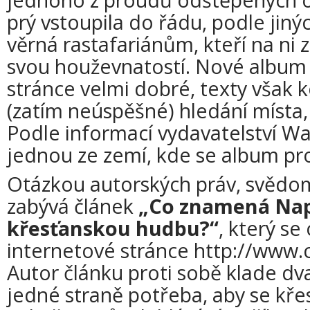
prý vstoupila do řádu, podle jiný
věrná rastafariánům, kteří na ni
svou houževnatostí. Nové album
stránce velmi dobré, texty však k
(zatím neúspěšné) hledání místa, 
Podle informací vydavatelství W
jednou ze zemí, kde se album pr
Otázkou autorských práv, svědomí
zabývá článek
„Co znamená Nap
křesťanskou hudbu?“
, který se
internetové stránce http://www
Autor článku proti sobě klade d
jedné straně potřeba, aby se kř