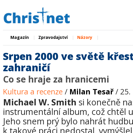
|
|
|
Magazín
Zpravodajství
Názory
Srpen 2000 ve světě křes
zahraničí
Co se hraje za hranicemi
Kultura a recenze
/
Milan Tesař
/ 25.
Michael W. Smith
si konečně naš
instrumentální album, což chtěl uč
Jeho snem prý bylo nahrát hudbu 
k takové práci nedostal, vymýšlel 