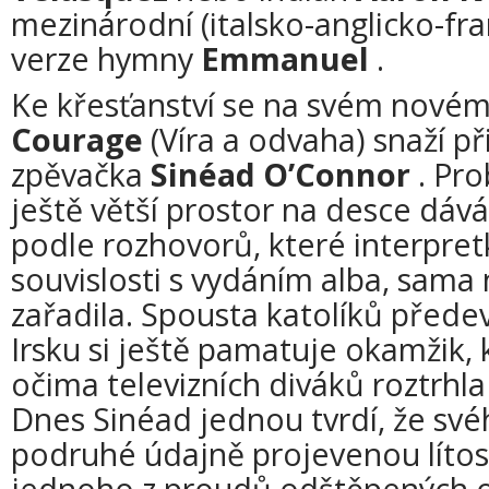
mezinárodní (italsko-anglicko-fr
verze hymny
Emmanuel
.
Ke křesťanství se na svém nové
Courage
(Víra a odvaha) snaží při
zpěvačka
Sinéad O’Connor
. Pro
ještě větší prostor na desce dává
podle rozhovorů, které interpret
souvislosti s vydáním alba, sama 
zařadila. Spousta katolíků přede
Irsku si ještě pamatuje okamžik,
očima televizních diváků roztrhla
Dnes Sinéad jednou tvrdí, že svéh
podruhé údajně projevenou lítost
jednoho z proudů odštěpených od