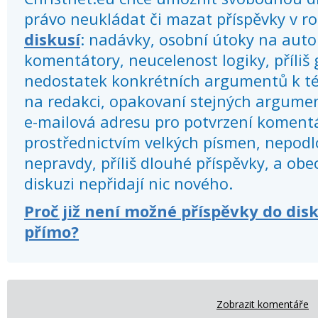
právo neukládat či mazat příspěvky v r
diskusí
: nadávky, osobní útoky na autor
komentátory, neucelenost logiky, příliš
nedostatek konkrétních argumentů k té
na redakci, opakovaní stejných argume
e-mailová adresu pro potvrzení koment
prostřednictvím velkých písmen, nepod
nepravdy, příliš dlouhé příspěvky, a obec
diskuzi nepřidají nic nového.
Proč již není možné příspěvky do dis
přímo?
Zobrazit komentáře