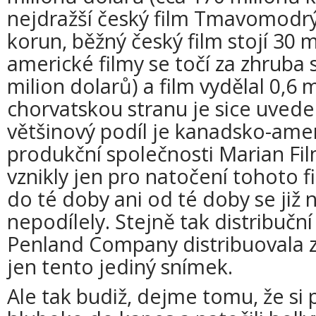
nejdražší český film Tmavomodrý 
korun, běžný český film stojí 30 m
americké filmy se točí za zhruba 
milion dolarů) a film vydělal 0,6 
chorvatskou stranu je sice uveden
většinový podíl je kanadsko-amer
produkční společnosti Marian Fi
vznikly jen pro natočení tohoto f
do té doby ani od té doby se již
nepodílely. Stejně tak distribučn
Penland Company distribuovala z
jen tento jediný snímek.
Ale tak budiž, dejme tomu, že si p