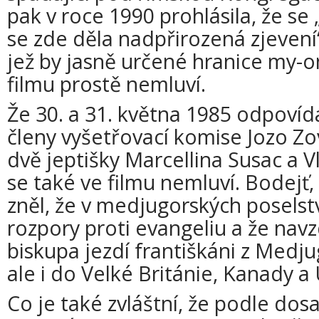
pak v roce 1990 prohlásila, že se 
se zde děla nadpřirozená zjevení
jež by jasně určené hranice my-on
filmu prostě nemluví.
Že 30. a 31. května 1985 odpovíd
členy vyšetřovací komise Jozo Zo
dvě jeptišky Marcellina Susac a V
se také ve filmu nemluví. Bodejť
zněl, že v medjugorských poselstv
rozpory proti evangeliu a že nav
biskupa jezdí františkáni z Medju
ale i do Velké Británie, Kanady a
Co je také zvláštní, že podle do