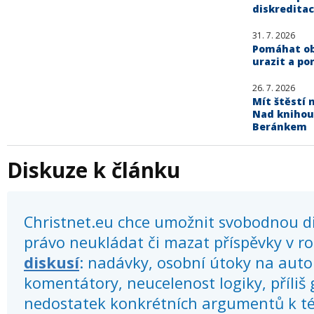
diskreditac
31. 7. 2026
Pomáhat obě
urazit a po
26. 7. 2026
Mít štěstí n
Nad knihou
Beránkem
Diskuze k článku
Christnet.eu chce umožnit svobodnou dis
právo neukládat či mazat příspěvky v r
diskusí
: nadávky, osobní útoky na autor
komentátory, neucelenost logiky, příliš
nedostatek konkrétních argumentů k té