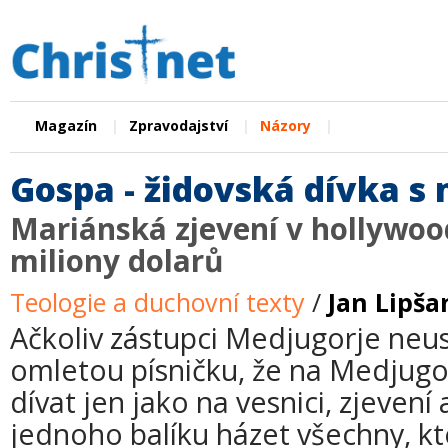
|
|
|
Magazín
Zpravodajství
Názory
Gospa - židovská dívka 
Mariánská zjevení v hollywo
miliony dolarů
Teologie a duchovní texty
/
Jan Lipša
Ačkoliv zástupci Medjugorje neu
omletou písničku, že na Medjugo
dívat jen jako na vesnici, zjevení 
jednoho balíku házet všechny, k