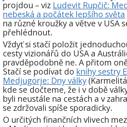
projdou – viz
Ludevit Rupčič: Med
nebeská a počátek lepšího světa
na různé kroužky a větve v USA s
přehlédnout.
Vždyť si stačí položit jednoducho
cesty vizionářů do USA a Austrál
pravděpodobně ne. A přitom oně
Stačí se podívat do
knihy sestry
Medjugorje: Dny války
(Karmelitá
kde se dočteme, že i v době války 
byli neustále na cestách a v zahra
se zdržovali spíše sporadicky.
O určitých finančních vlivech me