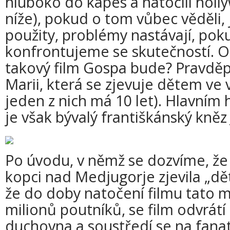
hluboko do kapes a natočili holl
níže), pokud o tom vůbec věděli, 
použity, problémy nastávají, pok
konfrontujeme se skutečností. O 
takový film Gospa bude? Pravd
Marii, která se zjevuje dětem ve 
jeden z nich má 10 let). Hlavním
je však bývalý františkánský kněz
Po úvodu, v němž se dozvíme, že 
kopci nad Medjugorje zjevila „d
že do doby natočení filmu tato mí
milionů poutníků, se film odvrátí
duchovna a soustředí se na fanati