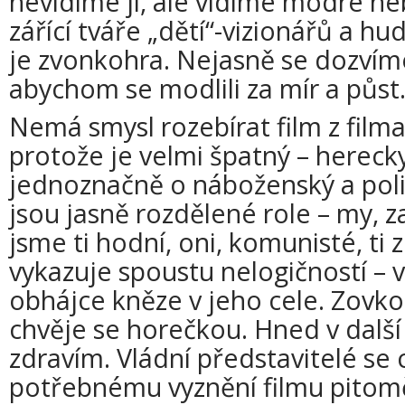
nevidíme ji, ale vidíme modré neb
zářící tváře „dětí“-vizionářů a
je zvonkohra. Nejasně se dozvím
abychom se modlili za mír a půst
Nemá smysl rozebírat film z film
protože je velmi špatný – herecky,
jednoznačně o náboženský a poli
jsou jasně rozdělené role – my, 
jsme ti hodní, oni, komunisté, ti 
vykazuje spoustu nelogičností – v
obhájce kněze v jeho cele. Zovko
chvěje se horečkou. Hned v další
zdravím. Vládní představitelé se c
potřebnému vyznění filmu pitomě –