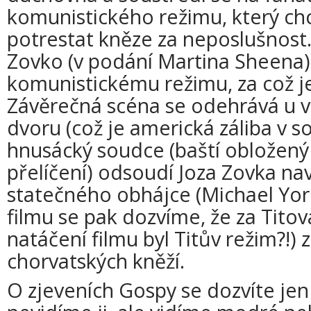
komunistického režimu, který ch
potrestat kněze za neposlušnost.
Zovko (v podání Martina Sheena) 
komunistickému režimu, za což j
Závěrečná scéna se odehrává u 
dvoru (což je americká záliba v s
hnusácký soudce (baští obložen
přelíčení) odsoudí Joza Zovka nav
statečného obhájce (Michael Yor
filmu se pak dozvíme, že za Tito
natáčení filmu byl Titův režim?!)
chorvatských kněží.
O zjeveních Gospy se dozvíte je