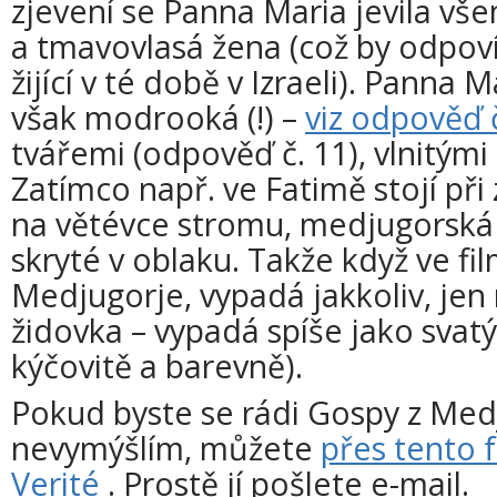
zjevení se Panna Maria jevila vš
a tmavovlasá žena (což by odpoví
žijící v té době v Izraeli). Panna 
však modrooká (!) –
viz odpověď 
tvářemi (odpověď č. 11), vlnitými
Zatímco např. ve Fatimě stojí při
na větévce stromu, medjugorsk
skryté v oblaku. Takže když ve f
Medjugorje, vypadá jakkoliv, jen
židovka – vypadá spíše jako svatý
kýčovitě a barevně).
Pokud byste se rádi Gospy z Medju
nevymýšlím, můžete
přes tento 
Verité
. Prostě jí pošlete e-mail.