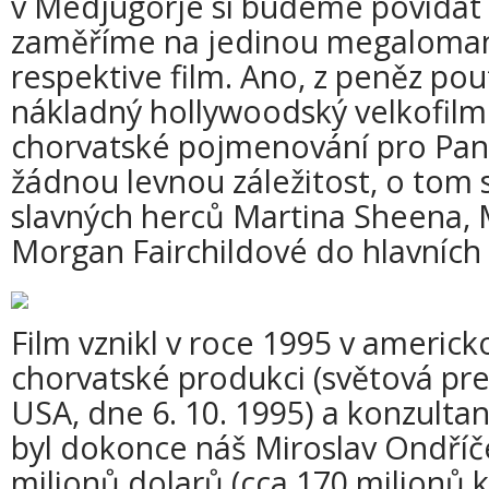
v Medjugorje si budeme povídat p
zaměříme na jedinou megaloman
respektive film. Ano, z peněz pou
nákladný hollywoodský velkofil
chorvatské pojmenování pro Pann
žádnou levnou záležitost, o tom 
slavných herců Martina Sheena, 
Morgan Fairchildové do hlavních r
Film vznikl v roce 1995 v americ
chorvatské produkci (světová pre
USA, dne 6. 10. 1995) a konzul
byl dokonce náš Miroslav Ondříče
milionů dolarů (cca 170 milionů k