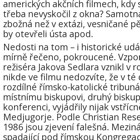
amerických akčních filmech, kdy s
třeba nevyskočil z okna? Samotná
zbožná než v extázi, vesničané pě
by otevřeli ústa apod.
Nedosti na tom – i historické udál
mírně řečeno, pokroucené. Vzpo
režiséra Jakova Sedlara vznikl v 
nikde ve filmu nedozvíte, že v té 
rozdílné římsko-katolické tribuná
místnímu biskupovi, druhý bisku
konferenci, vyjádřily nijak vstříc
Medjugorje. Podle Christian Rese
1986 jsou zjevení falešná. Mezin
spadající pod římskou Kongregaci