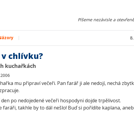
Píšeme nezávisle a otevřeně
|
Názory
8
 v chlívku?
ch kuchařkách
í 2006
hařka mu připraví večeři. Pan farář ji ale nedojí, nechá zbytk
zpracuje.
í den po nedojedené večeři hospodyni dojde trpělivost.
 faráři, takhle by to dál nešlo! Buď si pořídíte kaplana, ane