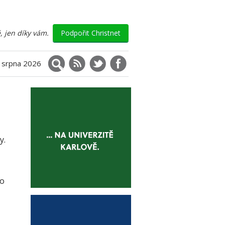
, jen díky vám.
Podpořit Christnet
Vyhledávání
RSS
X (Twitter)
Facebook
. srpna 2026
y.
bo