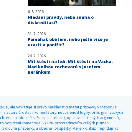
6. 8. 2026
Hledání pravdy, nebo snaha o
diskreditaci?
31. 7. 2026
Pomáhat obětem, nebo ještě více je
urazit a ponížit?
26. 7. 2026
Mít štěstí na lidi. Mít štěstí na Vacka.
Nad knihou rozhovorů s Josefem
Beránkem
kuzi, ale vyhrazuje si právo neukládat či mazat příspěvky v rozporu s
 na autora či ostatní komentátory, neucelenost logiky, příliš gramatických
 k tématu, obecné stížnosti na redakci, opakovaní stejných argumentů,
o potvrzení komentáře, VÝKŘIK prostřednictvím velkých písmen,
 dlouhé příspěvky, a obecně i příspěvky, které k diskuzi nepřidají nic