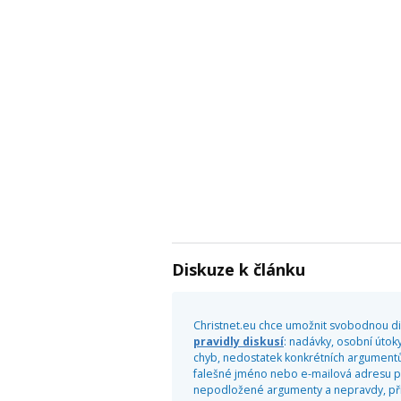
Diskuze k článku
Christnet.eu chce umožnit svobodnou dis
pravidly diskusí
: nadávky, osobní útoky
chyb, nedostatek konkrétních argumentů
falešné jméno nebo e-mailová adresu pr
nepodložené argumenty a nepravdy, příliš