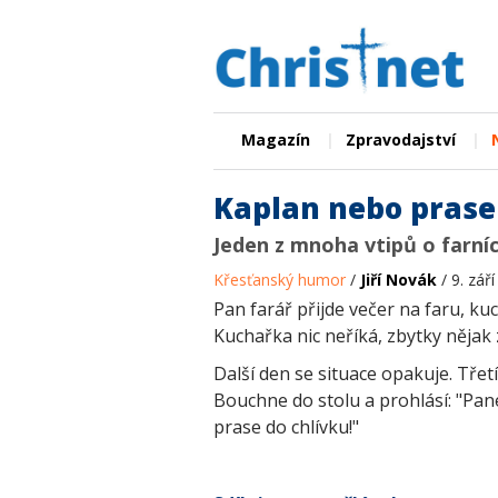
|
|
Magazín
Zpravodajství
Kaplan nebo prase
Jeden z mnoha vtipů o farní
Křesťanský humor
/
Jiří Novák
/ 9. zář
Pan farář přijde večer na faru, kuc
Kuchařka nic neříká, zbytky nějak 
Další den se situace opakuje. Třet
Bouchne do stolu a prohlásí: "Pane
prase do chlívku!"