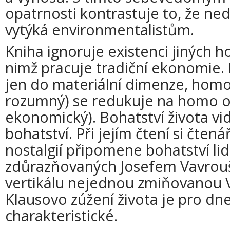
opatrnosti kontrastuje to, že ne
vytýká environmentalistům.
Kniha ignoruje existenci jiných h
nimž pracuje tradiční ekonomie. L
jen do materiální dimenze, homo
rozumný) se redukuje na homo o
ekonomický). Bohatství života vid
bohatství. Při jejím čtení si čten
nostalgií připomene bohatství l
zdůrazňovaných Josefem Vavrouš
vertikálu nejednou zmiňovanou 
Klausovo zúžení života je pro dn
charakteristické.