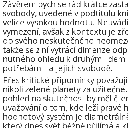
Závěrem bych se rád krátce zasta
svobody, uvedené v podtitulu knih
velice vysokou hodnotu. Neuvádí 
vymezení, avšak z kontextu je zře
do svého neskutečného neomez
takže se z ní vytrácí dimenze odp
nutného ohledu k druhým lidem a
potřebám – a jejich svobodě.
Přes kritické připomínky považuj
nikoli zelené planety za užitečné
pohled na skutečnost by měl čten
uvažování o tom, kde leží pravé h
hodnotový systém je diametrálně
který dnes svět běžně přijímá a 