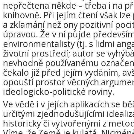
nepřečtena někde – třeba i na př
knihovně. Při jejím čtení však lze
a zklamání než ony pozitivní poci
úpravou. Že v ní půjde předevší
environmentalisty (tj. s lidmi ang
životní prostředí; autor se vyhýb
nevhodně používanému označení 
čekalo již před jejím vydáním, a
opouští prostor věcných argume
ideologicko-politické roviny.
Ve vědě i v jejích aplikacích se 
určitými zjednodušujícími idealiza
historicky či vytvořenými z meto
Víme, že Země je kulatá. Nicméně