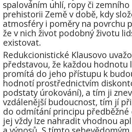
spalováním uhlí, ropy či zemního
prehistorii Země v době, kdy slo
atmosféry i poměry na povrchu p
že v nich život podobný životu 
existovat.
Redukcionistické Klausovo uvaž
představou, že každou hodnotu lz
promítá do jeho přístupu k budou
hodnotí prostřednictvím diskonto
podstaty úrokování), a tím ji zne
vzdálenější budoucnost, tím jí př
do odmítání principu předběžné o
jej vždy lze nahradit vhodnou ap
a výnosů. S tímto sebevědomým