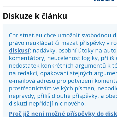
Diskuze k článku
Christnet.eu chce umožnit svobodnou dis
právo neukládat či mazat příspěvky v r
diskusí
: nadávky, osobní útoky na autor
komentátory, neucelenost logiky, příliš
nedostatek konkrétních argumentů k té
na redakci, opakovaní stejných argume
e-mailová adresu pro potvrzení koment
prostřednictvím velkých písmen, nepod
nepravdy, příliš dlouhé příspěvky, a obec
diskuzi nepřidají nic nového.
Proč již není možné příspěvky do dis