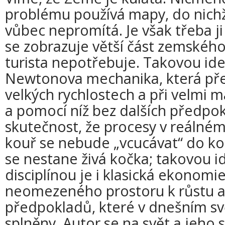
problému používá mapy, do nichž
vůbec nepromítá. Je však třeba ji 
se zobrazuje větší část zemskéh
turista nepotřebuje. Takovou ide
Newtonova mechanika, která přes
velkých rychlostech a při velmi 
a pomocí níž bez dalších předpo
skutečnost, že procesy v reálném 
kouř se nebude „vcucávat“ do ko
se nestane živá kočka; takovou i
disciplínou je i klasická ekonom
neomezeného prostoru k růstu a
předpokladů, které v dnešním svě
splněny. Autor se na svět a jeho 