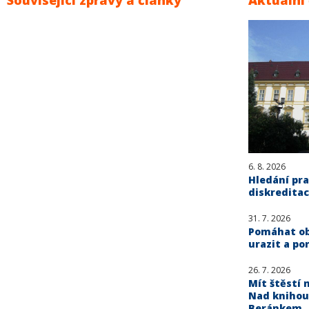
Související zprávy a články
Aktuální
6. 8. 2026
Hledání pra
diskreditac
31. 7. 2026
Pomáhat obě
urazit a po
26. 7. 2026
Mít štěstí n
Nad knihou
Beránkem