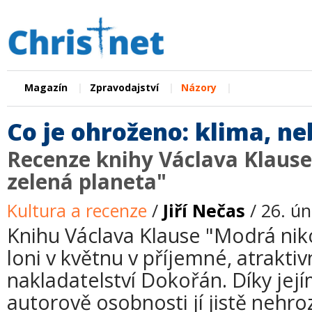
|
|
|
Magazín
Zpravodajství
Názory
Co je ohroženo: klima, n
Recenze knihy Václava Klause
zelená planeta"
Kultura a recenze
/
Jiří Nečas
/ 26. ú
Knihu Václava Klause "Modrá niko
loni v květnu v příjemné, atrakti
nakladatelství Dokořán. Díky její
autorově osobnosti jí jistě nehroz