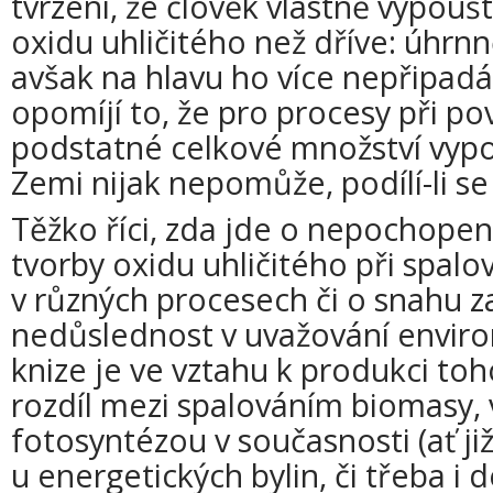
tvrzení, že člověk vlastně vypou
oxidu uhličitého než dříve: úhrnně
avšak na hlavu ho více nepřipad
opomíjí to, že pro procesy při p
podstatné celkové množství vyp
Zemi nijak nepomůže, podílí-li se 
Těžko říci, zda jde o nepochopen
tvorby oxidu uhličitého při spalo
v různých procesech či o snahu z
nedůslednost v uvažování enviro
knize je ve vztahu k produkci to
rozdíl mezi spalováním biomasy,
fotosyntézou v současnosti (ať ji
u energetických bylin, či třeba i d