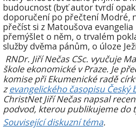
budoucnost (byť autor tvrdí opak)
doporučení po přečtení Modré, ni
přečíst si z Matoušova evangelia
přemýšlet o něm, o trvalém pokla
služby dvěma pánům, o úloze Jež
RNDr. Jiří Nečas CSc. vyučuje M
škole ekonomické v Praze. Je př
komise při Ekumenické radě církv
z
evangelického časopisu Český 
ChristNet Jiří Nečas napsal recenz
podvod, kterou publikujeme do 
Související diskuzní téma
.