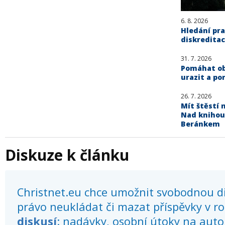
6. 8. 2026
Hledání pra
diskreditac
31. 7. 2026
Pomáhat obě
urazit a po
26. 7. 2026
Mít štěstí n
Nad knihou
Beránkem
Diskuze k článku
Christnet.eu chce umožnit svobodnou dis
právo neukládat či mazat příspěvky v r
diskusí
: nadávky, osobní útoky na autor