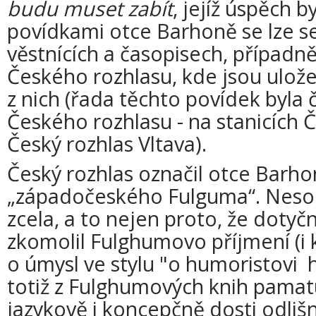
budu muset zabít
, jejíž úspěch b
povídkami otce Barhoně se lze s
věstnících a časopisech, případn
Českého rozhlasu, kde jsou ulož
z nich (řada těchto povídek byla 
Českého rozhlasu - na stanicích Č
Český rozhlas Vltava).
Český rozhlas označil otce Barho
„západočeského Fulguma“. Nesouh
zcela, a to nejen proto, že dotyč
zkomolil Fulghumovo příjmení (i k
o úmysl ve stylu "o humoristovi 
totiž z Fulghumových knih pamatuj
jazykově i koncepčně dosti odliš