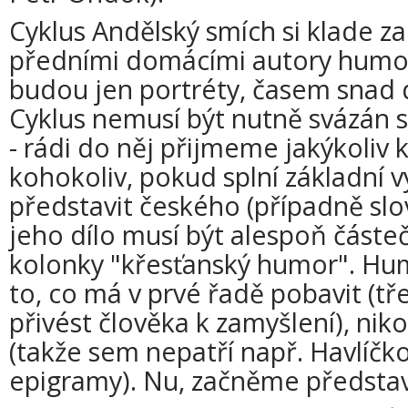
Cyklus Andělský smích si klade za
předními domácími autory humorn
budou jen portréty, časem snad 
Cyklus nemusí být nutně svázán 
- rádi do něj přijmeme jakýkoliv k
kohokoliv, pokud splní základní 
představit českého (případně sl
jeho dílo musí být alespoň částe
kolonky "křesťanský humor". Hu
to, co má v prvé řadě pobavit (tře
přivést člověka k zamyšlení), nik
(takže sem nepatří např. Havlíčko
epigramy). Nu, začněme předsta