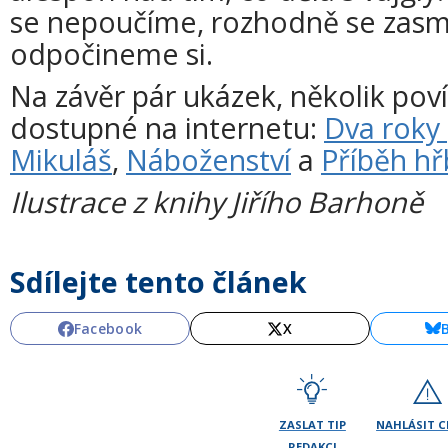
se nepoučíme, rozhodně se zas
odpočineme si.
Na závěr pár ukázek, několik poví
dostupné na internetu:
Dva roky
Mikuláš
,
Náboženství
a
Příběh hř
Ilustrace z knihy Jiřího Barhoně
Sdílejte tento článek
Facebook
X
ZASLAT TIP
NAHLÁSIT 
REDAKCI