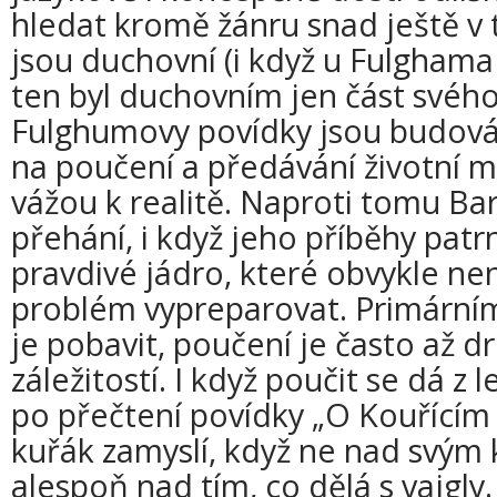
hledat kromě žánru snad ještě v 
jsou duchovní (i když u Fulghama 
ten byl duchovním jen část svého
Fulghumovy povídky jsou budová
na poučení a předávání životní m
vážou k realitě. Naproti tomu B
přehání, i když jeho příběhy pat
pravdivé jádro, které obvykle nen
problém vypreparovat. Primárn
je pobavit, poučení je často až 
záležitostí. I když poučit se dá z
po přečtení povídky „O Kouřícím 
kuřák zamyslí, když ne nad svým
alespoň nad tím, co dělá s vajgly