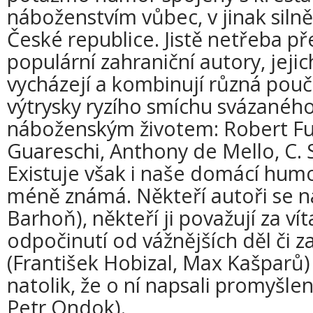
náboženstvím vůbec, v jinak siln
České republice. Jistě netřeba p
populární zahraniční autory, jejic
vycházejí a kombinují různá pouč
výtrysky ryzího smíchu svázaného
náboženským životem: Robert F
Guareschi, Anthony de Mello, C. S
Existuje však i naše domácí humor
méně známá. Někteří autoři se na n
Barhoň), někteří ji považují za ví
odpočinutí od vážnějších děl či z
(František Hobizal, Max Kašparů) a 
natolik, že o ní napsali promyšle
Petr Ondok).