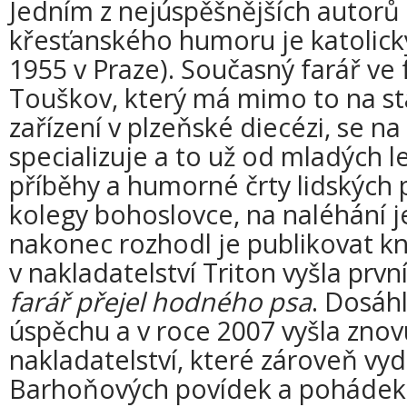
Jedním z nejúspěšnějších autorů
křesťanského humoru je katolický
1955 v Praze). Současný farář ve
Touškov, který má mimo to na sta
zařízení v plzeňské diecézi, se n
specializuje a to už od mladých l
příběhy a humorné črty lidských p
kolegy bohoslovce, na naléhání je
nakonec rozhodl je publikovat k
v nakladatelství Triton vyšla prvn
farář přejel hodného psa
. Dosáh
úspěchu a v roce 2007 vyšla zno
nakladatelství, které zároveň vyd
Barhoňových povídek a pohádek