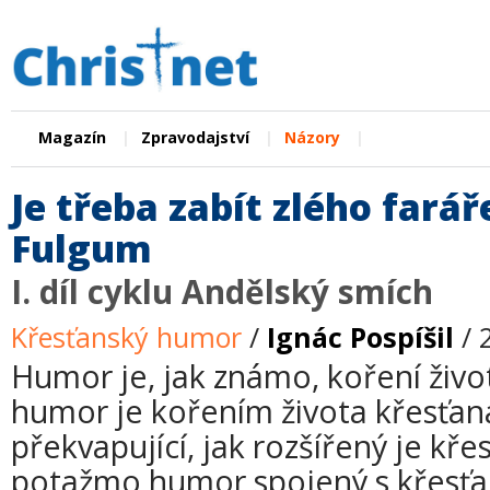
|
|
|
Magazín
Zpravodajství
Názory
Je třeba zabít zlého fará
Fulgum
I. díl cyklu Andělský smích
Křesťanský humor
/
Ignác Pospíšil
/ 
Humor je, jak známo, koření živo
humor je kořením života křesťan
překvapující, jak rozšířený je kř
potažmo humor spojený s křesťa