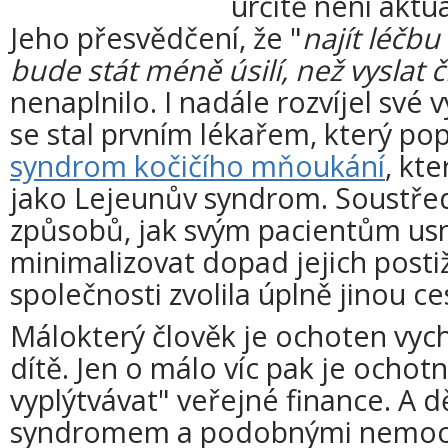
určitě není aktu
Jeho přesvědčení, že "
najít léč
bude stát méně úsilí, než vyslat 
nenaplnilo. I nadále rozvíjel své
se stal prvním lékařem, který pop
syndrom kočičího mňoukání
, kt
jako Lejeunův syndrom. Soustředi
způsobů, jak svým pacientům usn
minimalizovat dopad jejich posti
společnosti zvolila úplně jinou ce
Málokterý člověk je ochoten vyc
dítě. Jen o málo víc pak je ochot
vyplýtvávat" veřejné finance. A 
syndromem a podobnými nemoce