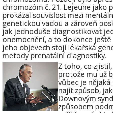
chromozóm č. 21. Lejeune jako pr
prokázal souvislost mezi mentální
genetickou vadou a zároveň posk
jak jednoduše diagnostikovat jed
onemocnění, a to dokonce ještě
jeho objevech stojí lékařská gen
metody prenatální diagnostiky.
Z toho, co zjistil
protože mu už b
vůbec je nějaká 
najít způsob, jak
Downovým syn
způsobem podmí