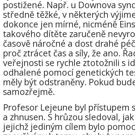
postižené. Např. u Downova synd
středně těžké, v některých výji
dokonce jen mírné, nicméně Einst
takového dítěte zaručeně nevyro
časově náročné a dost drahé péče
proč ztrácet čas a síly, že ano. Řa
veřejnosti se rychle ztotožnili s 
odhalené pomocí genetických te
měly být odstraněny. Pokud bude
samozřejmě.
Profesor Lejeune byl přístupem 
a zhnusen. S hrůzou sledoval, ja
jejichž jediným cílem bylo pomo