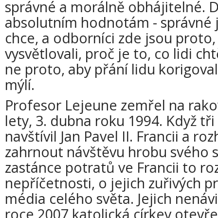
správné a morálně obhájitelné. 
absolutním hodnotám - správné je
chce, a odborníci zde jsou proto, 
vysvětlovali, proč je to, co lidi c
ne proto, aby přání lidu korigovali
mýlí.
Profesor Lejeune zemřel na rako
lety, 3. dubna roku 1994. Když tři
navštívil Jan Pavel II. Francii a 
zahrnout návštěvu hrobu svého s
zastánce potratů ve Francii to ro
nepříčetnosti, o jejich zuřivých 
média celého světa. Jejich nenávis
roce 2007 katolická církev otevř