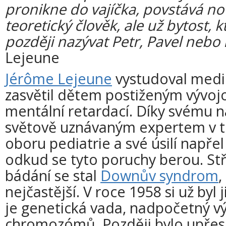
pronikne do vajíčka, povstává no
teoretický člověk, ale už bytost
později nazývat Petr, Pavel nebo 
Lejeune
Jérôme Lejeune
vystudoval medic
zasvětil dětem postiženým vývoj
mentální retardací. Díky svému na
světově uznávaným expertem v 
oboru pediatrie a své úsilí napřel 
odkud se tyto poruchy berou. S
bádání se stal
Downův syndrom
,
nejčastější. V roce 1958 si už byl j
je genetická vada, nadpočetný v
chromozómů. Později bylo upřes