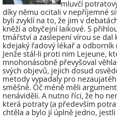
mluvčí potratový
díky němu ocitali v nepříjemné sit
byli zvyklí na to, že jim v debat
kněží a obyčejní laikové. S přih
tmářství a zaslepení vírou se dal
kdejaký řadový lékař a odborník 
Jenže stál-li proti nim Lejeune, kt
mnohonásobně převyšoval věhl
svých objevů, jejich dosud osvě
metody vypadaly pro nezaujatéh
směšně. Oč méně měli argumentů,
nenáviděli. A nutno říci, že ho ne
která potraty (a především potra
chtěla a bylo jí úplně jedno, jestli