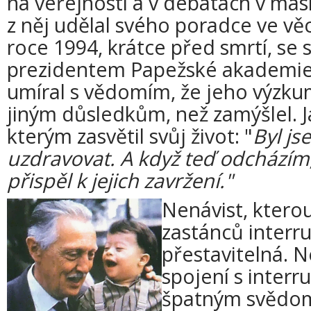
na veřejnosti a v debatách v ma
z něj udělal svého poradce ve věc
roce 1994, krátce před smrtí, se 
prezidentem Papežské akademie p
umíral s vědomím, že jeho výzku
jiným důsledkům, než zamýšlel. J
kterým zasvětil svůj život: "
Byl js
uzdravovat. A když teď odcházím
přispěl k jejich zavržení."
Nenávist, kterou
zastánců interrup
přestavitelná. N
spojení s interru
špatným svědom