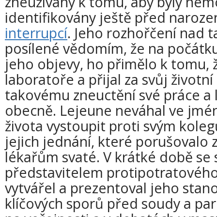
zneužívány k tomu, aby byly nem
identifikovány ještě před naroze
interrupcí
. Jeho rozhořčení nad 
posílené vědomím, že na počátku
jeho objevy, ho přimělo k tomu, ž
laboratoře a přijal za svůj životní
takovému zneuctění své práce a
obecně. Lejeune neváhal ve jm
života vystoupit proti svým kole
jejich jednání, které porušovalo 
lékařům svaté. V krátké době se 
představitelem protipotratového 
vytvářel a prezentoval jeho sta
klíčových sporů před soudy a par