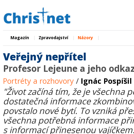
|
|
|
Magazín
Zpravodajství
Názory
Veřejný nepřítel
Profesor Lejeune a jeho odka
Portréty a rozhovory
/
Ignác Pospíšil
"Život začíná tím, že je všechna
dostatečná informace zkombinov
povstalo nové bytí. To vzniká pře
všechna potřebná informace přin
s informací přinesenou vajíčke