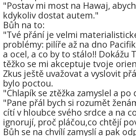
"Postav mi most na Hawaj, abyc
kdykoliv dostat autem."
Bůh na to:
"Tvé přání je velmi materialistické
problémy: pilíře až na dno Pacif
a ocel, a co by to stálo!! Dokážu T
těžko se mi akceptuje tvoje orien
Zkus ještě uvažovat a vyslovit př
bylo poctou.
"Chlapík se ztěžka zamyslel a po 
"Pane přál bych si rozumět ženám
cítí v hloubce svého srdce a na c
ignorují, proč pláčou,co chtějí po
Bůh se na chvílí zamyslí a pak od