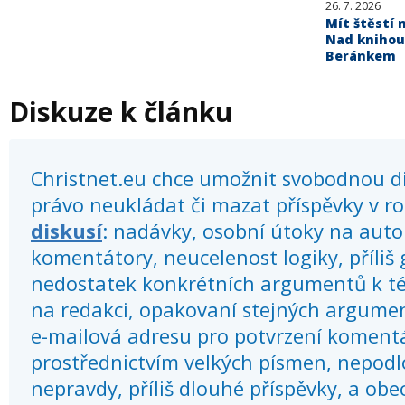
26. 7. 2026
Mít štěstí n
Nad knihou
Beránkem
Diskuze k článku
Christnet.eu chce umožnit svobodnou dis
právo neukládat či mazat příspěvky v r
diskusí
: nadávky, osobní útoky na autor
komentátory, neucelenost logiky, příliš
nedostatek konkrétních argumentů k té
na redakci, opakovaní stejných argume
e-mailová adresu pro potvrzení koment
prostřednictvím velkých písmen, nepod
nepravdy, příliš dlouhé příspěvky, a obec