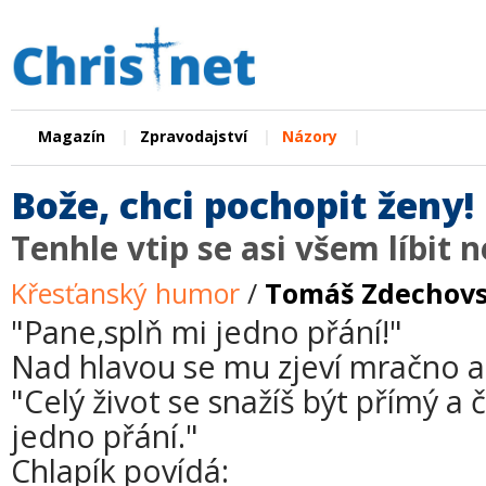
|
|
|
Magazín
Zpravodajství
Názory
Bože, chci pochopit ženy!
Tenhle vtip se asi všem líbit n
Křesťanský humor
/
Tomáš Zdechov
"Pane,splň mi jedno přání!"
Nad hlavou se mu zjeví mračno a 
"Celý život se snažíš být přímý a 
jedno přání."
Chlapík povídá: