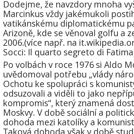
Dodejme, že navzdory mnoha vy
Marcinkus vždy jakémukoli posti
vatikánskému diplomatickému pasu
Arizoně, kde se věnoval golfu a 
2006.(více např. na it.wikipedia.
Socci: Il quarto segreto di Fatima,
Po volbách v roce 1976 si Aldo M
uvědomoval potřebu „vlády národn
Ochotu ke spolupráci s komunist
odsuzovali a viděli to jako nepříp
kompromis“, který znamená dosta
Moskvy. V době sociální a politick
dohoda mezi katolíky a komunist
Taková dohoda však v době stud