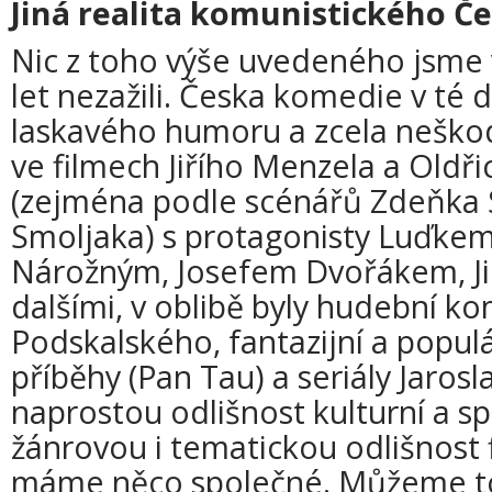
Jiná realita komunistického Č
Nic z toho výše uvedeného jsme 
let nezažili. Česka komedie v té 
laskavého humoru a zcela neško
ve filmech Jiřího Menzela a Oldř
(zejména podle scénářů Zdeňka S
Smoljaka) s protagonisty Luďke
Nárožným, Josefem Dvořákem, J
dalšími, v oblibě byly hudební 
Podskalského, fantazijní a popu
příběhy (Pan Tau) a seriály Jarosla
naprostou odlišnost kulturní a s
žánrovou i tematickou odlišnost 
máme něco společné. Můžeme to