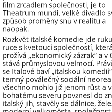
film zrcadlem společnosti, je to
Theatrum mundi, velké divadlo s
způsob proměny snů v realitu a
naopak.
Rozkvět italské komedie jde ruku
ruce s kvetoucí společností, kter
prožívá „ekonomický zázrak“ a v 60
stává průmyslovou velmocí. Právě 
se Italové baví „italskou komedií“
temný poválečný sociální neoreal
všechno mohlo již jenom růst a vz
bohatému severu povznesl do zn
italský jih, stavěly se dálnice, žel
moderní velkoměsta, společnost 