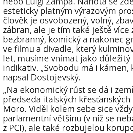
nebo Luigi Zampa. Nahota se zde
esteticky platným výrazovým pr
člověk je osvobozený, volný, zba
zábran, ale je tím také ještě více 
bezbranný, komický a nakonec gr
ve filmu a divadle, který kulminov
let, musíme vnímat jako důležitý 
indikativ. „Svobodu má i kámen, k
napsal Dostojevský.
„Na ekonomický růst se dá i zemří
předseda italských křesťanskýc
Moro. Viděl kolem sebe sice vžd
parlamentní většinu (v níž se nebá
z PCI), ale také rozbujelou korupc