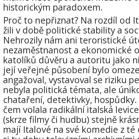
historickým paradoxem.
Proč to nepřiznat? Na rozdíl od It
žili v době politické stability a soc
Nehrozily nám ani teroristické út
nezaměstnanost a ekonomické ot
katolíků důvěru a autoritu jako n
její veřejné působení bylo omeze
angažoval, vystavoval se riziku pe
nebyla politická témata, ale únik
chataření, detektivky, hospůdky. 
čem volala radikální italská levi
(skrze filmy či hudbu) stejně krá
mají Italové na své komedie z t