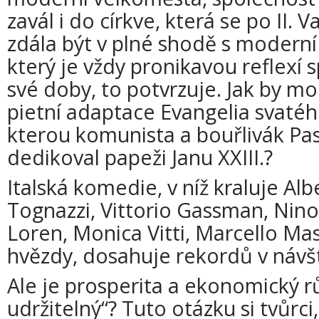
zavál i do církve, která se po II.
zdála být v plné shodě s moderní 
který je vždy pronikavou reflexí s
své doby, to potvrzuje. Jak by mo
pietní adaptace Evangelia svaté
kterou komunista a bouřlivák Paso
dedikoval papeži Janu XXIII.?
Italská komedie, v níž kraluje Al
Tognazzi, Vittorio Gassman, Nino
Loren, Monica Vitti, Marcello Mas
hvězdy, dosahuje rekordů v návšt
Ale je prosperita a ekonomický rů
udržitelný“? Tuto otázku si tvůrci,