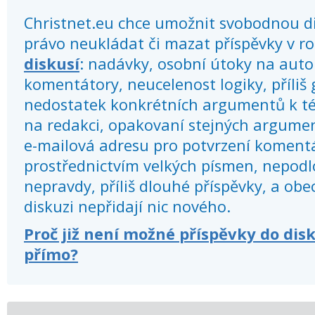
Christnet.eu chce umožnit svobodnou dis
právo neukládat či mazat příspěvky v r
diskusí
: nadávky, osobní útoky na autor
komentátory, neucelenost logiky, příliš
nedostatek konkrétních argumentů k té
na redakci, opakovaní stejných argume
e-mailová adresu pro potvrzení koment
prostřednictvím velkých písmen, nepod
nepravdy, příliš dlouhé příspěvky, a obec
diskuzi nepřidají nic nového.
Proč již není možné příspěvky do dis
přímo?