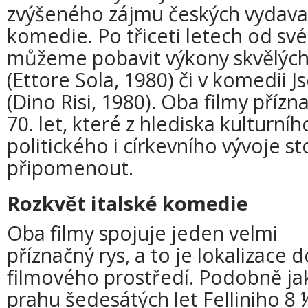
zvýšeného zájmu českých vydavat
komedie. Po třiceti letech od své
můžeme pobavit výkony skvělých
(Ettore Sola, 1980) či v komedii 
(Dino Risi, 1980). Oba filmy příz
70. let, které z hlediska kulturníh
politického i církevního vývoje sto
připomenout.
Rozkvět italské komedie
Oba filmy spojuje jeden velmi
příznačný rys, a to je lokalizace d
filmového prostředí. Podobně ja
prahu šedesátých let Felliniho 8 