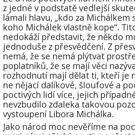
z jedné v podstatě vedlejší skute
lámali hlavu, „kdo za Michálkem sto
koho Michálek vlastně kope“. Tito 
nedokáží představit, že někdo m
jednoduše z přesvědčení. Z přesv
nemá, že se nemá plýtvat prost
poplatníků, že se mají věci nazýv
rozhodnutí mají dělat ti, kteří je 
ne nějací dalíkové, šloufové a p
poctivých lidí více, jejich případ
nevzbudilo zdaleka takovou pozo
vystoupení Libora Michálka.
Jako národ moc nevěříme na poct