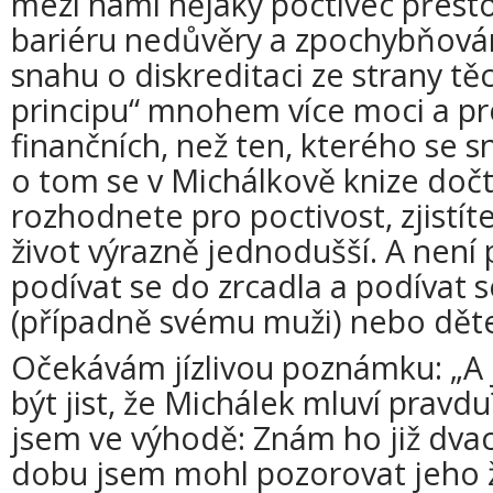
mezi námi nějaký poctivec přesto
bariéru nedůvěry a zpochybňován
snahu o diskreditaci ze strany těch
principu“ mnohem více moci a p
finančních, než ten, kterého se sn
o tom se v Michálkově knize dočt
rozhodnete pro poctivost, zjistí
život výrazně jednodušší. A nen
podívat se do zrcadla a podívat s
(případně svému muži) nebo dět
Očekávám jízlivou poznámku: „A j
být jist, že Michálek mluví pravdu
jsem ve výhodě: Znám ho již dvace
dobu jsem mohl pozorovat jeho ži