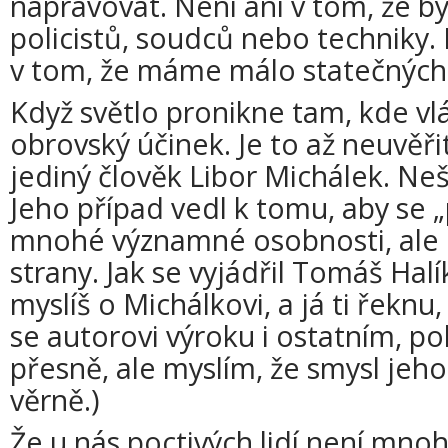
napravovat. Není ani v tom, že 
policistů, soudců nebo techniky.
v tom, že máme málo statečných a
Když světlo pronikne tam, kde v
obrovský účinek. Je to až neuvěř
jediný člověk Libor Michálek. Neš
Jeho případ vedl k tomu, aby se 
mnohé významné osobnosti, ale i 
strany. Jak se vyjádřil Tomáš Halík
myslíš o Michálkovi, a já ti řeknu
se autorovi výroku i ostatním, po
přesně, ale myslím, že smysl jeho
věrně.)
Že u nás poctivých lidí není mnoho