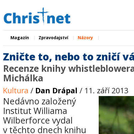
|
|
|
Magazín
Zpravodajství
Názory
Zničte to, nebo to zničí v
Recenze knihy whistleblowera
Michálka
Kultura
/
Dan Drápal
/ 11. září 2013
Nedávno založený
Institut Williama
Wilberforce vydal
v těchto dnech knihu