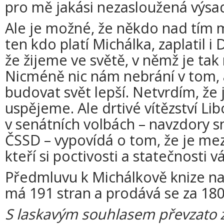
pro mě jakási nezasloužená výsa
Ale je možné, že někdo nad tím 
ten kdo platí Michálka, zaplatil i D
že žijeme ve světě, v němž je tak
Nicméně nic nám nebrání v tom, 
budovat svět lepší. Netvrdím, že 
uspějeme. Ale drtivé vítězství Li
v senátních volbách – navzdory 
ČSSD – vypovídá o tom, že je mezi
kteří si poctivosti a statečnosti vá
Předmluvu k Michálkově knize na
má 191 stran a prodává se za 180
S laskavým souhlasem převzato 