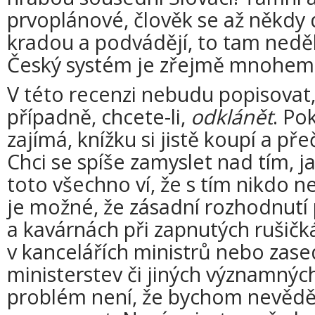
prvoplánové, člověk se až někdy div
kradou a podvádějí, to tam neděla
Český systém je zřejmě mnohem
V této recenzi nebudu popisovat, 
případně, chcete-li,
odklánět
. Po
zajímá, knížku si jistě koupí a přeč
Chci se spíše zamyslet nad tím, j
toto všechno ví, že s tím nikdo 
je možné, že zásadní rozhodnutí 
a kavárnách při zapnutých rušičká
v kancelářích ministrů nebo zas
ministerstev či jiných významný
problém není, že bychom nevědě