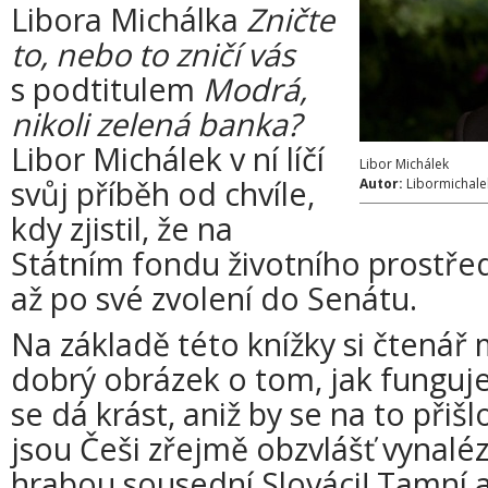
Libora Michálka
Zničte
to, nebo to zničí vás
s podtitulem
Modrá,
nikoli zelená banka?
Libor Michálek v ní líčí
Libor Michálek
svůj příběh od chvíle,
Autor:
Libormichale
kdy zjistil, že na
Státním fondu životního prostředí
až po své zvolení do Senátu.
Na základě této knížky si čtená
dobrý obrázek o tom, jak funguje 
se dá krást, aniž by se na to přiš
jsou Češi zřejmě obzvlášť vynalé
hrabou sousední Slováci! Tamní a