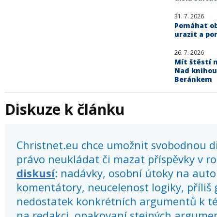
31. 7. 2026
Pomáhat obě
urazit a po
26. 7. 2026
Mít štěstí n
Nad knihou
Beránkem
Diskuze k článku
Christnet.eu chce umožnit svobodnou dis
právo neukládat či mazat příspěvky v r
diskusí
: nadávky, osobní útoky na autor
komentátory, neucelenost logiky, příliš
nedostatek konkrétních argumentů k té
na redakci, opakovaní stejných argume