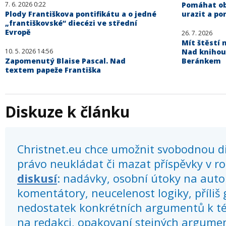
7. 6. 2026 0:22
Pomáhat obě
Plody Františkova pontifikátu a o jedné
urazit a po
„františkovské“ diecézi ve střední
Evropě
26. 7. 2026
Mít štěstí n
10. 5. 2026 14:56
Nad knihou
Zapomenutý Blaise Pascal. Nad
Beránkem
textem papeže Františka
Diskuze k článku
Christnet.eu chce umožnit svobodnou dis
právo neukládat či mazat příspěvky v r
diskusí
: nadávky, osobní útoky na autor
komentátory, neucelenost logiky, příliš
nedostatek konkrétních argumentů k té
na redakci, opakovaní stejných argume