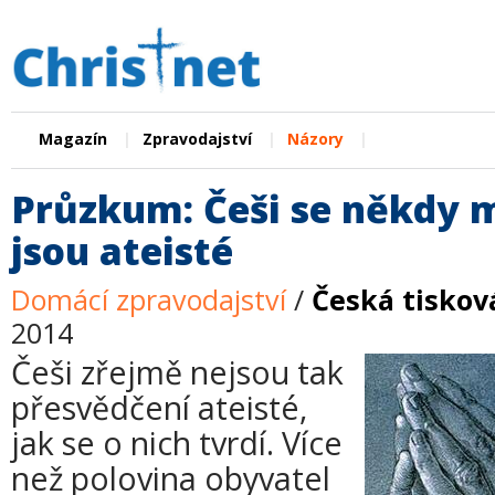
|
|
|
Magazín
Zpravodajství
Názory
Průzkum: Češi se někdy m
jsou ateisté
Domácí zpravodajství
/
Česká tiskov
2014
Češi zřejmě nejsou tak
přesvědčení ateisté,
jak se o nich tvrdí. Více
než polovina obyvatel