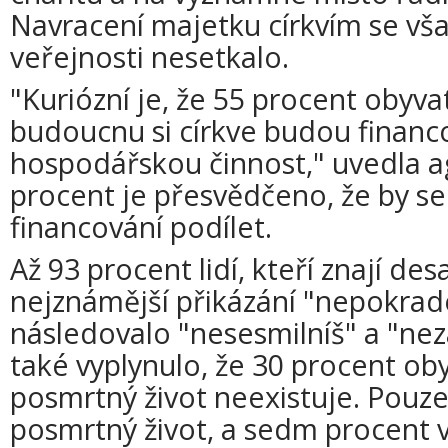
Navracení majetku církvím se v
veřejnosti nesetkalo.
"Kuriózní je, že 55 procent obyvat
budoucnu si církve budou financ
hospodářskou činnost," uvedla a
procent je přesvědčeno, že by se
financování podílet.
Až 93 procent lidí, kteří znají des
nejznámější přikázání "nepokra
následovalo "nesesmilníš" a "nez
také vyplynulo, že 30 procent obyv
posmrtný život neexistuje. Pouze 
posmrtný život, a sedm procent v 