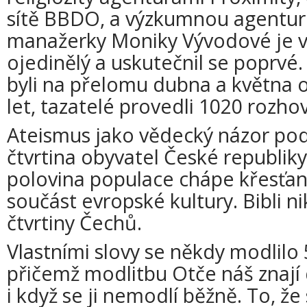
sítě BBDO, a výzkumnou agentur
manažerky Moniky Vývodové je 
ojedinělý a uskutečnil se poprvé
byli na přelomu dubna a května os
let, tazatelé provedli 1020 rozho
Ateismus jako vědecký názor podl
čtvrtina obyvatel České republik
polovina populace chápe křesťan
součást evropské kultury. Bibli ni
čtvrtiny Čechů.
Vlastními slovy se někdy modlilo
přičemž modlitbu Otče náš znají 
i když se ji nemodlí běžně. To, že 