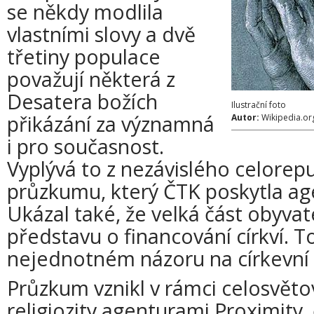
se někdy modlila
vlastními slovy a dvě
třetiny populace
považují některá z
Desatera božích
Ilustrační foto
přikázání za významná
Autor:
Wikipedia.or
i pro současnost.
Vyplývá to z nezávislého celorep
průzkumu, který ČTK poskytla ag
Ukázal také, že velká část obyva
představu o financování církví. To
nejednotném názoru na církevní 
Průzkum vznikl v rámci celosvě
religiozity agenturami Proximity,