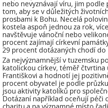
nebo nevyznávají víru, jim podle
tom, aby se v důležitých životních
prosbami k Bohu. Necelá polovin
kostela aspoň jednou za rok, víc
navštěvuje vánoční nebo velikon
procent zajímají církevní památky
29 procent dotázaných chodí do k
Za nejvýznamnější v tuzemsku po
katolickou církev, téměř čtvrtina 
Františkovi a hodnotí jej pozitivn
procent obyvatel je podle průz
jsou aktivity katolíků pro společ
Dotázaní například oceňují péči 
charitu a na významné místo řadi