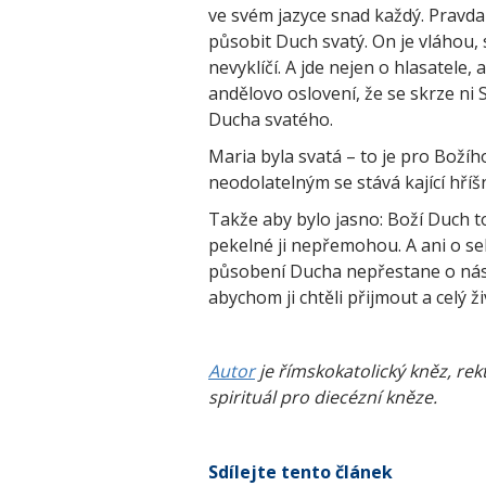
ve svém jazyce snad každý. Pravda
působit Duch svatý. On je vláhou, 
nevyklíčí. A jde nejen o hlasatele
andělovo oslovení, že se skrze ni 
Ducha svatého.
Maria byla svatá – to je pro Božíh
neodolatelným se stává kající hříš
Takže aby bylo jasno: Boží Duch t
pekelné ji nepřemohou. A ani o s
působení Ducha nepřestane o nás u
abychom ji chtěli přijmout a celý ž
Autor
je římskokatolický kněz, re
spirituál pro diecézní kněze.
Sdílejte tento článek