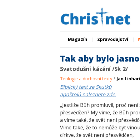
|
|
Magazín
Zpravodajství
Tak aby bylo jasn
Svatodušní kázání /Sk 2/
Teologie a duchovní texty
/
Jan Linhar
Biblický text ze
Skutků
apoštolů
naleznete zde.
„Jestliže Bůh promluvil, proč není 
přesvědčen? My víme, že Bůh prom
a víme také, že svět není přesvědč
Víme také, že to nemůže být vino
církve, že svět není přesvědčen,