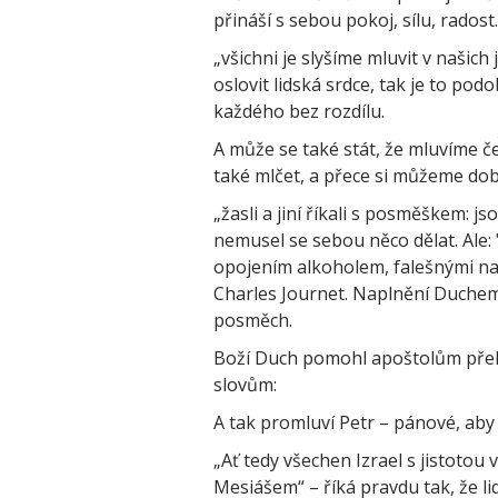
přináší s sebou pokoj, sílu, radost.
„všichni je slyšíme mluvit v našich
oslovit lidská srdce, tak je to p
každého bez rozdílu.
A může se také stát, že mluvíme 
také mlčet, a přece si můžeme dob
„žasli a jiní říkali s posměškem: j
nemusel se sebou něco dělat. Ale: "
opojením alkoholem, falešnými nad
Charles Journet. Naplnění Duchem 
posměch.
Boží Duch pomohl apoštolům překon
slovům:
A tak promluví Petr – pánové, aby 
„Ať tedy všechen Izrael s jistotou 
Mesiášem“ – říká pravdu tak, že li