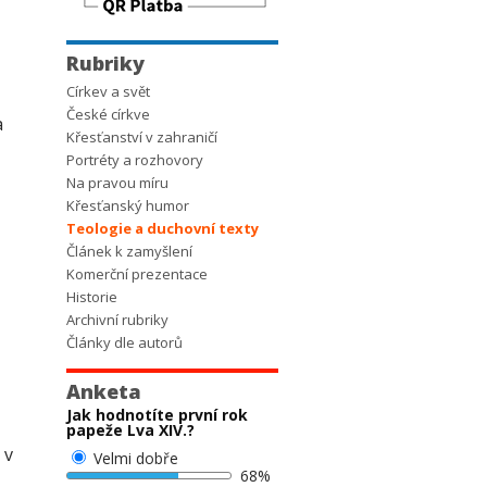
Rubriky
Církev a svět
České církve
a
Křesťanství v zahraničí
Portréty a rozhovory
Na pravou míru
Křesťanský humor
Teologie a duchovní texty
Článek k zamyšlení
Komerční prezentace
Historie
Archivní rubriky
Články dle autorů
Anketa
Jak hodnotíte první rok
papeže Lva XIV.?
 v
Velmi dobře
68%