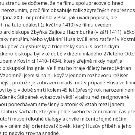
ou stranu se dočteme, že na filmu spolupracovalo hned
 nerozumím, proč film obsahuje tolik zbytečných nepřesnos
Jana XXIII. neproběhla v Pise, jak uvádí popisek, ale
třih na tuto událost (z května 1410) ve filmu uveden
arcibiskupa Zbyňka Zajíce z Hazmburka (v září 1411), ačkol
taky netuším. Nebo vylákání Husa kvůli jeho zatčení v Kostni
iskupové augsburský a tridentský spolu s kostnickým
ckého biskupa byl v té době v držení mladého 27letého Otto
upem v Kostnici 1410-1434), který zřejmě nikdy nepřijal
t biskupské insignie. Ve filmu ho hraje 46letý herec (Adrian
. Vzpomněl jsem si na ni, když v jednom rozhovoru režisér
lnější, protože je zobrazen mladší než v případě Husa ve film
ovi bylo v době smrti kolem 45 let (přesný rok narození není
 Zdeněk Štěpánek vykazoval větší vitalitu než rezignovaně
anou ponechávám smyšlený platonický vztah mezi Janem
zálibu v šachách, kterými podle svého tvrzení marnil čas př
utoři museli dlouhé dialogy a chvíle mlčení zřejmě něčím
se v celém ději orientoval člověk, který Husův příběh a jeho
že to nebylo zrovna snadné.