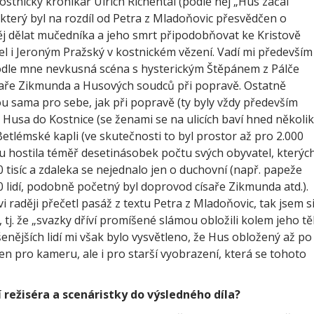
stnický kronikář Ulrich Richental (podle něj „Hus začal
 který byl na rozdíl od Petra z Mladoňovic přesvědčen o
ěj dělat mučedníka a jeho smrt připodobňovat ke Kristově
ičel i Jeroným Pražský v kostnickém vězení. Vadí mi především
odle mne nevkusná scéna s hysterickým Štěpánem z Pálče
aře Zikmunda a Husových soudců při popravě. Ostatně
ou sama pro sebe, jak při popravě (ty byly vždy především
u Husa do Kostnice (se ženami se na ulicích baví hned několik
v Betlémské kapli (ve skutečnosti to byl prostor až pro 2.000
ilu hostila téměř desetinásobek počtu svých obyvatel, kterýc
 tisíc a zdaleka se nejednalo jen o duchovní (např. papeže
0 lidí, podobně početný byl doprovod císaře Zikmunda atd.).
i raději přečetl pasáž z textu Petra z Mladoňovic, tak jsem s
 tj. že „svazky dříví promíšené slámou obložili kolem jeho tě
šenějších lidí mi však bylo vysvětleno, že Hus obložený až po
en pro kameru, ale i pro starší vyobrazení, která se tohoto
 režiséra a scenáristky do výsledného díla?