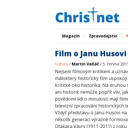
|
|
Magazín
Zpravodajství
Film o Janu Husov
Kultura
/
Martin Vaňáč
/ 5. června 201
Nejsem filmovým kritikem a uznáv
málokterý historický film uspokojí
kritické oko historika. Na druhou
ani historik nemůže popřít vliv, ja
povědomí lidí o minulosti mají fil
televizní zpracování historických 
Vždyť představu o Janu Husovi na
několik generací výrazně formoval
Otakara Vávry (1911-2011) z roku