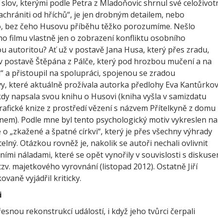
lov, kterými podle Petra z Mladoňovic shrnul své celoživot
zachrániti od hříchů“, je jen drobným detailem, nebo
 bez čeho Husovu příběhu těžko porozumíme. Nešlo
o filmu vlastně jen o zobrazení konfliktu osobního
 autoritou? Ať už v postavě Jana Husa, který přes zradu,
 v postavě Štěpána z Pálče, který pod hrozbou mučení a na
“ a přistoupil na spolupráci, spojenou se zradou
vy, které aktuálně prožívala autorka předlohy Eva Kantůrko
í, kdy napsala svou knihu o Husovi (kniha vyšla v samizdatu
rafické knize z prostředí vězení s názvem Přítelkyně z domu
m). Podle mne byl tento psychologický motiv vykreslen na
 o „zkažené a špatné církvi“, který je přes všechny výhrady
itelný. Otázkou rovněž je, nakolik se autoři nechali ovlivnit
ími náladami, které se opět vynořily v souvislosti s diskuse
zv. majetkového vyrovnání (listopad 2012). Ostatně Jiří
aně vyjádřil kriticky.
i
přesnou rekonstrukcí událostí, i když jeho tvůrci čerpali