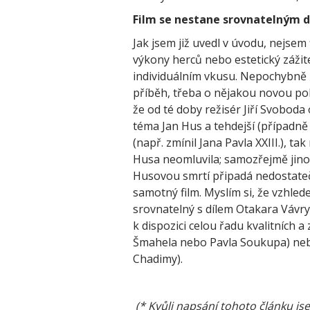
Film se nestane srovnatelným d
Jak jsem již uvedl v úvodu, nejsem
výkony herců nebo estetický zážitek
individuálním vkusu. Nepochybně 
příběh, třeba o nějakou novou poh
že od té doby režisér Jiří Svobod
téma Jan Hus a tehdejší (případně 
(např. zmínil Jana Pavla XXIII.), ta
Husa neomluvila; samozřejmě jino
Husovou smrtí připadá nedostatečn
samotný film. Myslím si, že vzhled
srovnatelný s dílem Otakara Vávry
k dispozici celou řadu kvalitních a
Šmahela nebo Pavla Soukupa) nebo
Chadimy).
(* Kvůli napsání tohoto článku jse