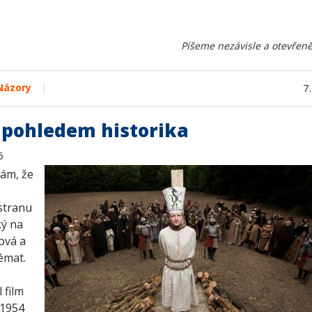
Píšeme nezávisle a otevřeně
|
Názory
7
i pohledem historika
5
ám, že
 stranu
ký na
mová a
témat.
 film
 1954