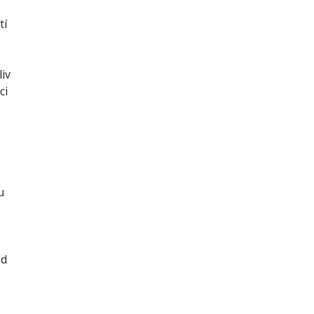
tí
iv
ci
u
ed