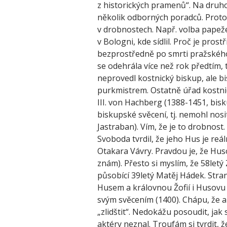
z historických pramenů“. Na druh
několik odborných poradců. Proto
v drobnostech. Např. volba papeže 
v Bologni, kde sídlil. Proč je pros
bezprostředně po smrti pražského 
se odehrála více než rok předtím, 
neprovedl kostnický biskup, ale b
purkmistrem. Ostatně úřad kostni
III. von Hachberg (1388-1451, bisk
biskupské svěcení, tj. nemohl nosi
Jastraban). Vím, že je to drobnost
Svoboda tvrdil, že jeho Hus je reá
Otakara Vávry. Pravdou je, že Hus
znám). Přesto si myslím, že 58letý
působící 39letý Matěj Hádek. Str
Husem a královnou Žofií i Husovu 
svým svěcením (1400). Chápu, že a
„zlidštit“. Nedokážu posoudit, jak 
aktéry neznal. Troufám si tvrdit, 