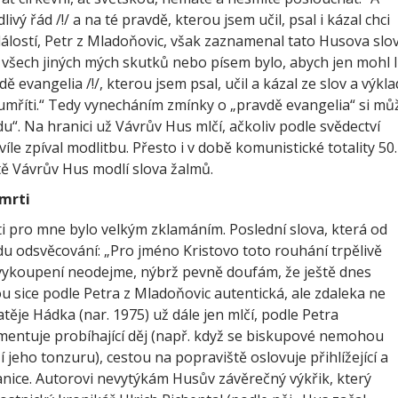
livý řád /!/ a na té pravdě, kterou jsem učil, psal i kázal chci
dálostí, Petr z Mladoňovic, však zaznamenal tato Husova slov
šech jiných mých skutků nebo písem bylo, abych jen mohl l
dě evangelia /!/, kterou jsem psal, učil a kázal ze slov a výkl
 umříti.“ Tedy vynecháním zmínky o „pravdě evangelia“ si mů
du“. Na hranici už Vávrův Hus mlčí, ačkoliv podle svědectví
íle zpíval modlitbu. Přesto i v době komunistické totality 50.
tě Vávrův Hus modlí slova žalmů.
mrti
 pro mne bylo velkým zklamáním. Poslední slova, která od
adu odsvěcování: „Pro jméno Kristovo toto rouhání trpělivě
vykoupení neodejme, nýbrž pevně doufám, že ještě dnes
 jsou sice podle Petra z Mladoňovic autentická, ale zdaleka ne
ěje Hádka (nar. 1975) už dále jen mlčí, podle Petra
mentuje probíhající děj (např. když se biskupové nemohou
eho tonzuru), cestou na popraviště oslovuje přihlížející a
ranice. Autorovi nevytýkám Husův závěrečný výkřik, který