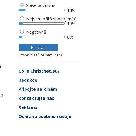
Spíše pozitivně
14%
Nejsem příliš spokojen(a)
10%
Negativně
8%
(Počet hlasů celkem: 414)
h
Co je Christnet.eu?
Redakce
i
Připojte se k nám
la
Kontaktujte nás
Reklama
Ochrana osobních údajů