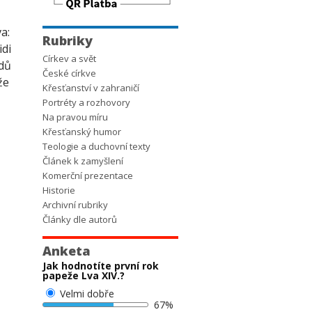
a:
Rubriky
idi
Církev a svět
adů
České církve
že
Křesťanství v zahraničí
Portréty a rozhovory
Na pravou míru
Křesťanský humor
Teologie a duchovní texty
Článek k zamyšlení
Komerční prezentace
Historie
Archivní rubriky
Články dle autorů
Anketa
Jak hodnotíte první rok
papeže Lva XIV.?
Velmi dobře
67%