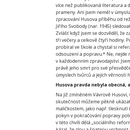
více než publikovaná literatura a
prameny. Ani jsem neměl v úmysl
zpracování Husova příběhu od rež
Jiřího Svobody (nar. 1945) sledovat
Zvlášť když jsem se dozvěděl, že 
tři večery a celkově čtyři hodiny.
probíral ve škole a chystal si refer
odsouzení a popravu.* Ne, nejde mi
v každodenním zpravodajství. Jse
právě jeho smrt pro své přesvědč
úmyslech tvůrců a jejich věrnosti
Husova pravda nebyla obecná, 
Na již zmíněném Vávrově Husovi, 
skutečnost můžeme pěkně ukázat.
maličkostem, jako např. tlesknut
pokyn v pokračování popravy poté
v této chvíli dělá „sociálního refo
kázal, že zlou a špatnou vrchnost,