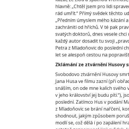
hlavně: „Chtěl jsem pro lidi spraved
rád umřít.“ Přímý svědek těchto u
„Předním úmyslem mého kázání a v
zachrániti od hříchů. V té pak prav
svatých doktorů, dnes vesele chci
každý autor dosadit tu svoji „prav
Petra z Mladoňovic do poslední chv
let se alespoň cestou na popraviš
Zklámání ze ztvárnění Husovy s
Svobodovo ztvárnění Husovy smrti
Jana Husa ve filmu zazní (při obř
snáším, on ode mne kalich svého 
v jeho království jej budu píti.“),
poslední. Zatímco Hus v podání Mat
z Mladoňovic se brání nařčení, ko
shodnout, jakým způsobem poruší j
modlí se, což dělá i po zapálení h