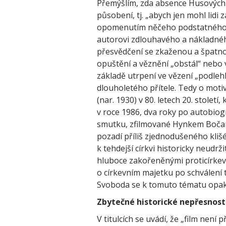
Přemýšlím, zda absence Husových s
působení, tj. „abych jen mohl lidi 
opomenutím něčeho podstatného,
autorovi zdlouhavého a nákladnéh
přesvědčení se zkaženou a špatnou
opuštění a věznění „obstál“ nebo
základě utrpení ve vězení „podlehl
dlouholetého přítele. Tedy o moti
(nar. 1930) v 80. letech 20. stolet
v roce 1986, dva roky po autobiog
smutku, zfilmované Hynkem Bočane
pozadí příliš zjednodušeného klišé
k tehdejší církvi historicky neudrž
hluboce zakořeněnými proticírkevn
o církevním majetku po schválení t
Svoboda se k tomuto tématu opakov
Zbytečné historické nepřesnost
V titulcích se uvádí, že „film není 