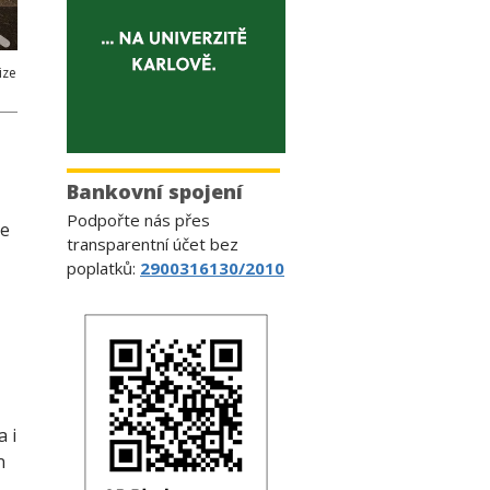
ize
Bankovní spojení
Podpořte nás přes
je
transparentní účet bez
poplatků:
2900316130/2010
 i
n