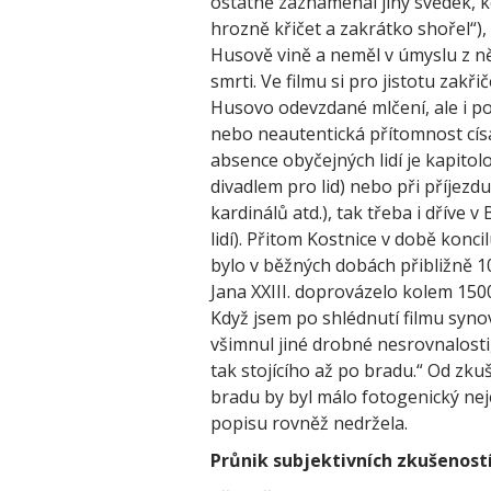
ostatně zaznamenal jiný svědek, ko
hrozně křičet a zakrátko shořel“),
Husově vině a neměl v úmyslu z n
smrti. Ve filmu si pro jistotu zakř
Husovo odevzdané mlčení, ale i p
nebo neautentická přítomnost cís
absence obyčejných lidí je kapitol
divadlem pro lid) nebo při příjezd
kardinálů atd.), tak třeba i dříve 
lidí). Přitom Kostnice v době konc
bylo v běžných dobách přibližně 10
Jana XXIII. doprovázelo kolem 150
Když jsem po shlédnutí filmu synov
všimnul jiné drobné nesrovnalosti,
tak stojícího až po bradu.“ Od zku
bradu by byl málo fotogenický nej
popisu rovněž nedržela.
Průnik subjektivních zkušeností