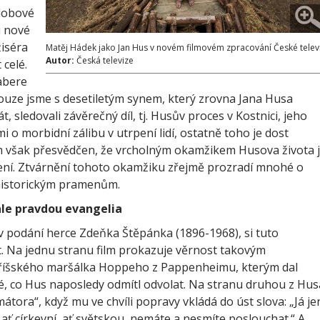
 dobové
u nové
iséra
Matěj Hádek jako Jan Hus v novém filmovém zpracování České telev
Autor:
Česká televize
 celé.
zabere
 Pouze jsme s desetiletým synem, který zrovna Jana Husa
át, sledovali závěrečný díl, tj. Husův proces v Kostnici, jeho
 o morbidní zálibu v utrpení lidí, ostatně toho je dost
m však přesvědčen, že vrcholným okamžikem Husova života 
ení. Ztvárnění tohoto okamžiku zřejmě prozradí mnohé o
 historickým pramenům.
ale pravdou evangelia
v podání herce Zdeňka Štěpánka (1896-1968), si tuto
 Na jednu stranu film prokazuje věrnost takovým
í říšského maršálka Hoppeho z Pappenheimu, kterým dal
, co Hus naposledy odmítl odvolat. Na stranu druhou z Husa
rmátora“, když mu ve chvíli popravy vkládá do úst slova: „Já je
 ať církevní, ať světskou, nemáte a nesmíte poslouchat.“ A