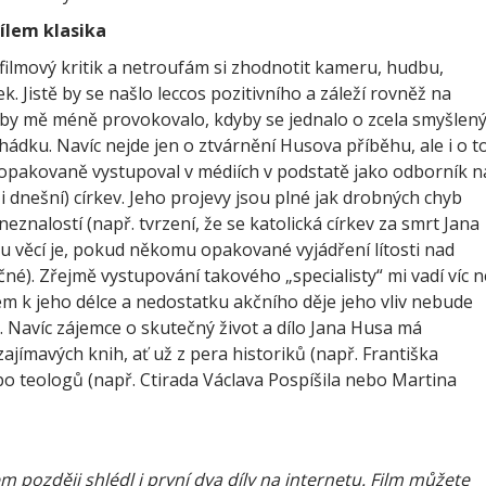
ílem klasika
 filmový kritik a netroufám si zhodnotit kameru, hudbu,
. Jistě by se našlo leccos pozitivního a záleží rovněž na
by mě méně provokovalo, kdyby se jednalo o zcela smyšlen
ádku. Navíc nejde jen o ztvárnění Husova příběhu, ale i o to
a opakovaně vystupoval v médiích v podstatě jako odborník n
i dnešní) církev. Jeho projevy jsou plné jak drobných chyb
k neznalostí (např. tvrzení, že se katolická církev za smrt Jana
u věcí je, pokud někomu opakované vyjádření lítosti nad
é). Zřejmě vystupování takového „specialisty“ mi vadí víc n
em k jeho délce a nedostatku akčního děje jeho vliv nebude
. Navíc zájemce o skutečný život a dílo Jana Husa má
 zajímavých knih, ať už z pera historiků (např. Františka
 teologů (např. Ctirada Václava Pospíšila nebo Martina
m později shlédl i první dva díly na internetu. Film můžete