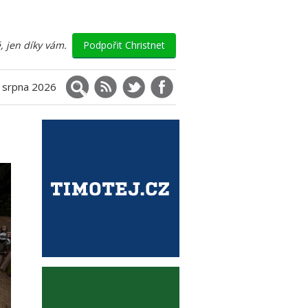
, jen díky vám.
Podpořit Christnet
Vyhledávání
RSS
X (Twitter)
Facebook
. srpna 2026