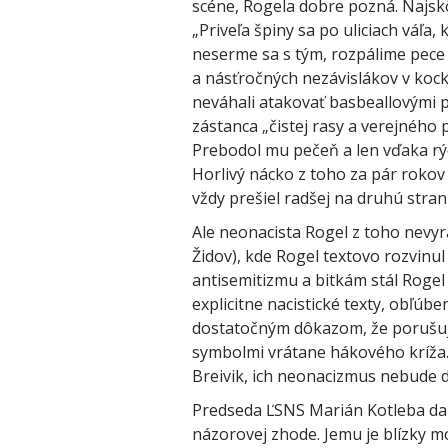
scéne, Rogela dobre pozná. Najskô
„Priveľa špiny sa po uliciach váľa,
neserme sa s tým, rozpálime pece a
a násťročných nezávislákov v kock
neváhali atakovať basbeallovými p
zástanca „čistej rasy a verejnéh
Prebodol mu pečeň a len vďaka rýc
Horlivý nácko z toho za pár rokov 
vždy prešiel radšej na druhú stran
Ale neonacista Rogel z toho nevyr
Židov), kde Rogel textovo rozvinu
antisemitizmu a bitkám stál Rogel
explicitne nacistické texty, obľúbe
dostatočným dôkazom, že porušuje
symbolmi vrátane hákového kríža. 
Breivik, ich neonacizmus nebude 
Predseda ĽSNS Marián Kotleba dal
názorovej zhode. Jemu je blízky m