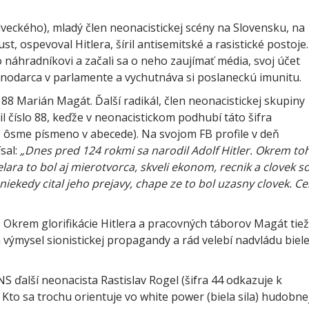
eckého), mladý člen neonacistickej scény na Slovensku, na
t, ospevoval Hitlera, šíril antisemitské a rasistické postoje.
 náhradníkovi a začali sa o neho zaujímať média, svoj účet
ákonodarca v parlamente a vychutnáva si poslaneckú imunitu.
88 Marián Magát. Ďalší radikál, člen neonacistickej skupiny
il číslo 88, keďže v neonacistickom podhubí táto šifra
je ôsme písmeno v abecede). Na svojom FB profile v deň
sal:
„Dnes pred 124 rokmi sa narodil Adolf Hitler. Okrem to
lara to bol aj mierotvorca, skveli ekonom, recnik a clovek s
ekedy cital jeho prejavy, chape ze to bol uzasny clovek. Ce
y. Okrem glorifikácie Hitlera a pracovných táborov Magát tiež
n výmysel sionistickej propagandy a rád velebí nadvládu biele
S ďalší neonacista Rastislav Rogel (šifra 44 odkazuje k
Kto sa trochu orientuje vo white power (biela sila) hudobne