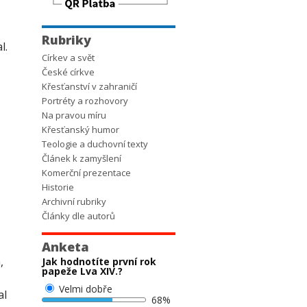
Rubriky
l.
Církev a svět
České církve
Křesťanství v zahraničí
Portréty a rozhovory
Na pravou míru
Křesťanský humor
Teologie a duchovní texty
Článek k zamyšlení
Komerční prezentace
Historie
Archivní rubriky
Články dle autorů
Anketa
,
Jak hodnotíte první rok
papeže Lva XIV.?
Velmi dobře
al
68%