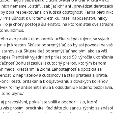
dobu, majú v sebe iskru Ducha Svätého a tvár Krista – ako
od nich nemáme „čistiť“, „zabíjať ich“ ani „prevádzať deratizáci
aby bola rešpektovaná ich ľudská dôstojnosť. Farba pleti nik
. Príslušnosť k určitému etniku, rase, náboženstvu nikdy
To je chorý postoj a šialenstvo, na ktorom stáli dve strašn
a komunizmus.
ého ako praktikujúci katolík určite rešpektujete, sa vyjadril
ie je kresťan. Skúste popremýšľať, čo by asi povedal na va
 stanoviská. Skúste tiež popremýšľať nad tým, ako sa váš
pež František vyjadril pri príležitosti 50. výročia ukončenia
vďačnosť Bohu si zaslúži skutočný prerod, ktorým behom
ah medzi kresťanmi a Židmi. Ľahostajnosť a opozícia sa
osť. Z nepriateľov a cudzincov sa stali priatelia a bratia.
 koncil cestu pritakania k objavovaniu židovských koreňov
oľvek formy antisemitizmu a k odsúdeniu každého bezprávia,
z toho plynú.“
 aj pravoslávni, pokiaľ ste volili a podporili zlo, ktoré
vás prosím, precitnite. Keď dáte zlu šancu, rýchlo sa znáso