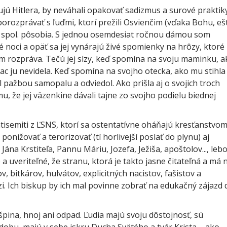
vujú Hitlera, by neváhali opakovať sadizmus a surové praktik
orozprávať s ľuďmi, ktorí prežili Osvienčim (vďaka Bohu, eš
a a spol. pôsobia. S jednou osemdesiat ročnou dámou som
é noci a opäť sa jej vynárajú živé spomienky na hrôzy, ktoré
 tom rozpráva. Tečú jej slzy, keď spomína na svoju maminku, 
viac ju nevidela. Keď spomína na svojho otecka, ako mu stihla
 pažbou samopalu a odviedol. Ako prišla aj o svojich troch
, že jej väzenkine dávali tajne zo svojho podielu biednej
ntisemiti z ĽSNS, ktorí sa ostentatívne oháňajú kresťanstvom
nižovať a terorizovať (tí horlivejší poslať do plynu) aj
ána Krstiteľa, Pannu Máriu, Jozefa, Ježiša, apoštolov..., leb
é a uveriteľné, že stranu, ktorá je takto jasne čitateľná a má 
, bitkárov, hulvátov, explicitných nacistov, fašistov a
zi. Ich biskup by ich mal povinne zobrať na edukačný zájazd 
 špina, hnoj ani odpad. Ľudia majú svoju dôstojnosť, sú