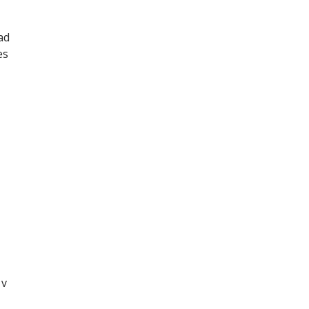
ad
es
 v