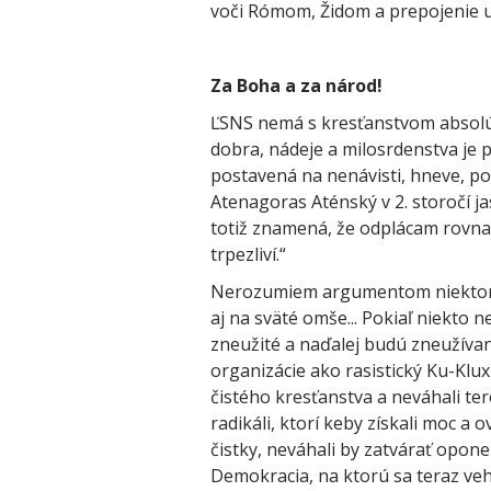
voči Rómom, Židom a prepojenie u
Za Boha a za národ!
ĽSNS nemá s kresťanstvom absolútn
dobra, nádeje a milosrdenstva je 
postavená na nenávisti, hneve, po
Atenagoras Aténský v 2. storočí jas
totiž znamená, že odplácam rovna
trpezliví.“
Nerozumiem argumentom niektorých
aj na sväté omše... Pokiaľ niekto ne
zneužité a naďalej budú zneužíva
organizácie ako rasistický Ku-Klux
čistého kresťanstva a neváhali te
radikáli, ktorí keby získali moc a ov
čistky, neváhali by zatvárať opone
Demokracia, na ktorú sa teraz ve