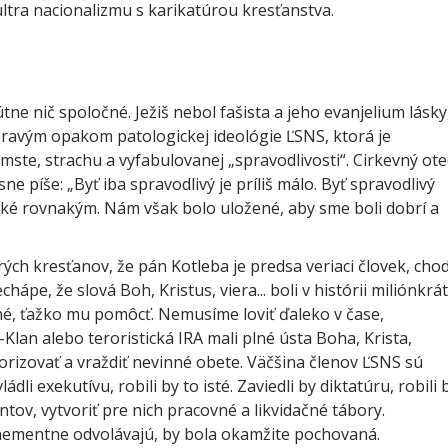
ltra nacionalizmu s karikatúrou kresťanstva.
e nič spoločné. Ježiš nebol fašista a jeho evanjelium lásky
pravým opakom patologickej ideológie ĽSNS, ktorá je
mste, strachu a vyfabulovanej „spravodlivosti“. Cirkevný ote
ne píše: „Byť iba spravodlivý je príliš málo. Byť spravodlivý
ké rovnakým. Nám však bolo uložené, aby sme boli dobrí a
 kresťanov, že pán Kotleba je predsa veriaci človek, chod
chápe, že slová Boh, Kristus, viera... boli v histórii miliónkrát
né, ťažko mu pomôcť. Nemusíme loviť ďaleko v čase,
-Klan alebo teroristická IRA mali plné ústa Boha, Krista,
rorizovať a vraždiť nevinné obete. Väčšina členov ĽSNS sú
ládli exekutívu, robili by to isté. Zaviedli by diktatúru, robili 
ntov, vytvoriť pre nich pracovné a likvidačné tábory.
hementne odvolávajú, by bola okamžite pochovaná.