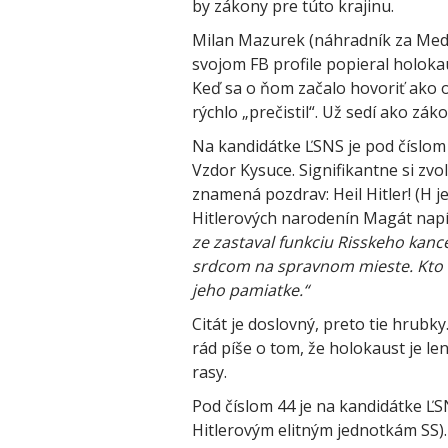
by zákony pre túto krajinu.
Milan Mazurek (náhradník za Medv
svojom FB profile popieral holokaus
Keď sa o ňom začalo hovoriť ako o
rýchlo „prečistil“. Už sedí ako z
Na kandidátke ĽSNS je pod číslom 
Vzdor Kysuce. Signifikantne si zvol
znamená pozdrav: Heil Hitler! (H 
Hitlerových narodenín Magát napí
ze zastaval funkciu Risskeho kance
srdcom na spravnom mieste. Kto ni
jeho pamiatke.“
Citát je doslovný, preto tie hrubk
rád píše o tom, že holokaust je le
rasy.
Pod číslom 44 je na kandidátke ĽSN
Hitlerovým elitným jednotkám SS). 