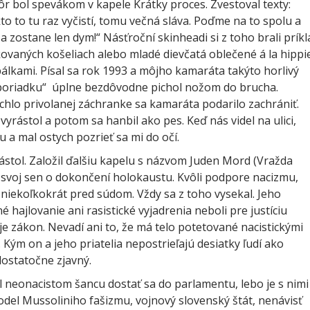
r bol spevákom v kapele Krátky proces. Zvestoval texty:
 kto to tu raz vyčistí, tomu večná sláva. Poďme na to spolu a
 zostane len dym!“ Násťroční skinheadi si z toho brali príkl
ovaných košeliach alebo mladé dievčatá oblečené á la hippi
álkami. Písal sa rok 1993 a môjho kamaráta takýto horlivý
o poriadku“ úplne bezdôvodne pichol nožom do brucha.
hlo privolanej záchranke sa kamaráta podarilo zachrániť.
vyrástol a potom sa hanbil ako pes. Keď nás videl na ulici,
u a mal ostych pozrieť sa mi do očí.
ástol. Založil ďalšiu kapelu s názvom Juden Mord (Vražda
l svoj sen o dokončení holokaustu. Kvôli podpore nacizmu,
 niekoľkokrát pred súdom. Vždy sa z toho vysekal. Jeho
né hajlovanie ani rasistické vyjadrenia neboli pre justíciu
 zákon. Nevadí ani to, že má telo potetované nacistickými
Kým on a jeho priatelia nepostrieľajú desiatky ľudí ako
dostatočne zjavný.
 neonacistom šancu dostať sa do parlamentu, lebo je s nimi
odel Mussoliniho fašizmu, vojnový slovenský štát, nenávisť