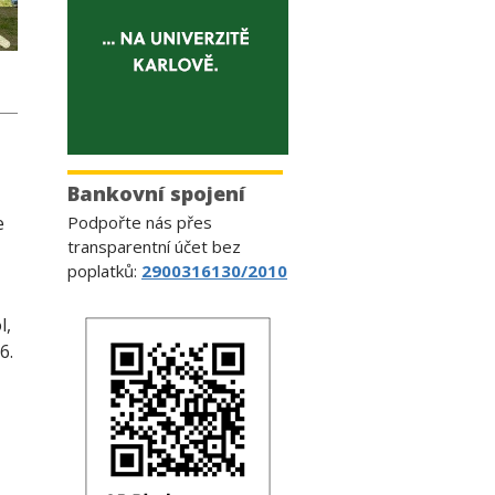
Bankovní spojení
e
Podpořte nás přes
transparentní účet bez
poplatků:
2900316130/2010
l,
6.