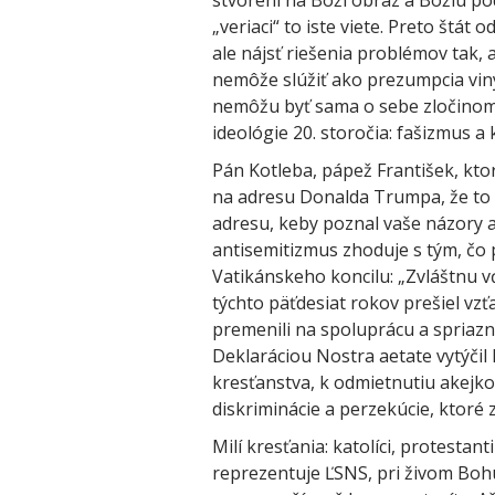
stvorení na Boží obraz a Božiu po
„veriaci“ to iste viete. Preto štát 
ale nájsť riešenia problémov tak, 
nemôže slúžiť ako prezumpcia viny
nemôžu byť sama o sebe zločinom. 
ideológie 20. storočia: fašizmus 
Pán Kotleba, pápež František, ktor
na adresu Donalda Trumpa, že to n
adresu, keby poznal vaše názory a
antisemitizmus zhoduje s tým, čo pá
Vatikánskeho koncilu: „Zvláštnu 
týchto päťdesiat rokov prešiel vzť
premenili na spoluprácu a spriaznen
Deklaráciou Nostra aetate vytýčil
kresťanstva, k odmietnutiu akejk
diskriminácie a perzekúcie, ktoré 
Milí kresťania: katolíci, protestanti
reprezentuje ĽSNS, pri živom Bohu 