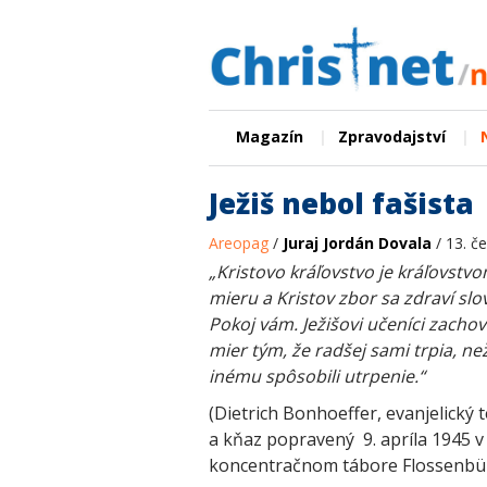
|
|
Magazín
Zpravodajství
Ježiš nebol fašista
Areopag
/
Juraj Jordán Dovala
/ 13. č
„Kristovo kráľovstvo je kráľovstv
mieru a Kristov zbor sa zdraví slo
Pokoj vám. Ježišovi učeníci zacho
mier tým, že radšej sami trpia, ne
inému spôsobili utrpenie.“
(Dietrich Bonhoeffer, evanjelický 
a kňaz popravený 9. apríla 1945 v
koncentračnom tábore Flossenbü