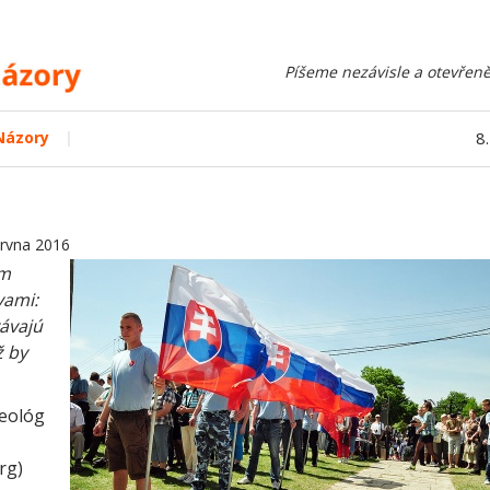
Píšeme nezávisle a otevřeně
|
Názory
8
ervna 2016
om
vami:
vávajú
ž by
teológ
rg)