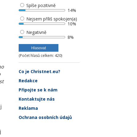
Spíše pozitivně
14%
Nejsem příliš spokojen(a)
10%
Negativně
8%
(Počet hlasů celkem: 420)
ho
Co je Christnet.eu?
o
Redakce
st
Připojte se k nám
Kontaktujte nás
j
Reklama
Ochrana osobních údajů
j