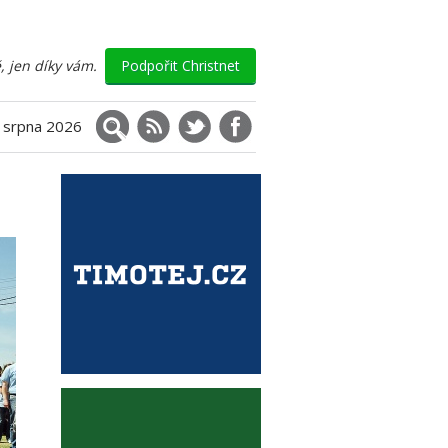
, jen díky vám.
Podpořit Christnet
Vyhledávání
RSS
X (Twitter)
Facebook
. srpna 2026