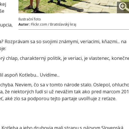
kej
še
Ilustrační foto
upcia,
Autor:
Flickr.com / Bratislavský kraj
a? Rozprávam sa so svojimi známymi, veriacimi, kňazmi... na
oje:
brý chlap, charakterný politik, je veriaci, je vlastenec, konečn
l aspoň Kotlebu... Uvidíme...
chyba. Neviem, čo sa v tomto národe stalo. Oslepol, ohlucho
ám sa, že niektorých ľudí si už nevážim tak ako pred marcom 201
ť, aké zlo sa podporou tejto partaje uvoľňuje z reťaze.
n Kotleba a jeho druhovia mali stranu s názvom Slovenská