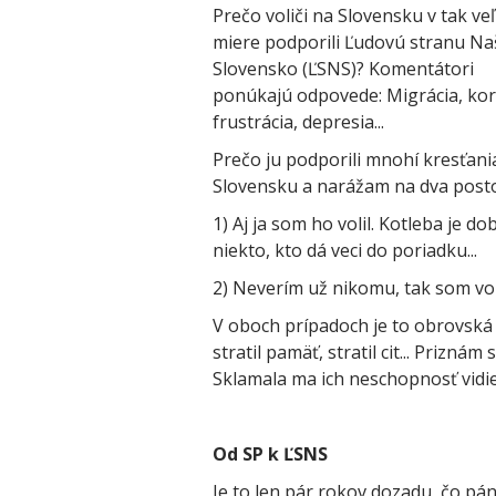
Prečo voliči na Slovensku v tak veľ
miere podporili Ľudovú stranu Na
Slovensko (ĽSNS)? Komentátori
ponúkajú odpovede: Migrácia, kor
frustrácia, depresia...
Prečo ju podporili mnohí kresťani
Slovensku a narážam na dva post
1) Aj ja som ho volil. Kotleba je do
niekto, kto dá veci do poriadku...
2) Neverím už nikomu, tak som voli
V oboch prípadoch je to obrovská 
stratil pamäť, stratil cit... Prizn
Sklamala ma ich neschopnosť vidie
Od SP k ĽSNS
Je to len pár rokov dozadu, čo pá