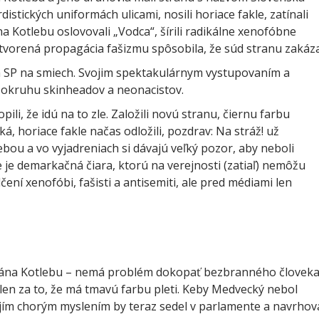
distických uniformách ulicami, nosili horiace fakle, zatínali
ána Kotlebu oslovovali „Vodca“, šírili radikálne xenofóbne
Otvorená propagácia fašizmu spôsobila, že súd stranu zakáza
ia SP na smiech. Svojim spektakulárnym vystupovaním a
v okruhu skinheadov a neonacistov.
li, že idú na to zle. Založili novú stranu, čiernu farbu
á, horiace fakle načas odložili, pozdrav: Na stráž! už
bou a vo vyjadreniach si dávajú veľký pozor, aby neboli
e je demarkačná čiara, ktorú na verejnosti (zatiaľ) nemôžu
ní xenofóbi, fašisti a antisemiti, ale pred médiami len
pána Kotlebu – nemá problém dokopať bezbranného človeka
en za to, že má tmavú farbu pleti. Keby Medvecký nebol
ojím chorým myslením by teraz sedel v parlamente a navrhov