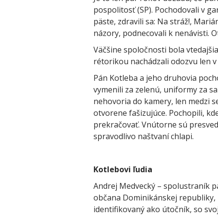
pospolitosť (SP). Pochodovali v gar
päste, zdravili sa: Na stráž!, Mari
názory, podnecovali k nenávisti. 
Väčšine spoločnosti bola vtedajš
rétorikou nachádzali odozvu len 
Pán Kotleba a jeho druhovia pochopi
vymenili za zelenú, uniformy za sak
nehovoria do kamery, len medzi se
otvorene fašizujúce. Pochopili, kd
prekračovať. Vnútorne sú presvedče
spravodlivo naštvaní chlapi.
Kotlebovi ľudia
Andrej Medvecký – spolustraník 
občana Dominikánskej republiky, l
identifikovaný ako útočník, so sv