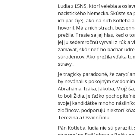
Ľudia z ĽSNS, ktorí velebia a osla
nacistického Nemecka. Skúste sa p
ich pár žije), ako na nich Kotleb
hovoril. Má z nich strach, bezsenn
prežila. Trasie sa jej hlas, keď o
jej ju sedemročnú vyrvali z rúk a 
zamávať, skôr než ho bachar udrel
súrodencov. Ako prežila vďaka tomu
stravy...
Je tragicky paradoxné, že zarytí a
by neváhali s pokojným svedomím po
Abraháma, Izáka, Jákoba, Mojžiša, J
to boli Židia. Je ťažko pochopiteľn
svojej kandidátke mnoho násilníkov
zločincov, podporujú niektorí kňa
Terezína a Osvienčimu.
Pán Kotleba, ľudia nie sú paraziti,