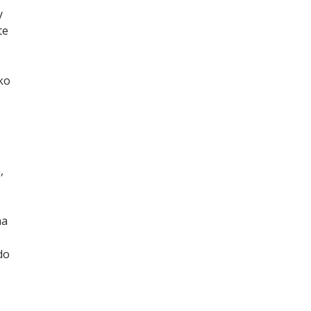
y
te
ako
,
o
na
do