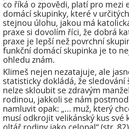
co říká o zpovědi, platí pro mezi
domácí skupinky, které v určitých
stejnou úlohu, jakou má katolick
praxe si dovolím říci, že dobrá k
praxe je lepší než povrchní sku
funkční domácí skupinka je to ne
ohledu znám.
Klimeš nejen nezatajuje, ale jas
statisticky dokládá, že sledování
nelze skloubit se zdravým manže
rodinou, jakkoli se nám postmode
namluvit opak: „… muž, který chc
musí odkrojit velikánský kus své k
oltář rodiny jako celopal“ (str. 82)