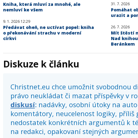
Kniha, která mluví za mnohé, ale
31. 7. 2026
nemluví ke všem
Pomáhat obě
urazit a po
9. 1. 2026 12:29
Předávat oheň, ne uctívat popel: kniha
26. 7. 2026
o překonávání strachu v moderní
Mít štěstí n
církvi
Nad knihou
Beránkem
Diskuze k článku
Christnet.eu chce umožnit svobodnou dis
právo neukládat či mazat příspěvky v r
diskusí
: nadávky, osobní útoky na autor
komentátory, neucelenost logiky, příliš
nedostatek konkrétních argumentů k té
na redakci, opakovaní stejných argume