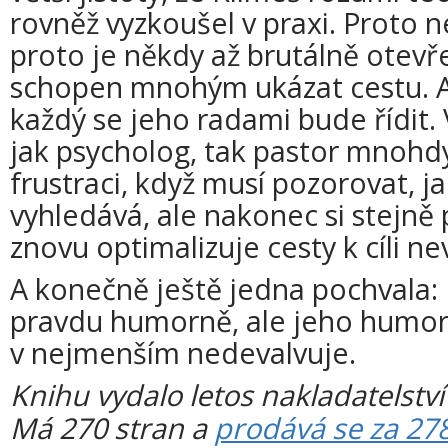
rovněž vyzkoušel v praxi. Proto n
proto je někdy až brutálně otevře
schopen mnohým ukázat cestu. A 
každý se jeho radami bude řídit
jak psycholog, tak pastor mnohdy
frustraci, když musí pozorovat, j
vyhledává, ale nakonec si stejně 
znovu optimalizuje cesty k cíli n
A konečně ještě jedna pochvala:
pravdu humorně, ale jeho humor
v nejmenším nedevalvuje.
Knihu vydalo letos nakladatelstv
Má 270 stran a
prodává se za 27