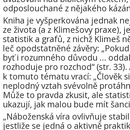
odposlouchané z nějakého kázán
Kniha je vyšperkována jednak ne
ze života (a z Klimešovy praxe), 
statistik a grafů, z nichž Klimeš 
leč opodstatněné závěry: „Pokud 
byť i rozumného důvodu … oddaluj
rozhoduje pro rozch
od“ (str. 33)
k tomuto tématu vrací: „Člověk 
neplodný vztah svévolně protáhno
Může to pravda zkusit, ale statist
ukazují, jak malou bude mít šanci 
„Náboženská víra ovlivňuje stabil
jestliže se jedná o aktivně praktik