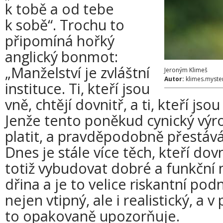
k tobě a od tebe
k sobě“. Trochu to
připomíná hořký
anglický bonmot:
„Manželství je zvláštní
Jeroným Klimeš
Autor:
klimes.myster
instituce. Ti, kteří jsou
vně, chtějí dovnitř, a ti, kteří jsou
Jenže tento poněkud cynický výro
platit, a pravděpodobně přestává p
Dnes je stále více těch, kteří dov
totiž vybudovat dobré a funkční 
dřina a je to velice riskantní pod
nejen vtipný, ale i realistický, a 
to opakovaně upozorňuje.