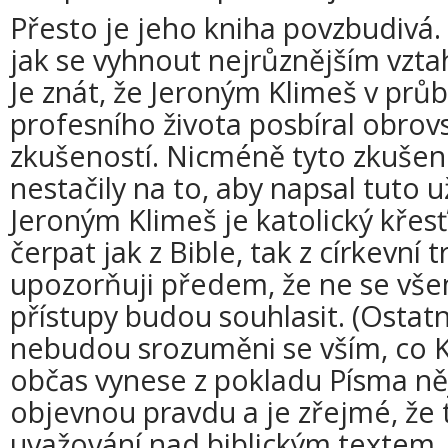
Přesto je jeho kniha povzbudivá. 
jak se vyhnout nejrůznějším vz
Je znát, že Jeroným Klimeš v prů
profesního života posbíral obrov
zkušeností. Nicméně tyto zkušen
nestačily na to, aby napsal tuto 
Jeroným Klimeš je katolický křes
čerpat jak z Bible, tak z církevní 
upozorňuji předem, že ne se vš
přístupy budou souhlasit. (Ostatn
nebudou srozuměni se vším, co K
občas vynese z pokladu Písma ně
objevnou pravdu a je zřejmé, že 
uvažování nad biblickým textem, 