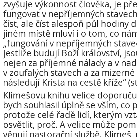
zvyšuje výkonnost člověka, je p
fungovat v nepříjemných stavech.
číst, ale číst alespoň půl hodiny 
jiném místě mluví i o tom, co n
„fungování v nepříjemných stavech
jestliže budují Boží království, j
nejen za příjemné nálady a v nadě
v zoufalých stavech a za mizerné
následují Krista na cestě kříže“ (st
Klimešovu knihu velice doporučuji
bych souhlasil úplně se vším, co p
protože celé řadě lidí, kterým v
osvětlit, proč. A velice může pomo
věnují pastorační službě. Klimeš,