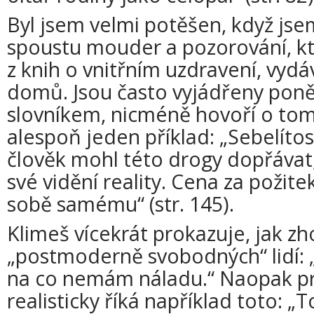
Byl jsem velmi potěšen, když jse
spoustu mouder a pozorování, k
z knih o vnitřním uzdravení, vy
domů. Jsou často vyjádřeny pon
slovníkem, nicméně hovoří o tom
alespoň jeden příklad: „Sebelítost
člověk mohl této drogy dopřáva
své vidění reality. Cena za požitek
sobě samému“ (str. 145).
Klimeš vícekrát prokazuje, jak z
„postmoderně svobodných“ lidí: 
na co nemám náladu.“ Naopak p
realisticky říká například toto: „