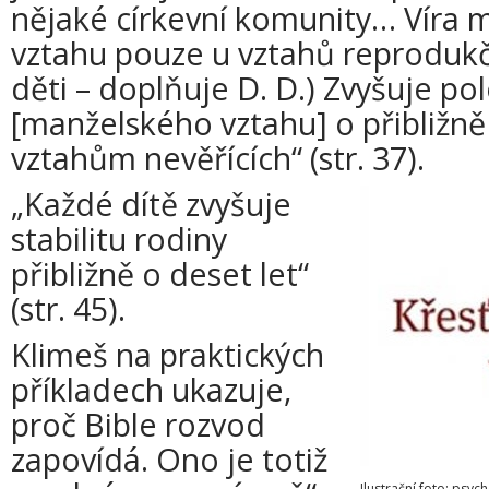
nějaké církevní komunity… Víra má
vztahu pouze u vztahů reprodukční
děti – doplňuje D. D.) Zvyšuje p
[manželského vztahu] o přibližně 
vztahům nevěřících“ (str. 37).
„Každé dítě zvyšuje
stabilitu rodiny
přibližně o deset let“
(str. 45).
Klimeš na praktických
příkladech ukazuje,
proč Bible rozvod
zapovídá. Ono je totiž
Ilustrační foto: psyc