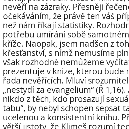
nevěří na zázraky. Přesněji řečen
očekáváním, že právě ten váš příp
než nám říkají statistiky. Rozhod
potřebu umírání sobě samotnému
kříže. Naopak, jsem nadšen z toho
křesťanství, s nímž nemusíme pln
však rozhodně nemůžeme vyčítat
prezentuje v knize, kterou bude 
řada nevěřících. Mluví srozumite
„nestydí za evangelium“ (Ř 1,16). A
nikdo z těch, kdo prosazují sexuál
tabu“, by nebyl schopen sepsat t
ucelenou a konsistentní knihu. Př
větší jistoty, že Klimeš rozumí teo