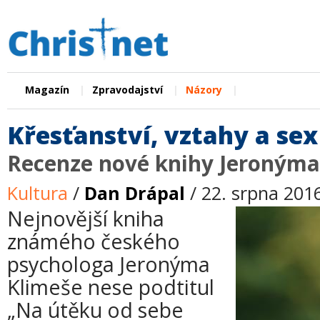
|
|
|
Magazín
Zpravodajství
Názory
Křesťanství, vztahy a sex
Recenze nové knihy Jeronýma
Kultura
/
Dan Drápal
/ 22. srpna 201
Nejnovější kniha
známého českého
psychologa Jeronýma
Klimeše nese podtitul
„Na útěku od sebe