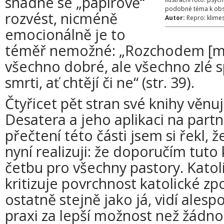
snadné se „papírově“
podobné téma k obs
rozvést, nicméně
Autor:
Repro: klime
emocionálně je to
téměř nemožné: „Rozchodem [man
všechno dobré, ale všechno zlé 
smrti, ať chtějí či ne“ (str. 39).
Čtyřicet pět stran své knihy věnu
Desatera a jeho aplikaci na part
přečtení této části jsem si řekl, 
nyní realizuji: že doporučím tuto
četbu pro všechny pastory. Katol
kritizuje povrchnost katolické zp
ostatně stejně jako já, vidí ales
praxi za lepší možnost než žádno