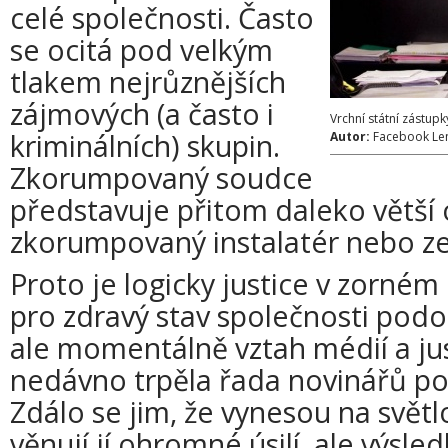
celé společnosti. Často
se ocitá pod velkým
tlakem nejrůznějších
zájmových (a často i
Vrchní státní zástu
kriminálních) skupin.
Autor:
Facebook Le
Zkorumpovaný soudce
představuje přitom daleko větší 
zkorumpovaný instalatér nebo ze
Proto je logicky justice v zorném 
pro zdravý stav společnosti podob
ale momentálně vztah médií a jus
nedávno trpěla řada novinářů po
Zdálo se jim, že vynesou na svět
věnují jí ohromné úsilí, ale výsl