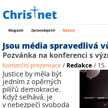
|
|
|
Magazín
Zpravodajství
Názory
Jsou média spravedlivá vů
Pozvánka na konferenci s vý
Komerční prezentace
/
Redakce
/ 15.
Justice by měla být
jedním z opěrných
pilířů demokracie.
Když selhává, je
v nebezpečí svoboda