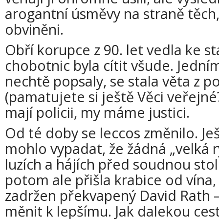
arogantní úsměvy na straně těch,
obviněni.
Obří korupce z 90. let vedla ke s
chobotnic byla cítit všude. Jedním
nechtě popsaly, se stala věta z 
(pamatujete si ještě Věci veřejné?
mají policii, my máme justici.
Od té doby se leccos změnilo. Ješ
mohlo vypadat, že žádná „velká r
luzích a hájích před soudnou stol
potom ale přišla krabice od vína,
zadržen překvapený David Rath – 
měnit k lepšímu. Jak dalekou cest