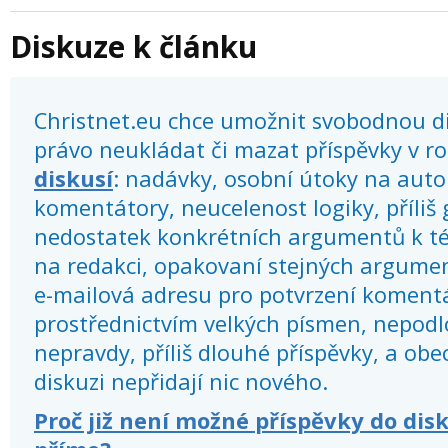
Diskuze k článku
Christnet.eu chce umožnit svobodnou dis
právo neukládat či mazat příspěvky v r
diskusí
: nadávky, osobní útoky na autor
komentátory, neucelenost logiky, příliš
nedostatek konkrétních argumentů k té
na redakci, opakovaní stejných argume
e-mailová adresu pro potvrzení koment
prostřednictvím velkých písmen, nepod
nepravdy, příliš dlouhé příspěvky, a obec
diskuzi nepřidají nic nového.
Proč již není možné příspěvky do dis