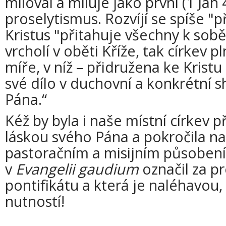
miloval a miluje jako první (1 Jan 
proselytismus. Rozvíjí se spíše "př
Kristus "přitahuje všechny k sobě"
vrcholí v oběti Kříže, tak církev pl
míře, v níž – přidružena ke Krist
své dílo v duchovní a konkrétní 
Pána.“
Kéž by byla i naše místní církev p
láskou svého Pána a pokročila na
pastoračním a misijním působení“
v
Evangelii gaudium
označil za p
pontifikátu a která je naléhavo
nutností!