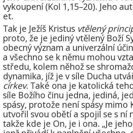
vykoupení (Kol 1,15–20). Jeho aut
et.
Tak je Ježíš Kristus
vtělený princip
proto, že je jediný vtělený Boží 
obecný význam a univerzální účin
a všechno se k němu mohou vzta
středu, kolem něhož se shromažďu
dynamika, jíž je v síle Ducha utv
církev
. Také ona je katolická tehd
síle Božího činu jedna, jediná, j
spásy, protože není spásy mimo Kr
utvořil svou obětí a spojil se s 
takže kde je On, je i ona. „Je jeh
jenž přivádí k naplnění všechno, co