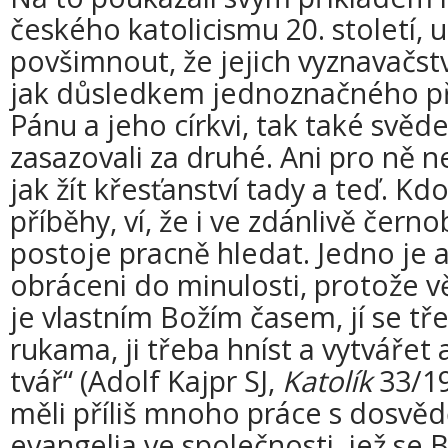
českého katolicismu 20. století, 
povšimnout, že jejich vyznavačst
jak důsledkem jednoznačného př
Pánu a jeho církvi, tak také svěde
zasazovali za druhé. Ani pro ně 
jak žít křesťanství tady a teď. Kdo
příběhy, ví, že i ve zdánlivě čern
postoje pracně hledat. Jedno je al
obráceni do minulosti, protože v
je vlastním Božím časem, jí se t
rukama, ji třeba hníst a vytvářet a
tvář“ (Adolf Kajpr SJ,
Katolík
33/19
měli příliš mnoho práce s dosvě
evangelia ve společnosti, jež se