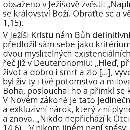
obsaženo v Ježíšově zvěsti: „Naplni
se království Boží. Obraťte se a 
1,15).
V Ježíši Kristu nám Bůh definiti
předložil sám sebe jako kritériu
dvou myslitelných existenciálních
řeč již v Deuteronomiu: „Hleď, př
život a dobro i smrt a zlo [...], vyv
byl živ ty i tvé potomstvo a milo
Boha, poslouchal ho a přimkl se 
V Novém zákoně je tato jedinečno
a exkluzivní nárok, který z ní ply
a znova. „Nikdo nepřichází k Otci
14,6). „V nikom jiném není spásy