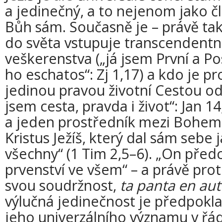
a jedinečný, a to nejenom jako č
Bůh sám. Současně je – právě tak
do světa vstupuje transcendentní
veškerenstva („já jsem První a Po
ho eschatos“: Zj 1,17) a kdo je p
jedinou pravou životní Cestou od 
jsem cesta, pravda i život“: Jan 1
a jeden prostředník mezi Bohem 
Kristus Ježíš, který dal sám sebe
všechny“ (1 Tim 2,5–6). „On před
prvenství ve všem“ – a právě pr
svou soudržnost,
ta panta en au
výlučná jedinečnost je předpo
jeho univerzálního významu v řád