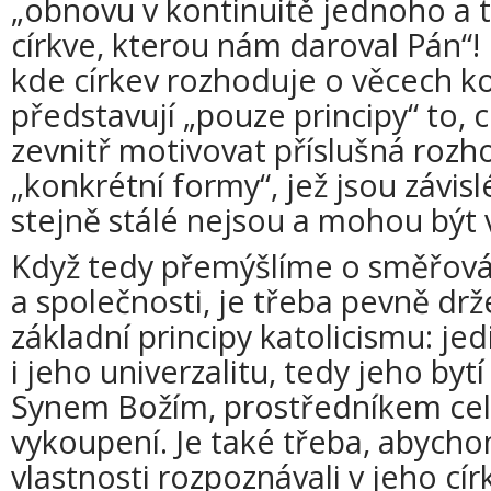
„obnovu v kontinuitě jednoho a 
církve, kterou nám daroval Pán“! 
kde církev rozhoduje o věcech k
představují „pouze principy“ to, c
zevnitř motivovat příslušná rozh
„konkrétní formy“, jež jsou závisl
stejně stálé nejsou a mohou být
Když tedy přemýšlíme o směřová
a společnosti, je třeba pevně dr
základní principy katolicismu: jed
i jeho univerzalitu, tedy jeho by
Synem Božím, prostředníkem celé
vykoupení. Je také třeba, abycho
vlastnosti rozpoznávali v jeho círk