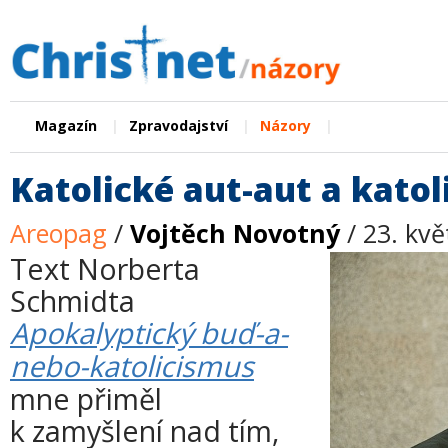
|
|
|
Magazín
Zpravodajství
Názory
Katolické aut-aut a katol
Areopag
/
Vojtěch Novotný
/ 23. kv
Text Norberta
Schmidta
Apokalyptický buď-a-
nebo-katolicismus
mne přiměl
k zamyšlení nad tím,