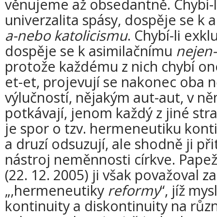
věnujeme až obsedantně. Chybí-li
univerzalita spásy, dospěje se k
a-nebo katolicismu
. Chybí-li exkl
dospěje se k asimilačnímu
nejen-
protože každému z nich chybí on
et-et, projevují se nakonec oba
výlučností, nějakým aut-aut, v n
potkávají, jenom každý z jiné st
je spor o tzv. hermeneutiku kontinu
a druzí odsuzují, ale shodně ji př
nástroj neměnnosti církve. Papež
(22. 12. 2005) ji však považoval
„‚hermeneutiky
reformy
“, jíž mys
kontinuity a diskontinuity na růz