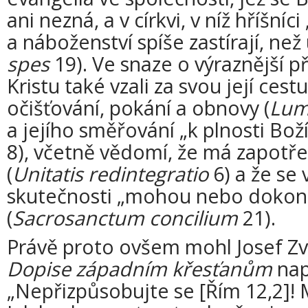
ani nezná, a v církvi, v níž hříšní
a náboženství spíše zastírají, než 
spes
19). Ve snaze o výraznější p
Kristu také vzali za svou její ces
očišťování, pokání a obnovy (
Lum
a jejího směřování „k plnosti Boží
8), včetně vědomí, že má zapotře
(
Unitatis redintegratio
6) a že se 
skutečnosti „mohou nebo dokon
(
Sacrosanctum concilium
21).
Právě proto ovšem mohl Josef Zv
Dopise západním křesťanům
nap
„Nepřizpůsobujte se [Řím 12,2]!