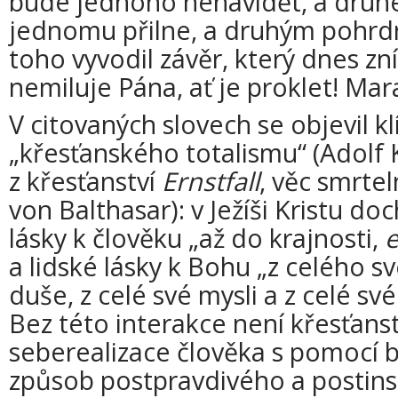
bude jednoho nenávidět, a druh
jednomu přilne, a druhým pohrdne
toho vyvodil závěr, který dnes zn
nemiluje Pána, ať je proklet! Mara
V citovaných slovech se objevil k
„křesťanského totalismu“ (Adolf Ka
z křesťanství
Ernstfall
, věc smrte
von Balthasar): v Ježíši Kristu doc
lásky k člověku „až do krajnosti,
e
a lidské lásky k Bohu „z celého sv
duše, z celé své mysli a z celé své
Bez této interakce není křesťanst
seberealizace člověka s pomocí b
způsob postpravdivého a postinst