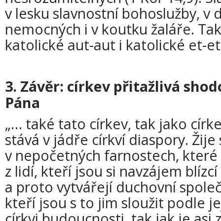
v lesku slavnostní bohoslužby, v
nemocných i v koutku žaláře. Tak
katolické aut-aut i katolické et-et
3. Závěr: církev přitažlivá sho
Pána
„… také tato církev, tak jako círk
stává v jádře církví diaspory. Žij
v nepočetných farnostech, které
z lidí, kteří jsou si navzájem blízcí
a proto vytvářejí duchovní společ
kteří jsou s to jim sloužit podle j
církvi budoucnosti, tak jak je as