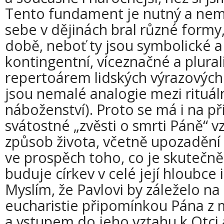
Tento fundament je nutný a nem
sebe v dějinách bral různé formy,
době, neboť ty jsou symbolické a
kontingentní, víceznačné a plura
repertoárem lidských výrazových
jsou nemalé analogie mezi rituál
náboženství). Proto se má i na př
svátostné „zvěsti o smrti Páně“ 
způsob života, včetně upozadění
ve prospěch toho, co je skutečn
buduje církev v celé její hloubce 
Myslím, že Pavlovi by záleželo na
eucharistie připomínkou Pána z
a vstupem do jeho vztahu k Otci a