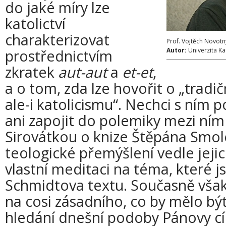
do jaké míry lze
katolictví
charakterizovat
Prof. Vojtěch Novotn
prostřednictvím
Autor:
Univerzita Ka
zkratek
aut-aut
a
et-et
,
a o tom, zda lze hovořit o „trad
ale-i katolicismu“. Nechci s ním 
ani zapojit do polemiky mezi ní
Sirovátkou o knize Štěpána Smol
teologické přemýšlení vedle jeji
vlastní meditaci na téma, které 
Schmidtova textu. Současně vša
na cosi zásadního, co by mělo b
hledání dnešní podoby Pánovy cír