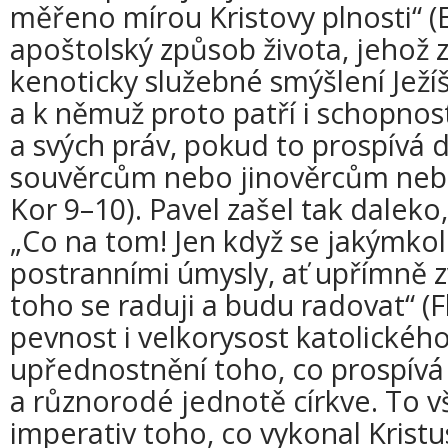
měřeno mírou Kristovy plnosti“ (
apoštolský způsob života, jehož 
kenoticky služebné smýšlení Ježíš
a k němuž proto patří i schopnos
a svých práv, pokud to prospívá 
souvěrcům nebo jinověrcům nebo
Kor 9–10). Pavel zašel tak daleko
„Co na tom! Jen když se jakýmkol
postranními úmysly, ať upřímně zv
toho se raduji a budu radovat“ (Fl
pevnost i velkorysost katolického
upřednostnění toho, co prospívá 
a různorodé jednotě církve. To v
imperativ toho, co vykonal Kristu