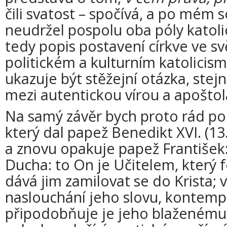
čili svatost – spočívá, a po mém 
neudržel pospolu oba póly katolic
tedy popis postavení církve ve s
politickém a kulturním katolicism
ukazuje být stěžejní otázka, stejn
mezi autentickou vírou a apošto
Na samý závěr bych proto rád po
který dal papež Benedikt XVI. (13.
a znovu opakuje papež František: 
Ducha: to On je Učitelem, který 
dává jim zamilovat se do Krista; 
naslouchání jeho slovu, kontempl
připodobňuje je jeho blaženému 