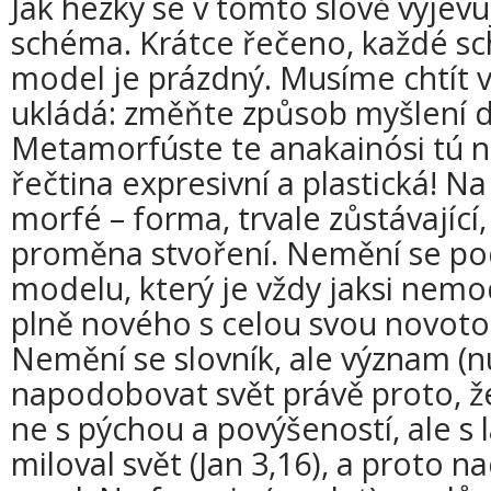
Jak hezky se v tomto slově vyjevu
schéma. Krátce řečeno, každé sc
model je prázdný. Musíme chtít v
ukládá: změňte způsob myšlení 
Metamorfúste te anakainósi tú nú
řečtina expresivní a plastická! N
morfé – forma, trvale zůstávající
proměna stvoření. Nemění se po
modelu, který je vždy jaksi nemod
plně nového s celou svou novotou
Nemění se slovník, ale význam (n
napodobovat svět právě proto, ž
ne s pýchou a povýšeností, ale s 
miloval svět (Jan 3,16), a proto n