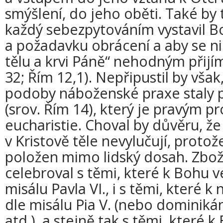
smýšlení, do jeho oběti. Také by 
každý sebezpytováním vystavil 
a požadavku obrácení a aby se ni
tělu a krvi Páně“ nehodným přijí
32; Řím 12,1). Nepřipustil by však
podoby náboženské praxe staly p
(srov. Řím 14), který je pravým p
eucharistie. Choval by důvěru, že
v Kristově těle nevylučují, protož
položen mimo lidský dosah. Zbož
celebroval s těmi, které k Bohu v
misálu Pavla VI., i s těmi, které k
dle misálu Pia V. (nebo dominiká
atd.), a stejně tak s těmi, které 