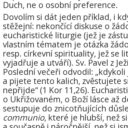
Duch, ne o osobní preference.
Dovolím si dát jeden příklad, i k
stěžejní: nekončící diskuse o žá
eucharistické liturgie (jež je zás
vlastním tématem je otázka žádo
resp. církevní spirituality, jež se 
vyjadřuje a utváří). Sv. Pavel z Je
Poslední večeři odvodil: „kdykoli 
a pijete tento kalich, zvěstujete
nepřijde“ (1 Kor 11,26). Eucharist
o Ukřižovaném, o Boží lásce až do
sestupuje do znicotňujících důsle
communio
, které je hlubší, než 
a současně i náročnější, než si js