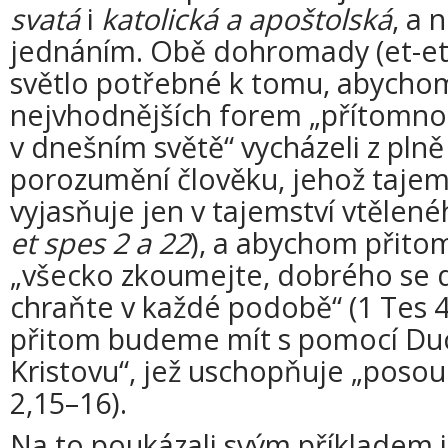
svatá
i
katolická a apoštolská
, a 
jednáním. Obě dohromady (et-et) 
světlo potřebné k tomu, abychom
nejvhodnějších forem „přítomnos
v dnešním světě“ vycházeli z pln
porozumění člověku, jehož tajem
vyjasňuje jen v tajemství vtělené
et spes 2 a 22
), a abychom přito
„všecko zkoumejte, dobrého se d
chraňte v každé podobě“ (1 Tes 4
přitom budeme mít s pomocí Du
Kristovu“, jež uschopňuje „posou
2,15–16).
Na to poukázali svým příkladem i 