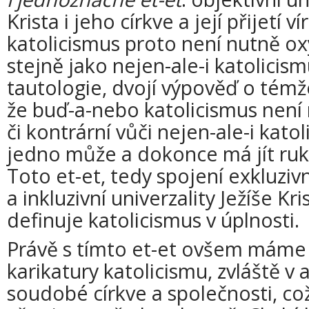
Krista i jeho církve a její přijetí 
katolicismus proto není nutně o
stejně jako nejen-ale-i katolicis
tautologie, dvojí výpověď o témže
že buď-a-nebo katolicismus není
či kontrární vůči nejen-ale-i kato
jedno může a dokonce má jít ruk
Toto et-et, tedy spojení exkluziv
a inkluzivní univerzality Ježíše Kri
definuje katolicismus v úplnosti.
Právě s tímto et-et ovšem máme p
karikatury katolicismu, zvláště v
soudobé církve a společnosti, což