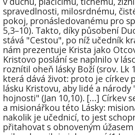
v duchu, plačícímu, tichému, žízn
spravedlnosti, milosrdnému, čist
pokoj, pronásledovanému pro spr
5,3–10). Takto, díky působení Duc
stává "Cestou", po níž učedník kr
nám prezentuje Krista jako Otcov
Kristovo poslání se naplnilo v lás
roznítil oheň lásky Boží (srov. Lk 
která dává život: proto je církev 
lásku Kristovu, aby lidé a národy "
hojnosti" (Jan 10,10). […] Církev s
a misionářkou této Lásky: mision
nakolik je učednicí, to jest scho
přitahovat s obnoveným úžasem