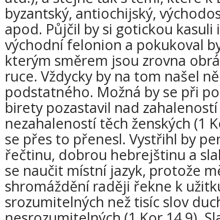
byzantský, antiochijský, východo
apod. Půjčil by si gotickou kasuli 
východní felonion a pokukoval b
kterým směrem jsou zrovna obrác
ruce. Vždycky by na tom našel n
podstatného. Možná by se při po
birety pozastavil nad zahalenost
nezahaleností těch ženských (1 Ko
se přes to přenesl. Vystřihl by p
řečtinu, dobrou hebrejštinu a slab
se naučit místní jazyk, protože m
shromáždění raději řekne k užitk
srozumitelných než tisíc slov duc
nesrozumitelných (1 Kor 14,9). Sla