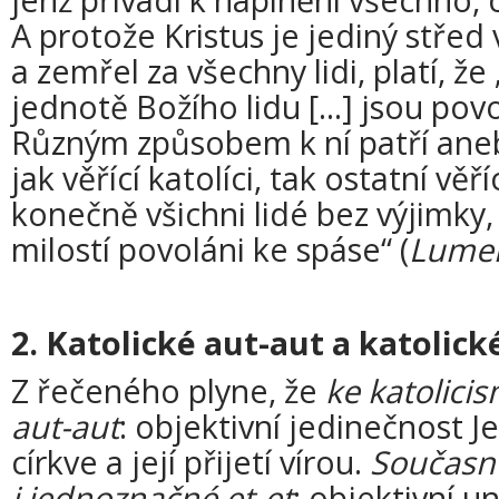
A protože Kristus je jediný střed
a zemřel za všechny lidi, platí, že
jednotě Božího lidu [...] jsou povo
Různým způsobem k ní patří aneb
jak věřící katolíci, tak ostatní věří
konečně všichni lidé bez výjimky, 
milostí povoláni ke spáse“ (
Lumen
2. Katolické aut-aut a katolick
Z řečeného plyne, že
ke katolici
aut-aut
: objektivní jedinečnost Je
církve a její přijetí vírou.
Současně
i jednoznačné et-et
: objektivní un