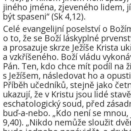
jiného jména, zjeveného lidem, 
být spaseni“ (Sk 4,12).
Celé evangelijní poselství o Boží
o to, že se Boží láskyplné prvens
a prosazuje skrze Ježíše Krista u
a vzkříšeného. Boží vládu vykoná
Pán. Ten, kdo chce mít podíl na ž
s Ježíšem, následovat ho a opusti
Příběh učedníků, stejně jako čet
ukazují, že v Kristu jsou lidé stav
eschatologický soud, před zásadní
buď-a-nebo. „Kdo není se mnou, 
9,40). „Nikdo nemůže sloužit dv