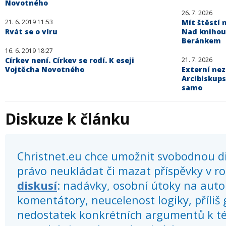
Novotného
26. 7. 2026
21. 6. 2019 11:53
Mít štěstí n
Rvát se o víru
Nad knihou
Beránkem
16. 6. 2019 18:27
Církev není. Církev se rodí. K eseji
21. 7. 2026
Vojtěcha Novotného
Externí ne
Arcibiskups
samo
Diskuze k článku
Christnet.eu chce umožnit svobodnou dis
právo neukládat či mazat příspěvky v r
diskusí
: nadávky, osobní útoky na autor
komentátory, neucelenost logiky, příliš
nedostatek konkrétních argumentů k té