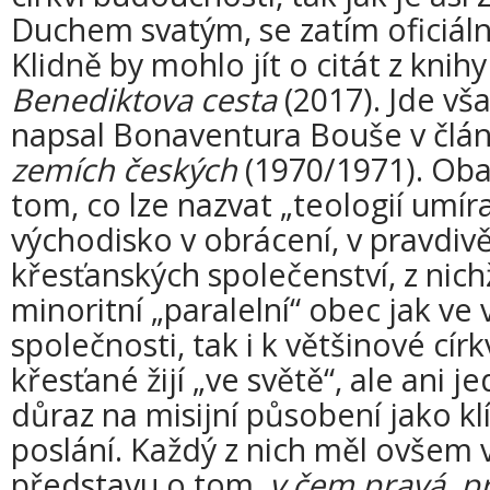
Duchem svatým, se zatím oficiálně
Klidně by mohlo jít o citát z kni
Benediktova cesta
(2017). Jde vša
napsal Bonaventura Bouše v člá
zemích českých
(1970/1971). Oba 
tom, co lze nazvat „teologií umíraj
východisko v obrácení, v pravdivě
křesťanských společenství, z nich
minoritní „paralelní“ obec jak ve
společnosti, tak i k většinové círk
křesťané žijí „ve světě“, ale ani 
důraz na misijní působení jako kl
poslání. Každý z nich měl ovšem 
představu o tom,
v čem pravá, pr