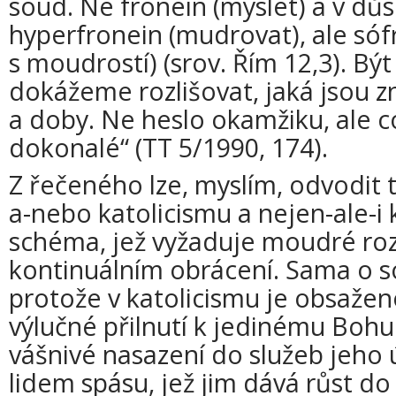
soud. Ne fronein (myslet) a v dů
hyperfronein (mudrovat), ale sóf
s moudrostí) (srov. Řím 12,3). Být
dokážeme rozlišovat, jaká jsou z
a doby. Ne heslo okamžiku, ale c
dokonalé“ (TT 5/1990, 174).
Z řečeného lze, myslím, odvodit t
a-nebo katolicismu a nejen-ale-i 
schéma, jež vyžaduje moudré roz
kontinuálním obrácení. Sama o s
protože v katolicismu je obsažen
výlučné přilnutí k jedinému Bohu 
vášnivé nasazení do služeb jeho
lidem spásu, jež jim dává růst do 