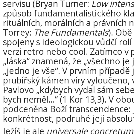
servisu (Bryan Turner:
Low intensi
způsob fundamentalistického kl
rituálních, morálních a právních
Torrey:
The Fundamentals
). Obě
spojeny s ideologickou vůdčí rolí 
verzi retro nebo cool. Zatímco v
„láska“ znamená, že „všechno je
„jedno je vše“. V prvním případě
prubířský kámen víry vyloučeno, 
Pavlovo „kdybych vydal sám sebe 
bych neměl...“ (1 Kor 13,3). V ob
podceněna Boží transcendence: j
konkrétnost, podruhé její absolut
Ježíš je ale
universale concretum