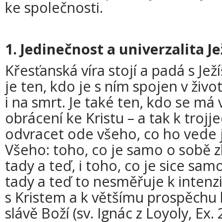
ke společnosti.
1. Jedinečnost a univerzalita Je
Křesťanská víra stojí a padá s Je
je ten, kdo je s ním spojen v život
i na smrt. Je také ten, kdo se má
obrácení ke Kristu – a tak k troj
odvracet ode všeho, co ho vede
Všeho: toho, co je samo o sobě zlé
tady a teď, i toho, co je sice sam
tady a teď to nesměřuje k intenz
s Kristem a k většímu prospěchu bl
slávě Boží (sv. Ignác z Loyoly, Ex.