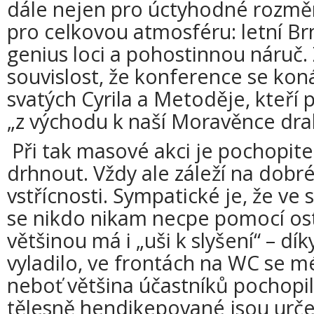
dále nejen pro úctyhodné rozměry
pro celkovou atmosféru: letní Br
genius loci a pohostinnou náruč. 
souvislost, že konference se koná
svatých Cyrila a Metoděje, kteří p
„z východu k naší Moravěnce dra
Při tak masové akci je pochopit
drhnout. Vždy ale záleží na dobr
vstřícnosti. Sympatické je, že ve s
se nikdo nikam necpe pomocí ost
většinou má i „uši k slyšení“ – d
vyladilo, ve frontách na WC se m
neboť většina účastníků pochopil
tělesně hendikepované jsou urče