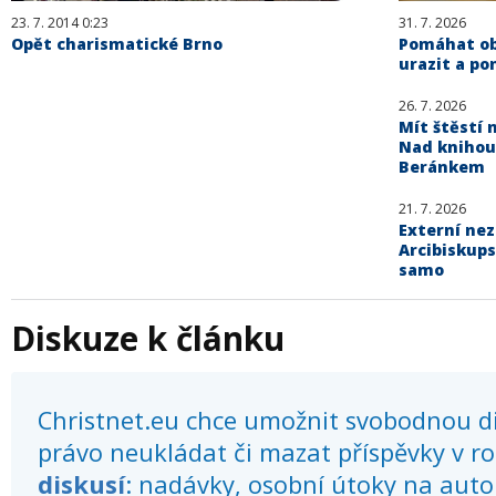
23. 7. 2014 0:23
31. 7. 2026
Opět charismatické Brno
Pomáhat obě
urazit a po
26. 7. 2026
Mít štěstí n
Nad knihou
Beránkem
21. 7. 2026
Externí ne
Arcibiskups
samo
Diskuze k článku
Christnet.eu chce umožnit svobodnou dis
právo neukládat či mazat příspěvky v r
diskusí
: nadávky, osobní útoky na autor