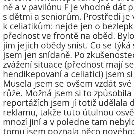
ně a v pavilónu F je vhodné dát
s dětmi a seniorům. Prostředí je v
k celiatikům: nejde jen o bezlepko
přednost ve frontě na oběd. Bylo
jim jejich obědy sníst. Co se týká
jsem jen snídaně. Po zkušenostec
zvážení situace (přednost mají se
hendikepovaní a celiatici) jsem s
Musela jsem se ovšem vzdát své
růže. Možná jsem si to způsobila
reportážích jsem jí totiž udělala 
reklamu, takže tuto útulnou osvěž
mnozí jiní a v poledne tam nebylo
tomu jsem poznala něco nového: 