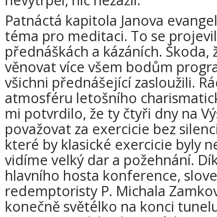
Patnáctá kapitola Janova evangel
téma pro meditaci. To se projevi
přednáškách a kázáních. Škoda,
věnovat více všem bodům program
všichni přednášející zasloužili. Rá
atmosféru letošního charismatic
mi potvrdilo, že ty čtyři dny na Vý
považovat za exercicie bez silenci
které by klasické exercicie byly n
vidíme velký dar a požehnání. D
hlavního hosta konference, slov
redemptoristy P. Michala Zamko
konečně světélko na konci tunelu