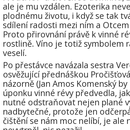
ale je mu vzdálen. Ezoterika ne
plodnému životu, i když se tak tvá
sdílení radosti mezi ním a Otcem
Proto přirovnání právě k vinné ré
rostlině. Víno je totiž symbolem 
veselí.
Po přestávce navázala sestra Ve
osvěžující přednáškou Pročišťován
názorně (Jan Amos Komenský by m
úponku vinné révy předvedla, jak s
nutné odstraňovat nejen plané vý
nadbytečné, protože jen odčerpá
čištění se nám moc nelíbí, je ale
nevytrpěl, nic nezažil.