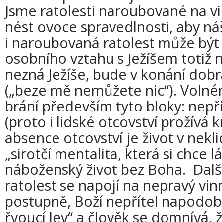
Jsme ratolesti naroubované na 
nést ovoce spravedlnosti, aby náš
i naroubovaná ratolest může bý
osobního vztahu s Ježíšem totiž 
nezná Ježíše, bude v konání dobr
(„beze mě nemůžete nic“). Voln
brání především tyto bloky: nepř
(proto i lidské otcovství prožívá k
absence otcovství je život v nekli
„sirotčí mentalita, která si chce lá
náboženský život bez Boha. Další
ratolest se napojí na nepravý vin
postupně, Boží nepřítel napodob
řvoucí lev“ a člověk se domnívá, ž