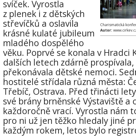
svíček. Vyrostla
z plenek i z dětských
střevíčků a oslavila
Charismatická konfe
krásné kulaté jubileum
Autor:
www.cirkev.c
mladého dospělého
věku. Poprvé se konala v Hradci K
dalších letech zdárně prospívala, ro
překonávala dětské nemoci. Sedmn
hostitelé střídala různá města: 
Třebíč, Ostrava. Před třinácti let
své brány brněnské Výstaviště a 
každoročně vrací. Vyrostla nám to
pro ni už jen těžko hledaly jiné 
každým rokem, letos bylo regist