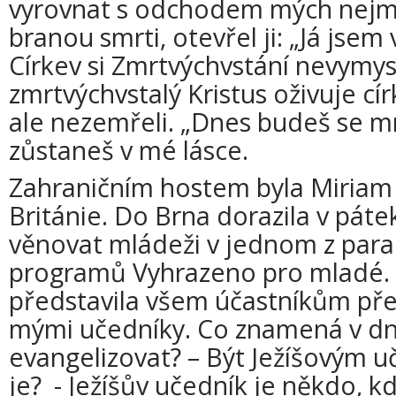
vyrovnat s odchodem mých nejmile
branou smrti, otevřel ji: „Já jsem v
Církev si Zmrtvýchvstání nevymys
zmrtvýchvstalý Kristus oživuje círk
ale nezemřeli. „Dnes budeš se m
zůstaneš v mé lásce.
Zahraničním hostem byla Miriam 
Británie. Do Brna dorazila v páte
věnovat mládeži v jednom z paral
programů Vyhrazeno pro mladé. 
představila všem účastníkům p
mými učedníky. Co znamená v d
evangelizovat? – Být Ježíšovým 
je? - Ježíšův učedník je někdo, 