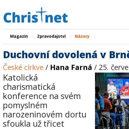
|
|
|
Magazín
Zpravodajství
Názory
Duchovní dovolená v Brn
České církve
/
Hana Farná
/ 25. červ
Katolická
charismatická
konference na svém
pomyslném
narozeninovém dortu
sfoukla už třicet