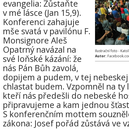
evangelia: Zůstaňte
v mé lásce (Jan 15,9).
Konferenci zahajuje
mše svatá v pavilónu F.
Monsignore Aleš
Opatrný navázal na
Ilustrační foto - Kat
své loňské kázání: že
Autor:
Facebook.co
nás Pán Bůh zavolá,
dopijem a pudem, v tej nebeske
chlastat budem. Vzpomněl na ty l
kteří nás předešli do nebeské ho
připravujeme a kam jednou šťas
S konferenčním mottem souznělo
zákona: Josef pořád zůstává ve vzt