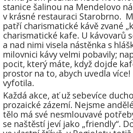
stanice šalinou na Mendelovo ná
v krásné restauraci Starobrno.
patří charismatické kávě zvané „
charismatické kafe. U kávovarů se
a nad nimi visela nástěnka s hlá
milovnici kávy velmi pobavily; na
pocit, který máte, když dojde k
prostor na to, abych uvedla více!
vyfotila.
Každá akce, ať už sebevíce ducho
prozaické zázemí. Nejsme andělé,
tělo má své nesmlouvavé potřeby
se naštěstí jeví jako „friendly“.