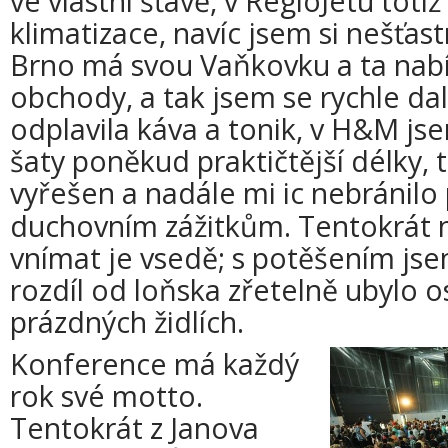
ve vlastní šťávě, v RegioJetu toti
klimatizace, navíc jsem si nešťast
Brno má svou Vaňkovku a ta nabí
obchody, a tak jsem se rychle d
odplavila káva a tonik, v H&M js
šaty poněkud praktičtější délky, 
vyřešen a nadále mi
ic nebránilo 
duchovním zážitkům. Tentokrát n
vnímat je vsedě; s potěšením jse
rozdíl od loňska zřetelně ubylo o
prázdných židlích.
Konference má každý
rok své motto.
Tentokrát z Janova