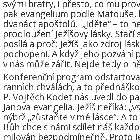
svými bratry, i přesto, co mu pro
pak evangelium podle Matouše, kd
dvanáct apoštolů. „Jděte“ – to nen
prodloužení Ježíšovy lásky. Stačí 
posílá a proč: Ježíš jako zdroj lás
pochopení. A když jeho pozvání p
v nás může zářit. Nejde tedy o 
Konferenční program odstartoval
ranních chválách, a to přednášk
P. Vojtěch Kodet nás uvedl do pa
Janova evangelia. Ježíš neříká: „v
nýbrž „zůstaňte v mé lásce“. A to 
Bůh chce s námi sdílet náš každod
milován bezpodmínečně. Proto Je