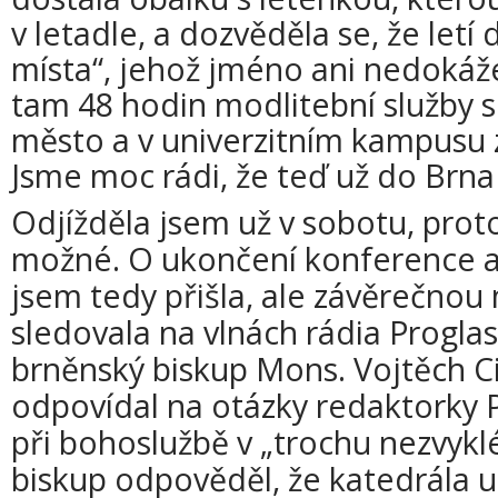
v letadle, a dozvěděla se, že letí
místa“, jehož jméno ani nedokáže 
tam 48 hodin modlitební služby s
město a v univerzitním kampusu 
Jsme moc rádi, že teď už do Brna 
Odjížděla jsem už v sobotu, prot
možné. O ukončení konference a
jsem tedy přišla, ale závěrečnou 
sledovala na vlnách rádia Proglas. 
brněnský biskup Mons. Vojtěch C
odpovídal na otázky redaktorky Pr
při bohoslužbě v „trochu nezvykl
biskup odpověděl, že katedrála u