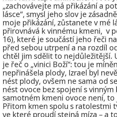
„zachovávejte má přikázání a p
lásce“, smysl jeho slov je zásadně
moje přikázání, zůstanete v mé lá
přirovnává k vinnému kmeni, v p
16), které je součástí jeho řeči 
před sebou utrpení a na rozdíl o
chtěl jim sdělit to nejdůležitější
je řeč o „vinici Boží“: tou je míněn
nepřinášela plody, Izrael byl nev
nést plody, ovšem ne sama od s
nést ovoce bez spojení s vinný
samotném kmeni ovoce není, to j
Přitom kmen spolu s ratolestmi tv
ve které proudí stejná míza – a t