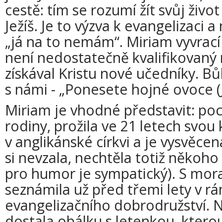
cestě: tím se rozumí žít svůj život 
Ježíš. Je to výzva k evangelizaci 
„já na to nemám“. Miriam vyvrací
není nedostatečně kvalifikovaný n
získával Kristu nové učedníky. Bů
s námi - „Ponesete hojné ovoce (J
Miriam je vhodné představit: poc
rodiny, prožila ve 21 letech svou
v anglikánské církvi a je vysvěce
si nevzala, nechtěla totiž někoho 
pro humor je sympatický). S mor
seznámila už před třemi lety v r
evangelizačního dobrodružství. N
dostala obálku s letenkou, ktero