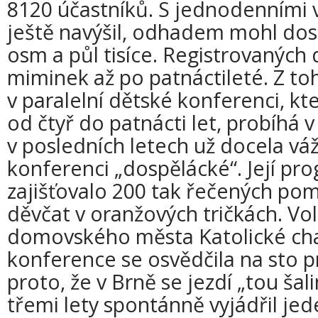
8120 účastníků. S jednodenními 
ještě navýšil, odhadem mohl do
osm a půl tisíce. Registrovaných 
miminek až po patnáctileté. Z to
v paralelní dětské konferenci, kt
od čtyř do patnácti let, probíhá v
v posledních letech už docela vá
konferenci „dospělácké“. Její pr
zajišťovalo 200 tak řečených po
děvčat v oranžových tričkách. Vo
domovského města Katolické cha
konference se osvědčila na sto p
proto, že v Brně se jezdí „tou šal
třemi lety spontánně vyjádřil jed