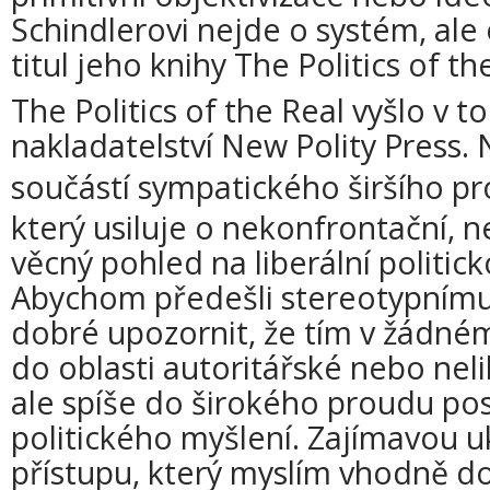
Schindlerovi nejde o systém, ale 
titul jeho knihy The Politics of th
The Politics of the Real vyšlo v
nakladatelství New Polity Press. 
součástí sympatického širšího p
který usiluje o nekonfrontační, n
věcný pohled na liberální politicko
Abychom předešli stereotypnímu
dobré upozornit, že tím v žádn
do oblasti autoritářské nebo nel
ale spíše do širokého proudu pos
politického myšlení. Zajímavou 
přístupu, který myslím vhodně d