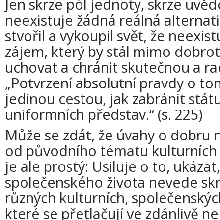
Jen skrze pól jednoty, skrze uvěd
neexistuje žádná reálná alternati
stvořil a vykoupil svět, že neexis
zájem, který by stál mimo dobrot
uchovat a chránit skutečnou a rad
„Potvrzení absolutní pravdy o tom
jedinou cestou, jak zabránit stát
uniformních představ.“ (s. 225)
Může se zdát, že úvahy o dobru n
od původního tématu kulturních v
je ale prostý: Usiluje o to, ukáza
společenského života nevede skr
různých kulturních, společenských 
které se přetlačují ve zdánlivě 