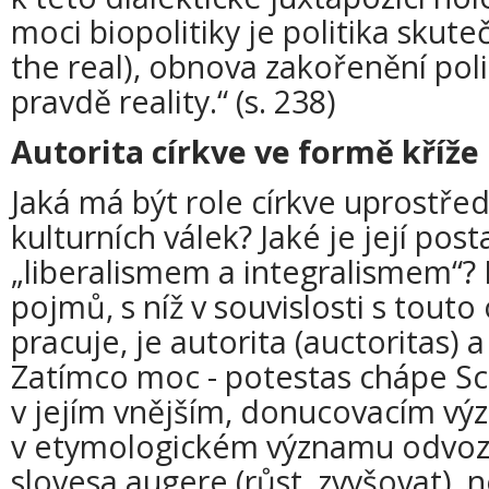
moci biopolitiky je politika skuteč
the real), obnova zakořenění poli
pravdě reality.“ (s. 238)
Autorita církve ve formě kříže
Jaká má být role církve uprostřed
kulturních válek? Jaké je její pos
„liberalismem a integralismem“? 
pojmů, s níž v souvislosti s tout
pracuje, je autorita (auctoritas) 
Zatímco moc - potestas chápe Sc
v jejím vnějším, donucovacím výz
v etymologickém významu odvoz
slovesa augere (růst, zvyšovat), 