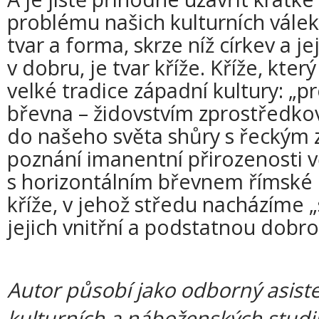
problému našich kulturních vále
tvar a forma, skrze níž církev a je
v dobru, je tvar kříže. Kříže, kte
velké tradice západní kultury: „pr
břevna – židovstvím zprostředk
do našeho světa shůry s řeckým
poznání imanentní přirozenosti v
s horizontálním břevnem římské po
kříže, v jehož středu nacházíme „
jejich vnitřní a podstatnou dobrot
Autor působí jako odborný asist
kulturních a náboženských studií