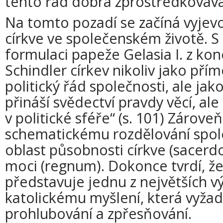
tento řád dobra zprostředkováv
Na tomto pozadí se začíná vyjev
církve ve společenském životě. S
formulaci papeže Gelasia I. z kon
Schindler církev nikoliv jako pří
politický řád společnosti, ale jako
přináší svědectví pravdy věcí, al
v politické sféře“ (s. 101) Zárove
schematickému rozdělování spol
oblast působnosti církve (sacerdo
moci (regnum). Dokonce tvrdí, že
představuje jednu z největších 
katolickému myšlení, která vyžad
prohlubování a zpřesňování.