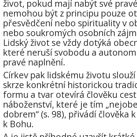
život, pokud mají nabýt své prav
nemohou být z principu pouze 
přesvědčení nebo spirituality v o
nebo soukromých osobních zájmů v
Lidský život se vždy dotýká obe
které neruší svobodu a autonomii
pravé naplnění.
Církev pak lidskému životu slouží 
skrze konkrétní historickou tradic
formu a tvar otevírá člověku cest
náboženství, které je tím „nejo
dobrem“ (s. 98), přivádí člověka 
k Bohu.
A je jistě příhodné uzavřít krátk