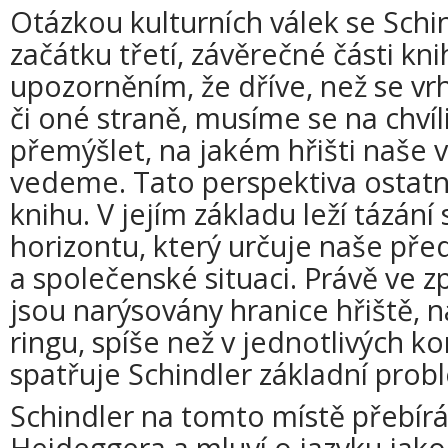
Otázkou kulturních válek se Schi
začátku třetí, závěrečné části knih
upozorněním, že dříve, než se v
či oné straně, musíme se na chvíli
přemýšlet, na jakém hřišti naše v
vedeme. Tato perspektiva ostatně
knihu. V jejím základu leží tázán
horizontu, který určuje naše př
a společenské situaci. Právě ve 
jsou narýsovány hranice hřiště,
ringu, spíše než v jednotlivých k
spatřuje Schindler základní prob
Schindler na tomto místě přebírá
Heideggera a mluví o jazyku jako