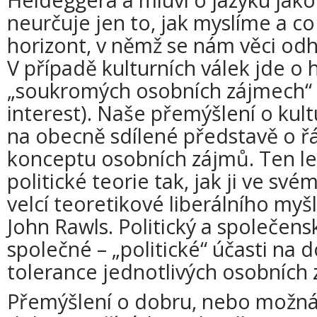
neurčuje jen to, jak myslíme a c
horizont, v němž se nám věci odhal
V případě kulturních válek jde o 
„soukromých osobních zájmech“ (
interest). Naše přemýšlení o kult
na obecně sdílené představě o ř
konceptu osobních zájmů. Ten leží
politické teorie tak, jak ji ve své
velcí teoretikové liberálního myšl
John Rawls. Politický a společens
společné – „politické“ účasti na 
tolerance jednotlivých osobních
Přemýšlení o dobru, nebo možn