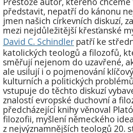
Přestože autor, kterého chceme 
představit, nepatří do kánonu ne
jmen našich církevních diskuzí, z
mezi nejdůležitější křesťanské my
David C. Schindler
patří ke střed
katolických teologů a filozofů, kt
směřují nejenom do uzavřené, ak
ale usilují i o pojmenování klíčo
kulturních a politických problém
vstupuje do těchto diskuzí vyba
znalostí evropské duchovní a filo
předcházející knihy věnoval Plat
filozofii, myšlení německého ide
z nejvýznamnějších teologů 20. s