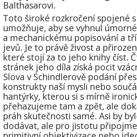
Balthasarovi.
Toto široké rozkročení spojené s 
umožňuje, aby se vyhnul úmorn
a mechanickému popisování a tř
jevů. Je to právě živost a přirozen
které stojí za to jeho knihy číst.
stránek jeho díla získá pocit vzá
Slova v Schindlerově podání přes
konstrukty naší mysli nebo součás
hantýrky, kterou si s mírně iro
přehazujeme tam a zpět, ale doká
práh skutečnosti samé. Asi by by
dodávat, ale pro jistotu připojme
primitivní objektivizace nebo ide