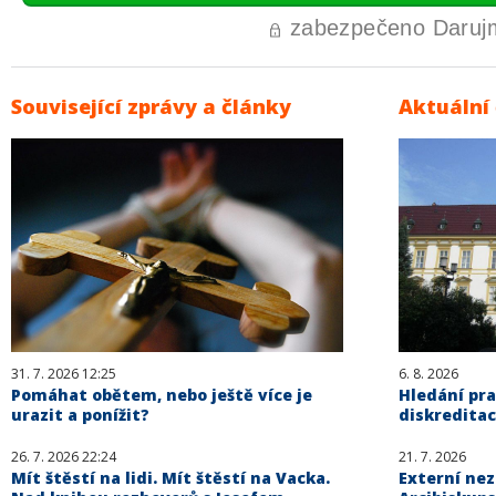
Související zprávy a články
Aktuální
31. 7. 2026 12:25
6. 8. 2026
Pomáhat obětem, nebo ještě více je
Hledání pra
urazit a ponížit?
diskreditac
26. 7. 2026 22:24
21. 7. 2026
Mít štěstí na lidi. Mít štěstí na Vacka.
Externí ne