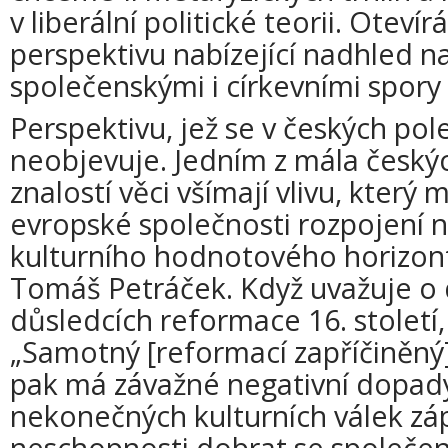
v liberální politické teorii. Oteví
perspektivu nabízející nadhled 
společenskými i církevními spory 
Perspektivu, jež se v českých pol
neobjevuje. Jedním z mála českých
znalostí věci všímají vlivu, který 
evropské společnosti rozpojení
kulturního hodnotového horizontu
Tomáš Petráček. Když uvažuje o
důsledcích reformace 16. století
„Samotný [reformací zapříčiněný
pak má závažné negativní dopad
nekonečných kulturních válek zá
neschopnosti dobrat se společe