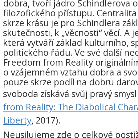
dobra, tvoří jádro Schindlerova 
filozofického přístupu. Centrali
skrze krásu je pro Schindlera zá
skutečnosti, k „věcnosti“ věcí. A j
která vytváří základ kulturního,
politického řádu. Ve své další n
Freedom from Reality origináln
o vzájemném vztahu dobra a svo
pouze skrze podíl na dobru dar
svoboda získává svůj pravý smysl
from Reality: The Diabolical Cha
Liberty
, 2017).
Neusilujeme zde o celkové posti