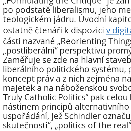
„Formulating the Critique“ je za
po podstatě liberalismu, jeho m
teologickém jádru. Úvodní kapitol
ostatně čtenáři k dispozici
v digi
části nazvané „Reorienting Things
„postliberální“ perspektivu promýš
Zaměřuje se zde na hlavní stave
liberálního politického systému,
koncept práv a z nich zejména na
majetek a na náboženskou svobod
Truly Catholic Politics“ pak celou
nástinem principů alternativního
uspořádání, jež Schindler označuj
skutečnosti“, „politics of the real