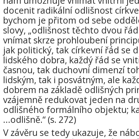
nám umožňuje vnímat vnitřní jedn
docenit radikální odlišnost církve
bychom je přitom od sebe oddělo
slovy, „odlišnost těchto dvou ř
vnímat skrze prohloubení princip
jak politický, tak církevní řád se 
lidského dobra, každý řád se vnit
časnou, tak duchovní dimenzí to
lidským, tak i posvátným, ale kaž
dobrem na základě odlišných prin
vzájemně redukovat jeden na dr
odlišného formálního objektu; k
…odlišně.“ (s. 272)
V závěru se tedy ukazuje, že nábo