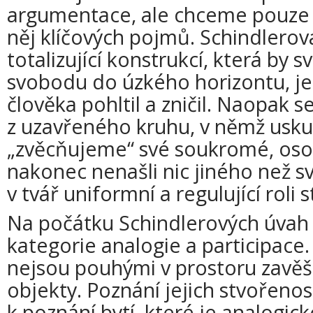
argumentace, ale chceme pouze z
něj klíčových pojmů. Schindlerov
totalizující konstrukcí, která by 
svobodu do úzkého horizontu, je
člověka pohltil a zničil. Naopak s
z uzavřeného kruhu, v němž usk
„zvěcňujeme“ své soukromé, oso
nakonec nenašli nic jiného než své
v tvář uniformní a regulující roli s
Na počátku Schindlerových úvah 
kategorie analogie a participace.
nejsou pouhými v prostoru zavě
objekty. Poznání jejich stvořenos
k poznání bytí, které je analogick