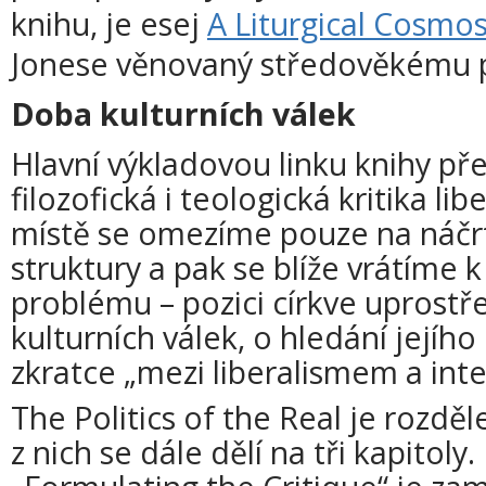
knihu, je esej
A Liturgical Cosmo
Jonese věnovaný středověkému p
Doba kulturních válek
Hlavní výkladovou linku knihy př
filozofická i teologická kritika l
místě se omezíme pouze na náčrt 
struktury a pak se blíže vrátíme
problému – pozici církve uprost
kulturních válek, o hledání jejíh
zkratce „mezi liberalismem a int
The Politics of the Real je rozděl
z nich se dále dělí na tři kapitoly.