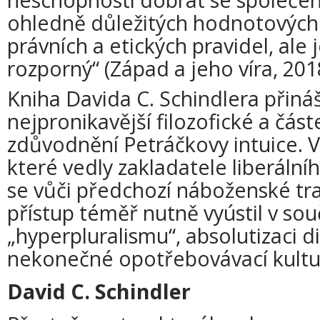
ohledně důležitých hodnotových 
právních a etických pravidel, ale
rozporný“ (Západ a jeho víra, 2018
Kniha Davida C. Schindlera přiná
nejpronikavější filozofické a část
zdůvodnění Petráčkovy intuice. 
které vedly zakladatele liberáln
se vůči předchozí náboženské tradi
přístup téměř nutně vyústil v sou
„hyperpluralismu“, absolutizaci di
nekonečné opotřebovávací kultur
David C. Schindler