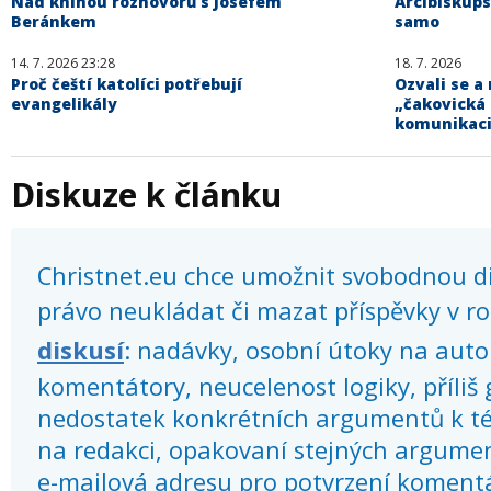
Nad knihou rozhovorů s Josefem
Arcibiskups
Beránkem
samo
14. 7. 2026 23:28
18. 7. 2026
Proč čeští katolíci potřebují
Ozvali se a
evangelikály
„čakovická
komunikaci 
Diskuze k článku
Christnet.eu chce umožnit svobodnou dis
právo neukládat či mazat příspěvky v r
diskusí
: nadávky, osobní útoky na autor
komentátory, neucelenost logiky, příliš
nedostatek konkrétních argumentů k té
na redakci, opakovaní stejných argume
e-mailová adresu pro potvrzení koment