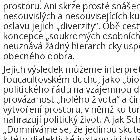
prostoru. Ani skrze prosté snáše
nesouvislých a nesouvisejících ku
oslavu jejich „diverzity“. Obě cest
koncepce „soukromých osobních 
neuznává žádný hierarchicky us
obecného dobra.
Jejich výsledek můžeme interpre
foucaultovském duchu, jako „biop
politického řádu na vzájemnou d
provázanost „holého života“ a či
vytvoření prostoru, v němž kultur
nahrazují politický život. A jak Sc
„Domníváme se, že jedinou skut
k této dialektické juxtapozici hol