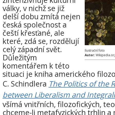
války, v nichž se již
delší dobu zmítá nejen
česká společnost a
čeští křesťané, ale
které, zdá se, rozdělují
celý západní svět.
Ilustrační foto
Důležitým
Autor:
Wikipedia.or
komentářem k této
situaci je kniha amerického filoz
C. Schindlera
The Politics of the
between Liberalism and Integral
všímá vnitřních, filozofických, t
chceme-li metafyzických trhlin a 