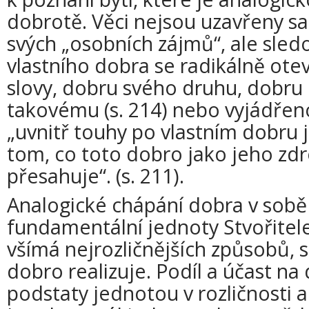
dobrotě. Věci nejsou uzavřeny sa
svých „osobních zájmů“, ale sle
vlastního dobra se radikálně otev
slovy, dobru svého druhu, dobru 
takovému (s. 214) nebo vyjádře
„uvnitř touhy po vlastním dobru 
tom, co toto dobro jako jeho zdr
přesahuje“. (s. 211).
Analogické chápání dobra v sob
fundamentální jednoty Stvořitele
všímá nejrozličnějších způsobů, s
dobro realizuje. Podíl a účast na
podstaty jednotou v rozličnosti a 