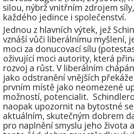
silou, nýbrž vnitřním zdrojem síl
každého jedince i společenství.
Jednou z hlavních výtek, jež Sch
vznáší vůči liberálnímu myšlení, 
moci za donucovací sílu (potesta
oživující moci autority, která při
rozvoj a růst. V liberálním cháp
jako odstranění vnějších překáže
prvním místě jako neomezené up
možností, potencialit. Schindler
naopak upozornit na bytostné sep
aktuálním, skutečným dobrem d
pro naplnění smyslu jeho života a