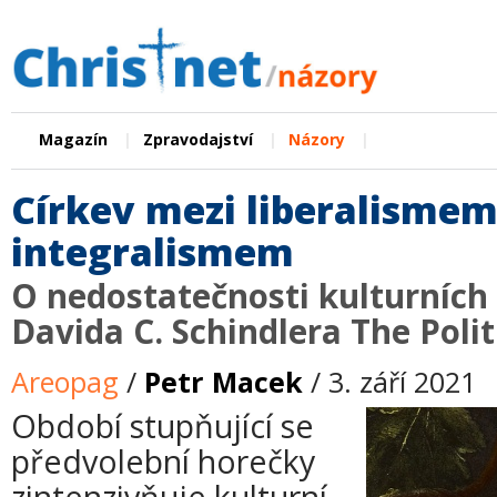
|
|
|
Magazín
Zpravodajství
Názory
Církev mezi liberalismem
integralismem
O nedostatečnosti kulturních
Davida C. Schindlera The Polit
Areopag
/
Petr Macek
/ 3. září 2021
Období stupňující se
předvolební horečky
zintenzivňuje kulturní