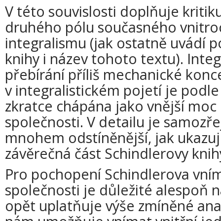
V této souvislosti doplňuje kritiku
druhého pólu současného vnitroc
integralismu (jak ostatně uvádí 
knihy i název tohoto textu). Inte
přebírání příliš mechanické konc
v integralistickém pojetí je podl
zkratce chápána jako vnější moc ř
společnosti. V detailu je samozř
mnohem odstíněnější, jak ukazuje
závěrečná část Schindlerovy knih
Pro pochopení Schindlerova vnímá
společnosti je důležité alespoň n
opět uplatňuje výše zmíněné ana