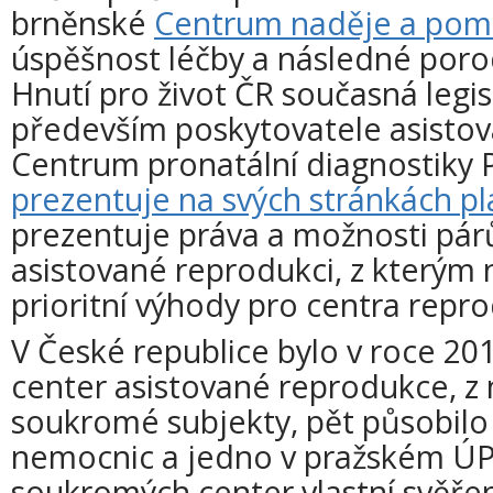
brněnské
Centrum naděje a pom
úspěšnost léčby a následné poro
Hnutí pro život ČR současná legis
především poskytovatele asisto
Centrum pronatální diagnostiky P
prezentuje na svých stránkách pla
prezentuje práva a možnosti párů
asistované reprodukci, z kterým 
prioritní výhody pro centra repro
V České republice bylo v roce 20
center asistované reprodukce, z n
soukromé subjekty, pět působilo 
nemocnic a jedno v pražském Ú
soukromých center vlastní svěře