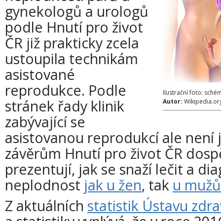
gynekologů a urologů
podle Hnutí pro život
ČR již prakticky zcela
ustoupila technikám
asistované
reprodukce. Podle
Ilustrační foto: sc
stránek řady klinik
Autor:
Wikipedia.or
zabývající se
asistovanou reprodukcí ale není 
závěrům Hnutí pro život ČR dospě
prezentují, jak se snaží lečit a di
neplodnost
jak u žen
, tak
u mužů
Z aktuálních
statistik Ústavu zdr