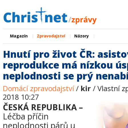
|
|
|
Magazín
Zpravodajství
Názory
Hnutí pro život ČR: asist
reprodukce má nízkou ús
neplodnosti se prý nenabí
Domácí zpravodajství
/
kir
/ Vlastní z
2018 10:27
ČESKÁ REPUBLIKA –
Léčba příčin
neplodnosti párů u