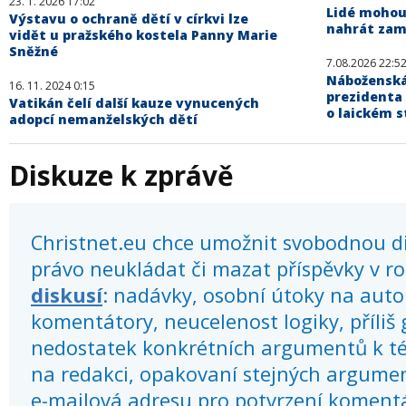
23. 1. 2026 17:02
Lidé mohou
Výstavu o ochraně dětí v církvi lze
nahrát zam
vidět u pražského kostela Panny Marie
Sněžné
7.08.2026 22:5
Náboženská
16. 11. 2024 0:15
prezidenta
Vatikán čelí další kauze vynucených
o laickém s
adopcí nemanželských dětí
Diskuze k zprávě
Christnet.eu chce umožnit svobodnou dis
právo neukládat či mazat příspěvky v r
diskusí
: nadávky, osobní útoky na autor
komentátory, neucelenost logiky, příliš
nedostatek konkrétních argumentů k té
na redakci, opakovaní stejných argume
e-mailová adresu pro potvrzení koment