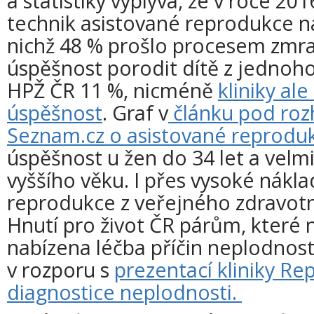
a statistiky vyplývá, že v roce 20
technik asistované reprodukce na
nichž 48 % prošlo procesem zmr
úspěšnost porodit dítě z jednoho
HPŽ ČR 11 %, nicméně
kliniky ale
úspěšnost
. Graf v
článku pod roz
Seznam.cz o asistované reproduk
úspěšnost u žen do 34 let a velmi 
vyššího věku. I přes vysoké nákl
reprodukce z veřejného zdravotn
Hnutí pro život ČR párům, které 
nabízena léčba příčin neplodnosti
v rozporu s
prezentací kliniky R
diagnostice neplodnosti.