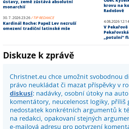
Obec Kysel
ústavy, země zůstává absolutní
krovu na ko
monarchií
Radošově
30. 7. 2026 23:26
/ TIP REDAKCE
4.08.2026 12:1
Kardinál Roche: Papež Lev nezruší
V Pekařově 
omezení tradiční latinské mše
Pekařovská
„potulní“ fl
Diskuze k zprávě
Christnet.eu chce umožnit svobodnou dis
právo neukládat či mazat příspěvky v r
diskusí
: nadávky, osobní útoky na autor
komentátory, neucelenost logiky, příliš
nedostatek konkrétních argumentů k té
na redakci, opakovaní stejných argume
e-mailová adresu pro potvrzení koment