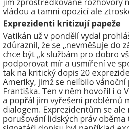
jím zprostředkované rozhovory 
vládou a tamní opozicí ale ztrosk
Exprezidenti kritizují papeže
Vatikán už v pondělí vydal prohlá
zdůraznil, že se „nevměšuje do zál
chce být „k službám pro dobro vše
podporovat mír a usmíření ve sp
tak na kritický dopis 20 exprezid
Ameriky, jimž se nelíbilo vánoční
Františka. Ten v něm hovořil i o 
a popřál jim vyřešení problémů 
dialogem. Exprezidentům se ale n
porušování lidských práv oběma 
signatáři dopisu byl například ex