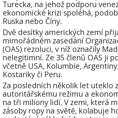
Turecka, na jehož podporu venez
ekonomické krizi spoléhá, podo
Ruska nebo Číny.
Dvě desítky amerických zemí přija
mimořádném zasedání Organizac
(OAS) rezoluci, v níž označily M
nelegitimní. Ze 35 členů OAS ji p
včetně USA, Kolumbie, Argentiny, 
Kostariky či Peru.
Za posledních několik let uteklo 
autoritářskému režimu a ekonom
na tři miliony lidí. V zemi, která
zásoby ropy na světě, kolabuje h