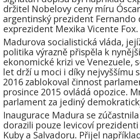
držitel Nobelovy ceny míru Óscar 
argentinský prezident Fernando d
exprezident Mexika Vicente Fox.
Madurova socialistická vláda, jej
politika výrazně přispěla k nyněj
ekonomické krizi ve Venezuele, s
let drží u moci i díky nejvyššímu
2016 zablokoval činnost parlamen
prosince 2015 ovládá opozice. M
parlament za jediný demokratick
Inaugurace Madura se zúčastnila 
dorazili pouze levicoví prezidenti
Kuby a Salvadoru. Přijel například