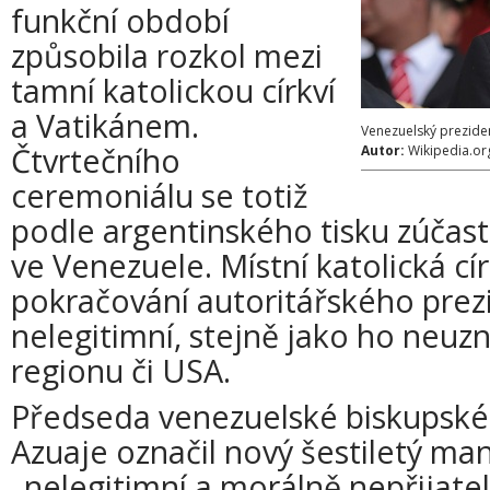
funkční období
způsobila rozkol mezi
tamní katolickou církví
a Vatikánem.
Venezuelský prezide
Čtvrtečního
Autor:
Wikipedia.or
ceremoniálu se totiž
podle argentinského tisku zúčast
ve Venezuele. Místní katolická c
pokračování autoritářského prez
nelegitimní, stejně jako ho neuz
regionu či USA.
Předseda venezuelské biskupské 
Azuaje označil nový šestiletý m
„nelegitimní a morálně nepřijate