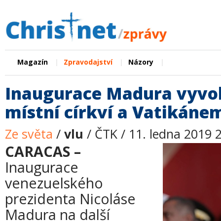
|
|
|
Magazín
Zpravodajství
Názory
Inaugurace Madura vyvol
místní církví a Vatikáne
Ze světa
/
vlu
/ ČTK / 11. ledna 2019 
CARACAS –
Inaugurace
venezuelského
prezidenta Nicoláse
Madura na další