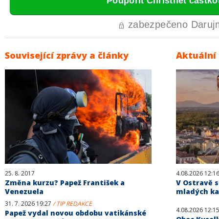
Související zprávy a články
Aktuální
25. 8. 2017
4.08.2026 12:1
Změna kurzu? Papež František a
V Ostravě s
Venezuela
mladých kat
31. 7. 2026 19:27
/ TIP REDAKCE
4.08.2026 12:1
Papež vydal novou obdobu vatikánské