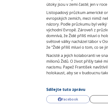
útoky jsou v zemi časté; jen v roc
Listopadový průzkum americké or
evropských zemích, mezi nimiž neb
názory. Podle průzkumu byl velký
východní Evropě. Zároveň z průzku
domnívá, že Židé příliš mluví o ho
světové války nacházel tábor v Os
že "Židé příliš mluví o tom, co se 
Nacisté a jejich kolaboranti ve sn
milionů Židů. O život přišly také 
nacismu. Papež František navštívil 
holokaust, aby se v budoucnu tak
Sdílejte tuto zprávu
Facebook