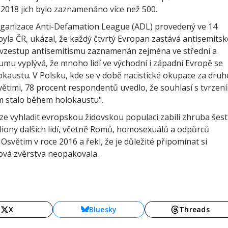
e 2018 jich bylo zaznamenáno více než 500.
ganizace Anti-Defamation League (ADL) provedený ve 14
yla ČR, ukázal, že každý čtvrtý Evropan zastává antisemitsk
 vzestup antisemitismu zaznamenán zejména ve střední a
mu vyplývá, že mnoho lidí ve východní i západní Evropě se
lokaustu. V Polsku, kde se v době nacistické okupace za druh
větimi, 78 procent respondentů uvedlo, že souhlasí s tvrzen
jim stalo během holokaustu".
aze vyhladit evropskou židovskou populaci zabili zhruba šest
miliony dalších lidí, včetně Romů, homosexuálů a odpůrců
Osvětim v roce 2016 a řekl, že je důležité připomínat si
ová zvěrstva neopakovala.
X
Bluesky
Threads