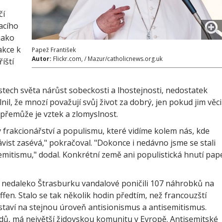
čí
acího
jako
akce k
Papež František
Autor:
Flickr.com, / Mazur/catholicnews.org.uk
íští
stech světa nárůst sobeckosti a lhostejnosti, nedostatek
nil, že mnozí považují svůj život za dobrý, jen pokud jim věci
 přemůže je vztek a zlomyslnost.
 frakcionářství a populismu, které vidíme kolem nás, kde
návist zasévá," pokračoval. "Dokonce i nedávno jsme se stali
mitismu," dodal. Konkrétní země ani populistická hnutí pap
e nedaleko Štrasburku vandalové poničili 107 náhrobků na
fen. Stalo se tak několik hodin předtím, než francouzští
á staví na stejnou úroveň antisionismus a antisemitismus.
Židů, má největší židovskou komunitu v Evropě. Antisemitské