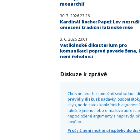
monarchií
30. 7. 2026 23:26
Kardinál Roche: Papež Lev nezruší
omezení tradiční latinské mše
3. 6. 2026 23:01
Vatikánské dikasterium pro
komunikaci poprvé povede žena, 
není řeholnicí
Diskuze k zprávě
Christnet.eu chce umožnit svobodnou dis
pravidly diskusí
: nadávky, osobní útoky
chyb, nedostatek konkrétních argumentů
falešné jméno nebo e-mailová adresu pr
nepodložené argumenty a nepravdy, příliš
nového.
Proč již není možné příspěvky do di