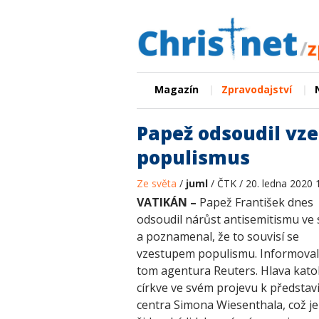
|
|
Magazín
Zpravodajství
Papež odsoudil vze
populismus
Ze světa
/
juml
/ ČTK / 20. ledna 2020 
VATIKÁN –
Papež František dnes
odsoudil nárůst antisemitismu ve 
a poznamenal, že to souvisí se
vzestupem populismu. Informoval
tom agentura Reuters. Hlava katol
církve ve svém projevu k představ
centra Simona Wiesenthala, což je