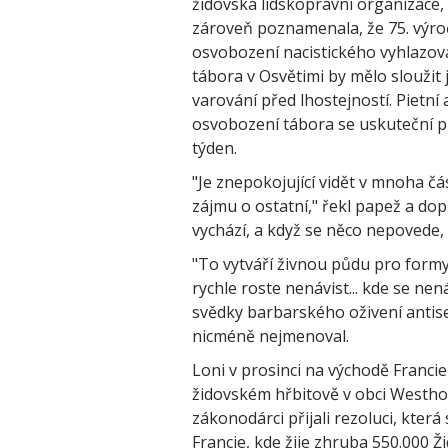
židovská lidskoprávní organizace,
zároveň poznamenala, že 75. výro
osvobození nacistického vyhlazov
tábora v Osvětimi by mělo sloužit 
varování před lhostejností. Pietní 
osvobození tábora se uskuteční př
týden.
"Je znepokojující vidět v mnoha čá
zájmu o ostatní," řekl papež a dopl
vychází, a když se něco nepovede,
"To vytváří živnou půdu pro formy
rychle roste nenávist... kde se ne
svědky barbarského oživení antise
nicméně nejmenoval.
Loni v prosinci na východě Franci
židovském hřbitově v obci Westhof
zákonodárci přijali rezoluci, kter
Francie, kde žije zhruba 550.000 