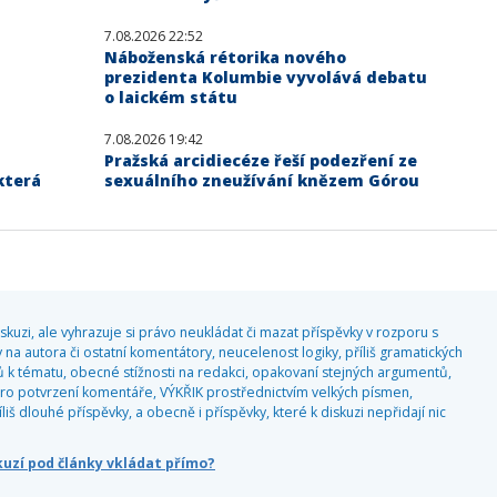
7.08.2026 22:52
Náboženská rétorika nového
prezidenta Kolumbie vyvolává debatu
o laickém státu
7.08.2026 19:42
Pražská arcidiecéze řeší podezření ze
která
sexuálního zneužívání knězem Górou
kuzi, ale vyhrazuje si právo neukládat či mazat příspěvky v rozporu s
 na autora či ostatní komentátory, neucelenost logiky, příliš gramatických
 k tématu, obecné stížnosti na redakci, opakovaní stejných argumentů,
o potvrzení komentáře, VÝKŘIK prostřednictvím velkých písmen,
 dlouhé příspěvky, a obecně i příspěvky, které k diskuzi nepřidají nic
skuzí pod články vkládat přímo?