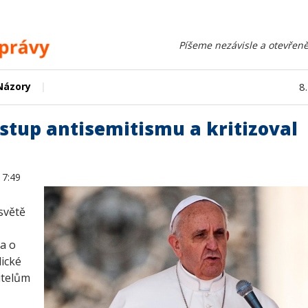
Píšeme nezávisle a otevřeně
|
Názory
8
stup antisemitismu a kritizoval
17:49
světě
a o
ické
itelům