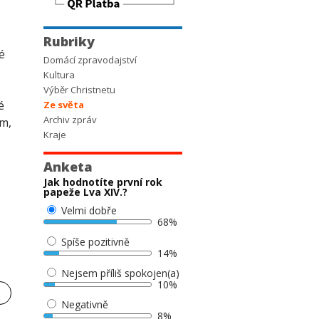
Rubriky
é
Domácí zpravodajství
Kultura
Výběr Christnetu
é
Ze světa
Archiv zpráv
ím,
Kraje
Anketa
Jak hodnotíte první rok
papeže Lva XIV.?
Velmi dobře
68%
Spíše pozitivně
14%
Nejsem příliš spokojen(a)
10%
Negativně
8%