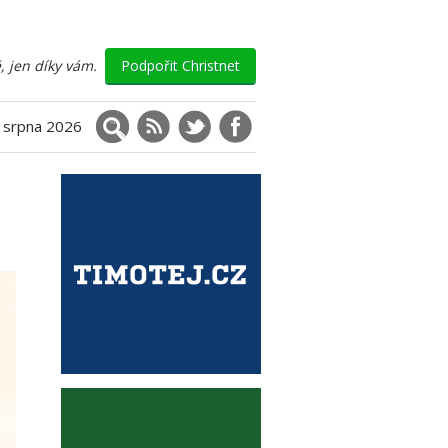
, jen díky vám.
Podpořit Christnet
Vyhledávání
RSS
X (Twitter)
Facebook
. srpna 2026