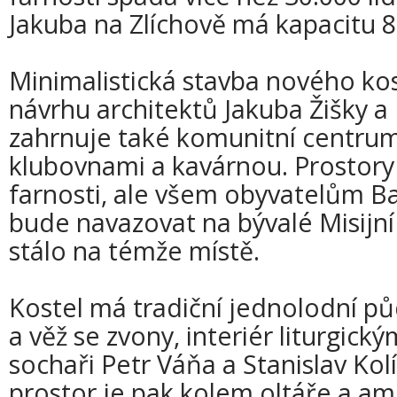
Jakuba na Zlíchově má kapacitu 8
Minimalistická stavba nového kos
návrhu architektů Jakuba Žišky a
zahrnuje také komunitní centrum
klubovnami a kavárnou. Prostory 
farnosti, ale všem obyvatelům B
bude navazovat na bývalé Misijní
stálo na témže místě.
Kostel má tradiční jednolodní pů
a věž se zvony, interiér liturgický
sochaři Petr Váňa a Stanislav Kolí
prostor je pak kolem oltáře a 