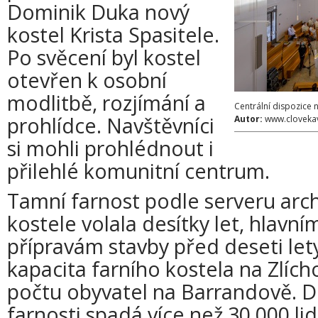
Dominik Duka nový
kostel Krista Spasitele.
Po svěcení byl kostel
otevřen k osobní
modlitbě, rozjímání a
Centrální dispozice 
prohlídce. Navštěvníci
Autor:
www.clovekav
si mohli prohlédnout i
přilehlé komunitní centrum.
Tamní farnost podle serveru ar
kostele volala desítky let, hlav
přípravám stavby před deseti lety
kapacita farního kostela na Zlích
počtu obyvatel na Barrandově. D
farnosti spadá více než 30.000 lidí,