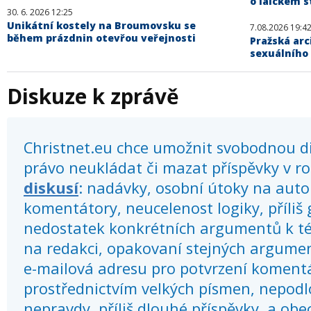
o laickém s
30. 6. 2026 12:25
Unikátní kostely na Broumovsku se
7.08.2026 19:4
během prázdnin otevřou veřejnosti
Pražská arc
sexuálního
Diskuze k zprávě
Christnet.eu chce umožnit svobodnou dis
právo neukládat či mazat příspěvky v r
diskusí
: nadávky, osobní útoky na autor
komentátory, neucelenost logiky, příliš
nedostatek konkrétních argumentů k té
na redakci, opakovaní stejných argume
e-mailová adresu pro potvrzení koment
prostřednictvím velkých písmen, nepod
nepravdy, příliš dlouhé příspěvky, a obec