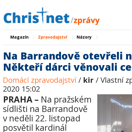
|
|
|
Magazín
Zpravodajství
Názory
Na Barrandově otevřeli n
Někteří dárci věnovali ce
Domácí zpravodajství
/
kir
/ Vlastní z
2020 15:02
PRAHA –
Na pražském
sídlišti na Barrandově
v neděli 22. listopad
posvětil kardinál