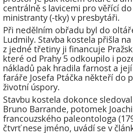
centrálně s lavicemi pro věřící do 
ministranty (-tky) v presbytáři.
Při nedělním obřadu byl do oltář
Ludmily. Stavba kostela přišla na
z jedné třetiny ji financuje Pražsk
které od Prahy 5 odkoupilo i po
nákladů pak hradila farnost a její
faráře Josefa Ptáčka někteří do pr
životní úspory.
Stavbu kostela dokonce sledoval z
Bruno Barrande, potomek Joach
francouzského paleontologa (17
čtvrť nese jméno, uvádí se v člán