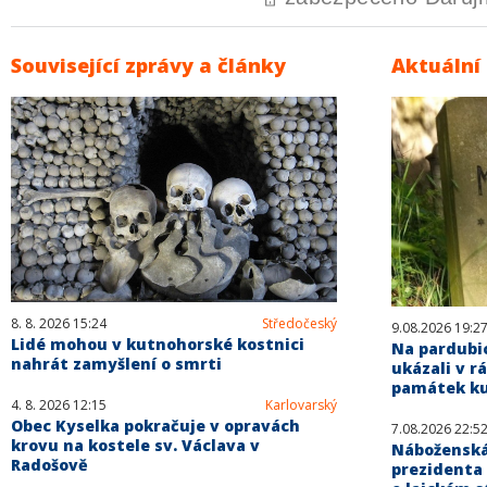
Související zprávy a články
Aktuální
8. 8. 2026 15:24
Středočeský
9.08.2026 19:2
Lidé mohou v kutnohorské kostnici
Na pardubi
nahrát zamyšlení o smrti
ukázali v r
památek ku
4. 8. 2026 12:15
Karlovarský
Obec Kyselka pokračuje v opravách
7.08.2026 22:5
krovu na kostele sv. Václava v
Náboženská
Radošově
prezidenta