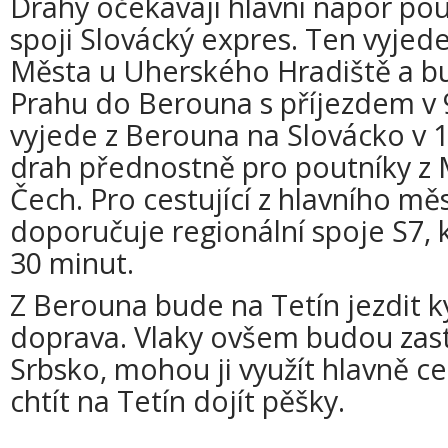
Dráhy očekávají hlavní nápor po
spoji Slovácký expres. Ten vyjed
Města u Uherského Hradiště a b
Prahu do Berouna s příjezdem v 9
vyjede z Berouna na Slovácko v 15
drah přednostně pro poutníky z
Čech. Pro cestující z hlavního mě
doporučuje regionální spoje S7, k
30 minut.
Z Berouna bude na Tetín jezdit 
doprava. Vlaky ovšem budou zast
Srbsko, mohou ji využít hlavně ce
chtít na Tetín dojít pěšky.