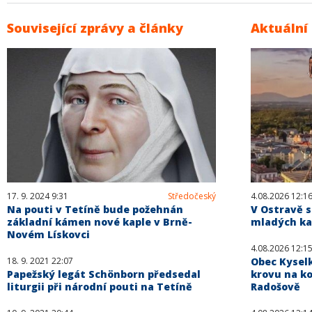
Související zprávy a články
Aktuální
17. 9. 2024 9:31
Středočeský
4.08.2026 12:1
Na pouti v Tetíně bude požehnán
V Ostravě s
základní kámen nové kaple v Brně-
mladých kat
Novém Lískovci
4.08.2026 12:1
18. 9. 2021 22:07
Obec Kysel
Papežský legát Schönborn předsedal
krovu na ko
liturgii při národní pouti na Tetíně
Radošově