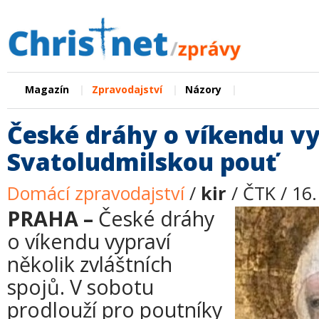
|
|
|
Magazín
Zpravodajství
Názory
České dráhy o víkendu vy
Svatoludmilskou pouť
Domácí zpravodajství
/
kir
/ ČTK / 16.
PRAHA –
České dráhy
o víkendu vypraví
několik zvláštních
spojů. V sobotu
prodlouží pro poutníky