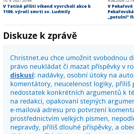
10. 9. 2021 20:44
4.08.2026 12:1
V Tetíně příští víkend vyvrcholí akce k
V Pekařově 
1100. výročí smrti sv. Ludmily
Pekařovská
„potulní“ fl
Diskuze k zprávě
Christnet.eu chce umožnit svobodnou dis
právo neukládat či mazat příspěvky v r
diskusí
: nadávky, osobní útoky na autor
komentátory, neucelenost logiky, příliš
nedostatek konkrétních argumentů k té
na redakci, opakovaní stejných argume
e-mailová adresu pro potvrzení koment
prostřednictvím velkých písmen, nepod
nepravdy, příliš dlouhé příspěvky, a obec