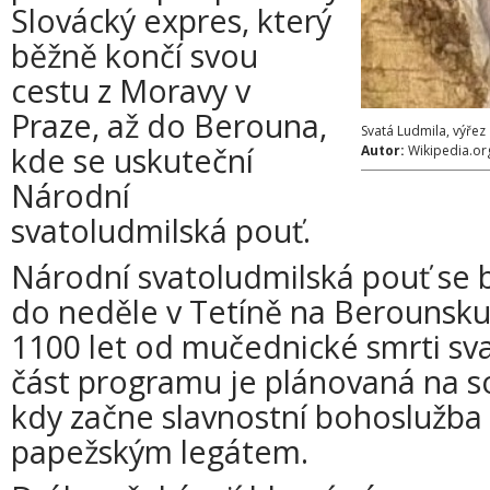
Slovácký expres, který
běžně končí svou
cestu z Moravy v
Praze, až do Berouna,
Svatá Ludmila, výřez
kde se uskuteční
Autor:
Wikipedia.or
Národní
svatoludmilská pouť.
Národní svatoludmilská pouť se 
do neděle v Tetíně na Berounsku
1100 let od mučednické smrti sva
část programu je plánovaná na s
kdy začne slavnostní bohoslužba
papežským legátem.