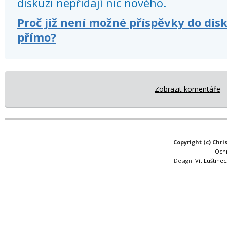
diskuzi nepřidají nic nového.
Proč již není možné příspěvky do dis
přímo?
Zobrazit komentáře
Copyright (c) Chri
Och
Design:
Vít Luštinec