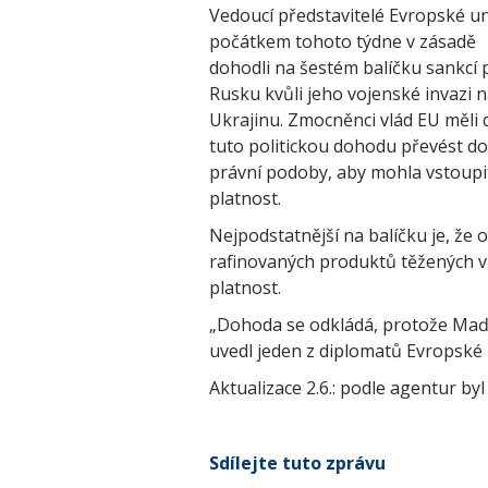
Vedoucí představitelé Evropské un
počátkem tohoto týdne v zásadě
dohodli na šestém balíčku sankcí 
Rusku kvůli jeho vojenské invazi 
Ukrajinu. Zmocněnci vlád EU měli 
tuto politickou dohodu převést do
právní podoby, aby mohla vstoupi
platnost.
Nejpodstatnější na balíčku je, ž
rafinovaných produktů těžených v 
platnost.
„Dohoda se odkládá, protože Maďar
uvedl jeden z diplomatů Evropské un
Aktualizace 2.6.: podle agentur b
Sdílejte tuto zprávu