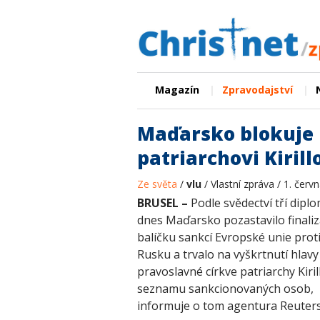
|
|
Magazín
Zpravodajství
Maďarsko blokuje b
patriarchovi Kirill
Ze světa
/
vlu
/ Vlastní zpráva / 1. červ
BRUSEL –
Podle svědectví tří dipl
dnes Maďarsko pozastavilo finaliz
balíčku sankcí Evropské unie prot
Rusku a trvalo na vyškrtnutí hlavy
pravoslavné církve patriarchy Kiril
seznamu sankcionovaných osob,
informuje o tom agentura Reuters