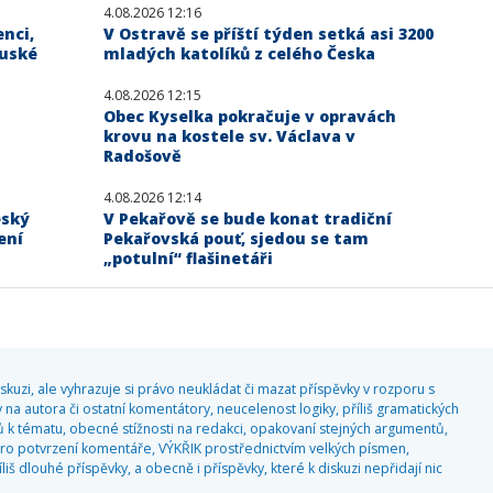
4.08.2026 12:16
enci,
V Ostravě se příští týden setká asi 3200
ruské
mladých katolíků z celého Česka
4.08.2026 12:15
Obec Kyselka pokračuje v opravách
krovu na kostele sv. Václava v
Radošově
4.08.2026 12:14
eský
V Pekařově se bude konat tradiční
ení
Pekařovská pouť, sjedou se tam
„potulní“ flašinetáři
kuzi, ale vyhrazuje si právo neukládat či mazat příspěvky v rozporu s
 na autora či ostatní komentátory, neucelenost logiky, příliš gramatických
 k tématu, obecné stížnosti na redakci, opakovaní stejných argumentů,
o potvrzení komentáře, VÝKŘIK prostřednictvím velkých písmen,
 dlouhé příspěvky, a obecně i příspěvky, které k diskuzi nepřidají nic