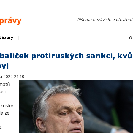
Píšeme nezávisle a otevřeně
|
Názory
6
alíček protiruských sankcí, kvů
ovi
na 2022 21:10
omatů
aci
i
 ruské
la ze
.