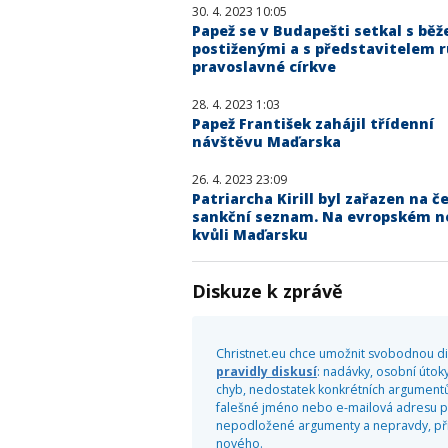
30. 4. 2023 10:05
Papež se v Budapešti setkal s běž
postiženými a s představitelem 
pravoslavné církve
28. 4. 2023 1:03
Papež František zahájil třídenní
návštěvu Maďarska
26. 4. 2023 23:09
Patriarcha Kirill byl zařazen na č
sankční seznam. Na evropském n
kvůli Maďarsku
Diskuze k zprávě
Christnet.eu chce umožnit svobodnou dis
pravidly diskusí
: nadávky, osobní útoky
chyb, nedostatek konkrétních argumentů
falešné jméno nebo e-mailová adresu pr
nepodložené argumenty a nepravdy, příliš
nového.