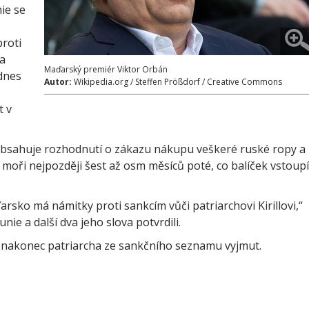
ie se
proti
na
Maďarský premiér Viktor Orbán
dnes
Autor:
Wikipedia.org / Steffen Prößdorf / Creative Commons
t v
e obsahuje rozhodnutí o zákazu nákupu veškeré ruské ropy a
moři nejpozději šest až osm měsíců poté, co balíček vstoupí
sko má námitky proti sankcím vůči patriarchovi Kirillovi,“
ie a další dva jeho slova potvrdili.
yl nakonec patriarcha ze sankčního seznamu vyjmut.