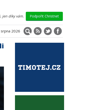
, jen díky vám.
Podpořit Christnet
Vyhledávání
RSS
X (Twitter)
Facebook
. srpna 2026
li