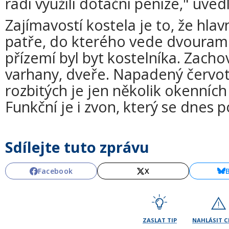
rádi využili dotační peníze," uve
Zajímavostí kostela je to, že hlav
patře, do kterého vede dvouram
přízemí byl byt kostelníka. Zacho
varhany, dveře. Napadený červo
rozbitých je jen několik okenních 
Funkční je i zvon, který se dnes p
Sdílejte tuto zprávu
Facebook
X
ZASLAT TIP
NAHLÁSIT 