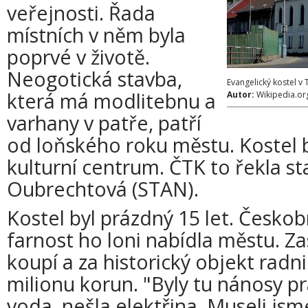
veřejnosti. Řada
místních v něm byla
poprvé v životě.
Neogotická stavba,
Evangelický kostel v 
která má modlitebnu a
Autor:
Wikipedia.or
varhany v patře, patří
od loňského roku městu. Kostel b
kulturní centrum. ČTK to řekla st
Oubrechtová (STAN).
Kostel byl prázdný 15 let. Česko
farnost ho loni nabídla městu. Zas
koupí a za historický objekt radni
milionu korun. "Byly tu nánosy p
voda, nešla elektřina. Museli js