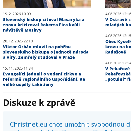
19. 2. 2026 10:09
4.08.2026 12:1
Slovenský biskup citoval Masaryka a
V Ostravě s
znovu kritizoval Roberta Fica kvůli
mladých kat
návštěvě Moskvy
4.08.2026 12:1
20. 12. 2025 22:10
Obec Kysel
Viktor Orbán mluvil na pohřbu
krovu na ko
slovenského biskupa o jednotě národa
Radošově
a víry. Zemřelý studoval v Praze
4.08.2026 12:1
15. 11. 2025 11:34
V Pekařově 
Evangelíci jednali o vedení církve a
Pekařovská
reformě regionálního uspořádání. Ve
„potulní“ fl
volbě uspěly také ženy
Diskuze k zprávě
Christnet.eu chce umožnit svobodnou dis