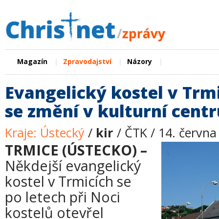
|
|
|
Magazín
Zpravodajství
Názory
Evangelický kostel v Trm
se změní v kulturní cent
Kraje: Ústecký
/
kir
/ ČTK / 14. června
TRMICE (ÚSTECKO) –
Někdejší evangelický
kostel v Trmicích se
po letech při Noci
kostelů otevřel