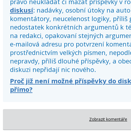
právo neukládat či mazat příspěvky v r
diskusí
: nadávky, osobní útoky na autor
komentátory, neucelenost logiky, příliš
nedostatek konkrétních argumentů k té
na redakci, opakovaní stejných argume
e-mailová adresu pro potvrzení koment
prostřednictvím velkých písmen, nepod
nepravdy, příliš dlouhé příspěvky, a obec
diskuzi nepřidají nic nového.
Proč již není možné příspěvky do dis
přímo?
Zobrazit komentáře