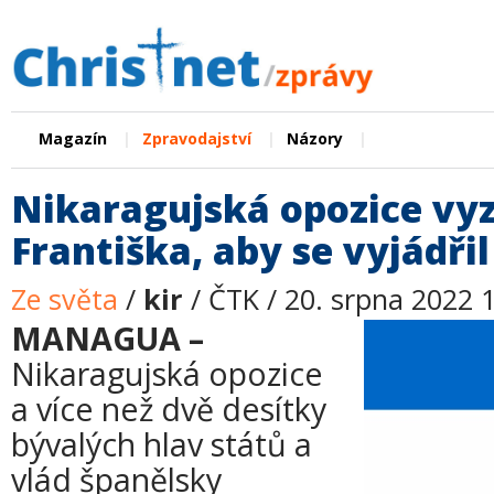
|
|
|
Magazín
Zpravodajství
Názory
Nikaragujská opozice vy
Františka, aby se vyjádřil
Ze světa
/
kir
/ ČTK / 20. srpna 2022 
MANAGUA –
Nikaragujská opozice
a více než dvě desítky
bývalých hlav států a
vlád španělsky