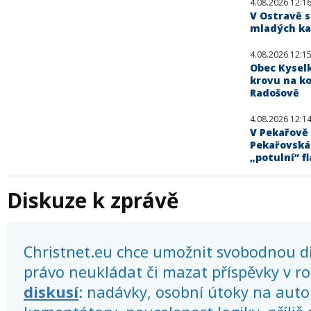
4.08.2026 12:1
V Ostravě s
mladých kat
4.08.2026 12:1
Obec Kysel
krovu na ko
Radošově
4.08.2026 12:1
V Pekařově 
Pekařovská
„potulní“ fl
Diskuze k zprávě
Christnet.eu chce umožnit svobodnou dis
právo neukládat či mazat příspěvky v r
diskusí
: nadávky, osobní útoky na autor