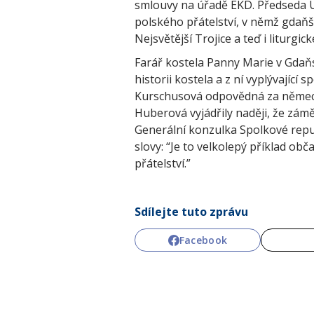
smlouvy na úřadě EKD. Předseda 
polského přátelství, v němž gdaňští
Nejsvětější Trojice a teď i liturgick
Farář kostela Panny Marie v Gdaň
historii kostela a z ní vyplývají
Kurschusová odpovědná za německ
Huberová vyjádřily naději, že záměr
Generální konzulka Spolkové rep
slovy: “Je to velkolepý příklad ob
přátelství.”
Sdílejte tuto zprávu
Facebook