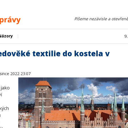
Píšeme nezávisle a otevřeně
|
Názory
9
dověké textilie do kostela v
osince 2022 23:07
 jako
í
kých
u
e