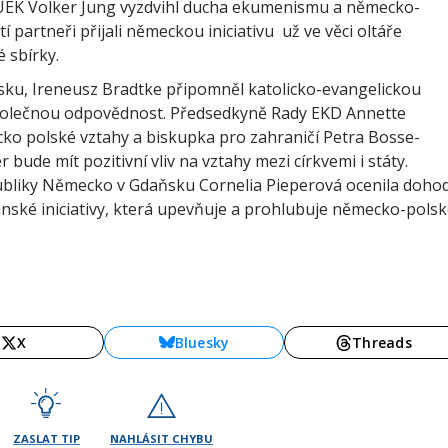
UEK Volker Jung vyzdvihl ducha ekumenismu a německo-
 partneři přijali německou iniciativu už ve věci oltáře
é sbírky.
sku, Ireneusz Bradtke připomněl katolicko-evangelickou
cí společnou odpovědnost. Předsedkyně Rady EKD Annette
o polské vztahy a biskupka pro zahraničí Petra Bosse-
 bude mít pozitivní vliv na vztahy mezi církvemi i státy.
ubliky Německo v Gdaňsku Cornelia Pieperová ocenila doho
čanské iniciativy, která upevňuje a prohlubuje německo-pols
X
Bluesky
Threads
ZASLAT TIP
NAHLÁSIT CHYBU