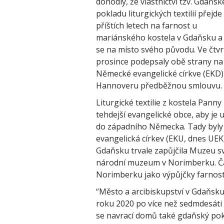
dohodly, že vlastnictví tzv. Gdaňs
pokladu liturgických textilií přejde
příštích letech na farnost u
mariánského kostela v Gdaňsku a 
se na místo svého původu. Ve čtvr
prosince podepsaly obě strany na
Německé evangelické církve (EKD)
Hannoveru předběžnou smlouvu.
Liturgické textilie z kostela Pann
tehdejší evangelické obce, aby je u
do západního Německa. Tady byly 
evangelická církev (EKU, dnes UEK
Gdaňsku trvale zapůjčila Muzeu s
národní muzeum v Norimberku. Čá
Norimberku jako výpůjčky farnos
“Město a arcibiskupství v Gdaňsku v
roku 2020 po více než sedmdesáti 
se navrací domů také gdaňský pok