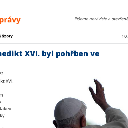
Píšeme nezávisle a otevřeně
|
Názory
10
edikt XVI. byl pohřben ve
22
kt XVI.
ém
o
 Rakev
ky