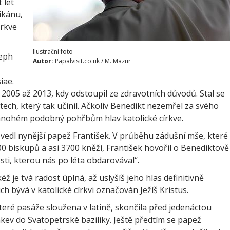
 let
tikánu,
írkve
Ilustrační foto
eph
Autor:
Papalvisit.co.uk / M. Mazur
iae.
ch 2005 až 2013, kdy odstoupil ze zdravotních důvodů. Stal se
ch, který tak učinil. Ačkoliv Benedikt nezemřel za svého
 mnohém podobný pohřbům hlav katolické církve.
edl nynější papež František. V průběhu zádušní mše, které
00 biskupů a asi 3700 kněží, František hovořil o Benediktově
ti, kterou nás po léta obdarovával“.
éž je tvá radost úplná, až uslyšíš jeho hlas definitivně
ich bývá v katolické církvi označován Ježíš Kristus.
teré pasáže sloužena v latině, skončila před jedenáctou
ev do Svatopetrské baziliky. Ještě předtím se papež