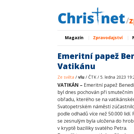
|
|
Magazín
Zpravodajství
Emeritní papež Ben
Vatikánu
Ze světa
/
vlu
/ ČTK / 5. ledna 2023 19:
VATIKÁN –
Emeritní papež Benedi
byl dnes pochován při smutečním
obřadu, kterého se na vatikánsk
Svatopetrském náměstí zúčastnil
podle odhadů více než 50.000 lidí.
se zesnulým byla uložena do hrob
v kryptě baziliky svatého Petra.