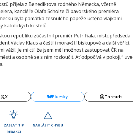
ostů přijela z Benediktova rodného Německa, včetně
eiera, kancléře Olafa Scholze či bavorského premiéra
ecku byla památka zesnulého papeže uctěna vlajkami
y katolických kostelů.
kou republiku zúčastnil premiér Petr Fiala, místopředseda
ent Václav Klaus a čeští i moravští biskupové a další věřící.
mi vážil. Je mi ctí, že jsem měl možnost zastupovat ČR na
stí a osobně se s ním rozloučit. Ať odpočívá v pokoji,“ uve
a.
X
Bluesky
Threads
ZASLAT TIP
NAHLÁSIT CHYBU
REDAKCI