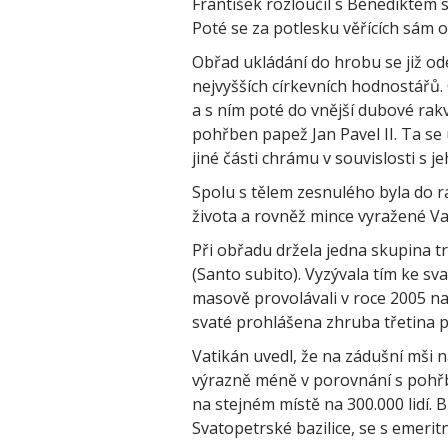
František rozloučil s Benediktem s
Poté se za potlesku věřících sám 
Obřad ukládání do hrobu se již od
nejvyšších církevních hodnostářů
a s ním poté do vnější dubové rak
pohřben papež Jan Pavel II. Ta se
jiné části chrámu v souvislosti s 
Spolu s tělem zesnulého byla do r
života a rovněž mince vyražené Va
Při obřadu držela jedna skupina t
(Santo subito). Vyzývala tím ke sv
masově provolávali v roce 2005 na p
svaté prohlášena zhruba třetina pa
Vatikán uvedl, že na zádušní mši n
výrazně méně v porovnání s pohřbe
na stejném místě na 300.000 lidí. 
Svatopetrské bazilice, se s emerit