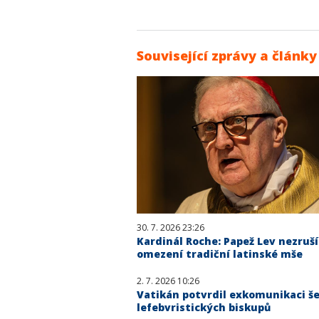
Související zprávy a články
30. 7. 2026 23:26
Kardinál Roche: Papež Lev nezruší
omezení tradiční latinské mše
2. 7. 2026 10:26
Vatikán potvrdil exkomunikaci še
lefebvristických biskupů