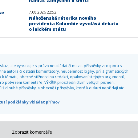
nahrát zamyšlení o smrti
se
7.08.2026 22:52
Náboženská rétorika nového
prezidenta Kolumbie vyvolává debatu
o laickém státu
kuzi, ale vyhrazuje si právo neukládat či mazat příspěvky v rozporu s
 na autora či ostatní komentátory, neucelenost logiky, příliš gramatických
 k tématu, obecné stížnosti na redakci, opakovaní stejných argumentů,
o potvrzení komentáře, VÝKŘIK prostřednictvím velkých písmen,
 dlouhé příspěvky, a obecně i příspěvky, které k diskuzi nepřidají nic
skuzí pod články vkládat přímo?
Zobrazit komentáře