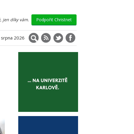
, jen díky vám.
Podpořit Christnet
Vyhledávání
RSS
X (Twitter)
Facebook
. srpna 2026