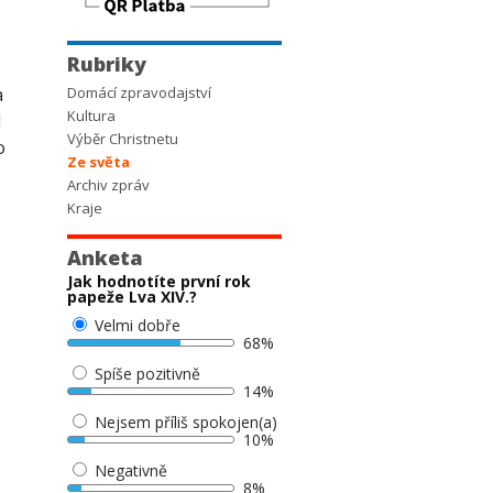
Rubriky
a
Domácí zpravodajství
Kultura
l
Výběr Christnetu
o
Ze světa
Archiv zpráv
Kraje
Anketa
Jak hodnotíte první rok
papeže Lva XIV.?
Velmi dobře
68%
Spíše pozitivně
14%
Nejsem příliš spokojen(a)
10%
Negativně
8%