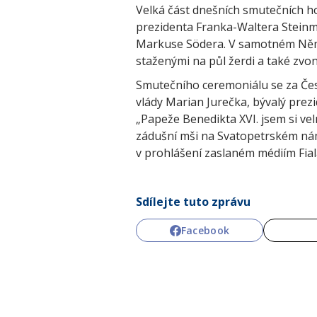
Velká část dnešních smutečních h
prezidenta Franka-Waltera Steinm
Markuse Södera. V samotném Něm
staženými na půl žerdi a také zvon
Smutečního ceremoniálu se za Čes
vlády Marian Jurečka, bývalý prezid
„Papeže Benedikta XVI. jsem si vel
zádušní mši na Svatopetrském námě
v prohlášení zaslaném médiím Fial
Sdílejte tuto zprávu
Facebook