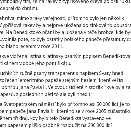
ymbolicky tím, že na rakev z cypřišového dřeva položil ruku.
odebral do chrámu.
ehrával mimo zraky veřejnosti, přítomno bylo jen několik
. Cypřišová rakev byla nejprve uložena do zinkového pouzdr
ve. Na Benediktovo přání byla uložena v téže hrobce, kde by
 uvolnila poté, co byly ostatky polského papeže přesunuty d
jeho blahořečením v roce 2011.
akve vložena listina s latinsky psaným popisem Benediktova
tikánem v době jeho pontifikátu.
ruchlících ručně psaný transparent s nápisem Svatý hned
atořečení emeritního papeže stejným heslem, které věřící
ohřbu Jana Pavla II. Ve dvoutisícileté historii církve byla za
pežů, z posledních pěti to ale byli hned tři.
a Svatopetrském náměstí bylo přítomno asi 50.000 lidí. Je to
m papeže Jana Pavla II., kterého se v roce 2005 zúčastnilo
Během tří dnů, kdy bylo tělo Benedikta vystaveno ve
ním papežem přišlo osobně rozloučit na 200.000 lidí.