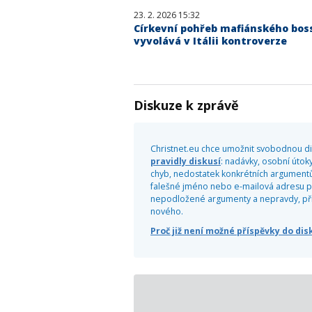
23. 2. 2026 15:32
Církevní pohřeb mafiánského bos
vyvolává v Itálii kontroverze
Diskuze k zprávě
Christnet.eu chce umožnit svobodnou dis
pravidly diskusí
: nadávky, osobní útoky
chyb, nedostatek konkrétních argumentů
falešné jméno nebo e-mailová adresu pr
nepodložené argumenty a nepravdy, příliš
nového.
Proč již není možné příspěvky do di