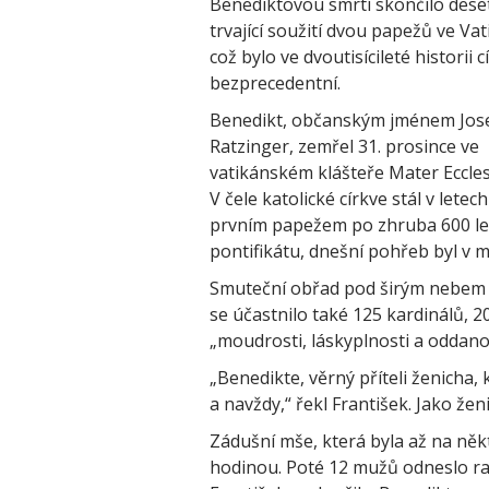
Benediktovou smrtí skončilo deset
trvající soužití dvou papežů ve Va
což bylo ve dvoutisícileté historii c
bezprecedentní.
Benedikt, občanským jménem Jos
Ratzinger, zemřel 31. prosince ve
vatikánském klášteře Mater Eccles
V čele katolické církve stál v lete
prvním papežem po zhruba 600 lete
pontifikátu, dnešní pohřeb byl v
Smuteční obřad pod širým nebem v
se účastnilo také 125 kardinálů, 2
„moudrosti, láskyplnosti a oddanos
„Benedikte, věrný příteli ženicha, k
a navždy,“ řekl František. Jako žen
Zádušní mše, která byla až na něk
hodinou. Poté 12 mužů odneslo rak