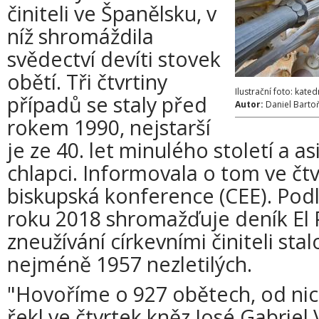
činiteli ve Španělsku, v
níž shromáždila
svědectví devíti stovek
obětí. Tři čtvrtiny
Ilustrační foto: kate
případů se staly před
Autor:
Daniel Barto
rokem 1990, nejstarší
je ze 40. let minulého století a as
chlapci. Informovala o tom ve čt
biskupská konference (CEE). Pod
roku 2018 shromažďuje deník El P
zneužívání církevními činiteli sta
nejméně 1957 nezletilých.
"Hovoříme o 927 obětech, od ni
řekl ve čtvrtek kněz José Gabriel