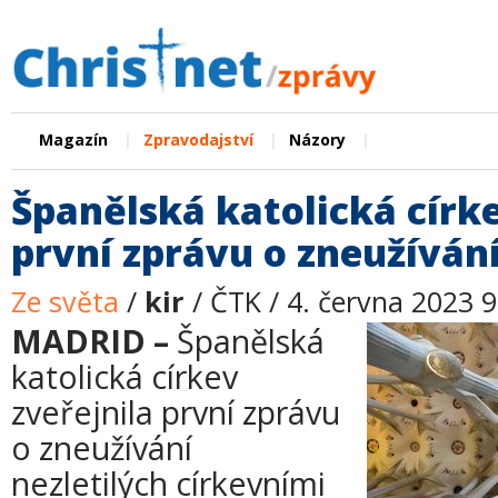
|
|
|
Magazín
Zpravodajství
Názory
Španělská katolická círke
první zprávu o zneužívání
Ze světa
/
kir
/ ČTK / 4. června 2023 9
MADRID –
Španělská
katolická církev
zveřejnila první zprávu
o zneužívání
nezletilých církevními