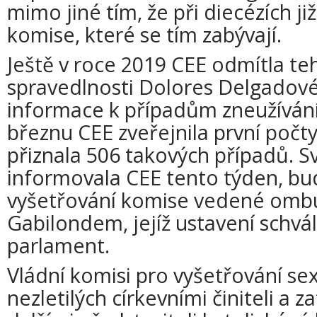
mimo jiné tím, že při diecézích již
komise, které se tím zabývají.
Ještě v roce 2019 CEE odmítla teh
spravedlnosti Dolores Delgadov
informace k případům zneužívání v
březnu CEE zveřejnila první počty
přiznala 506 takových případů. Sv
informovala CEE tento týden, b
vyšetřování komise vedené o
Gabilondem, jejíž ustavení schváli
parlament.
Vládní komisi pro vyšetřování se
nezletilých církevními činiteli a z