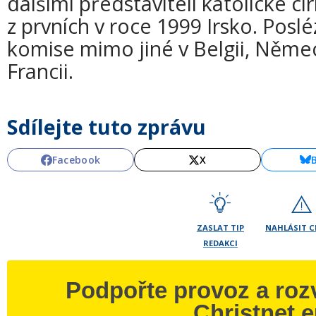
dalšími představiteli katolické cí
z prvních v roce 1999 Irsko. Posl
komise mimo jiné v Belgii, Německ
Francii.
Sdílejte tuto zprávu
Facebook
X
ZASLAT TIP
NAHLÁSIT 
REDAKCI