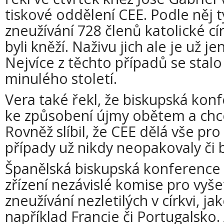
tiskové oddělení CEE. Podle něj t
zneužívání 728 členů katolické cír
byli kněží. Naživu jich ale je už je
Nejvíce z těchto případů se stalo 
minulého století.
Vera také řekl, že biskupská kon
ke způsobení újmy obětem a ch
Rovněž slíbil, že CEE dělá vše pro
případy už nikdy neopakovaly či 
Španělská biskupská konference
zřízení nezávislé komise pro vyš
zneužívání nezletilých v církvi, ja
například Francie či Portugalsko