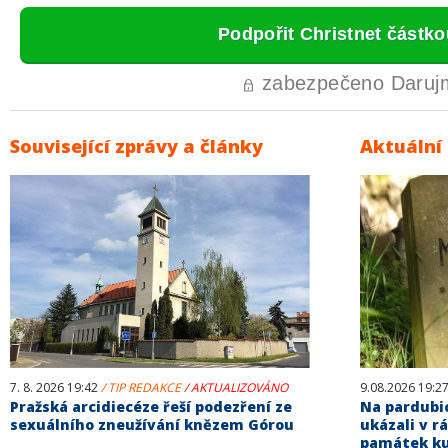
Související zprávy a články
Aktuální
7. 8. 2026 19:42
/ TIP REDAKCE
/ AKTUALIZOVÁNO
9.08.2026 19:2
Pražská arcidiecéze řeší podezření ze
Na pardubi
sexuálního zneužívání knězem Górou
ukázali v r
památek ku