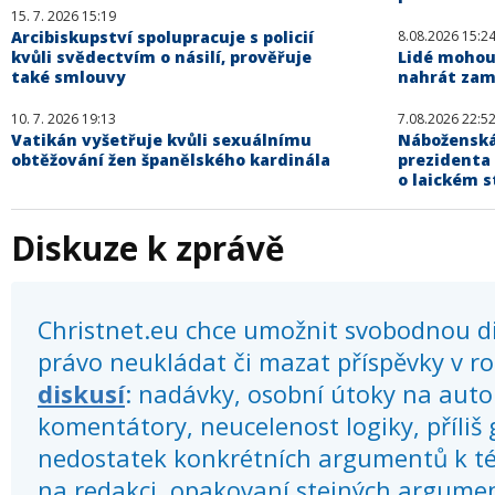
15. 7. 2026 15:19
Arcibiskupství spolupracuje s policií
8.08.2026 15:2
kvůli svědectvím o násilí, prověřuje
Lidé mohou
také smlouvy
nahrát zam
10. 7. 2026 19:13
7.08.2026 22:5
Vatikán vyšetřuje kvůli sexuálnímu
Náboženská
obtěžování žen španělského kardinála
prezidenta
o laickém s
Diskuze k zprávě
Christnet.eu chce umožnit svobodnou dis
právo neukládat či mazat příspěvky v r
diskusí
: nadávky, osobní útoky na autor
komentátory, neucelenost logiky, příliš
nedostatek konkrétních argumentů k té
na redakci, opakovaní stejných argume