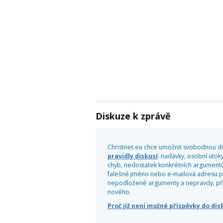
Diskuze k zprávě
Christnet.eu chce umožnit svobodnou dis
pravidly diskusí
: nadávky, osobní útoky
chyb, nedostatek konkrétních argumentů
falešné jméno nebo e-mailová adresu pr
nepodložené argumenty a nepravdy, příliš
nového.
Proč již není možné příspěvky do di