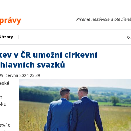
Píšeme nezávisle a otevřeně
|
Názory
6
kev v ČR umožní církevní
ohlavních svazků
29. června 2024 23:39
České
ch
oku
tví s