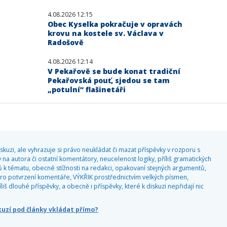
4.08.2026 12:15
Obec Kyselka pokračuje v opravách
krovu na kostele sv. Václava v
Radošově
4.08.2026 12:14
V Pekařově se bude konat tradiční
Pekařovská pouť, sjedou se tam
„potulní“ flašinetáři
kuzi, ale vyhrazuje si právo neukládat či mazat příspěvky v rozporu s
 na autora či ostatní komentátory, neucelenost logiky, příliš gramatických
 k tématu, obecné stížnosti na redakci, opakovaní stejných argumentů,
o potvrzení komentáře, VÝKŘIK prostřednictvím velkých písmen,
 dlouhé příspěvky, a obecně i příspěvky, které k diskuzi nepřidají nic
skuzí pod články vkládat přímo?