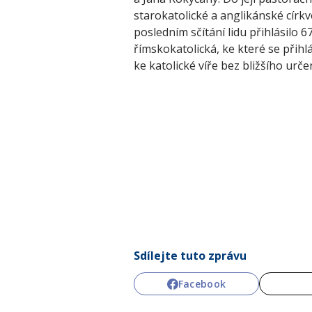
starokatolické a anglikánské církve
posledním sčítání lidu přihlásilo 67
římskokatolická, ke které se přihlás
ke katolické víře bez bližšího určen
Sdílejte tuto zprávu
Facebook