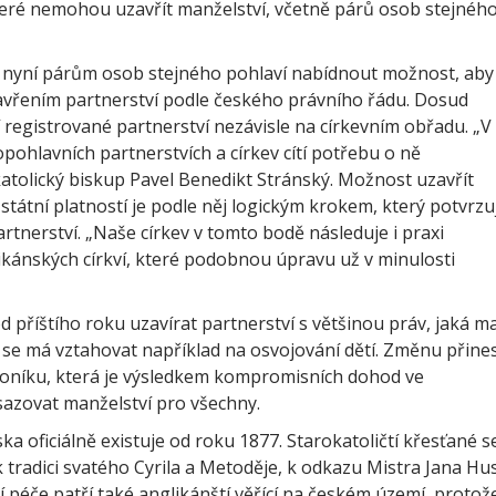
teré nemohou uzavřít manželství, včetně párů osob stejnéh
v nyní párům osob stejného pohlaví nabídnout možnost, aby
vřením partnerství podle českého právního řádu. Dosud
í registrované partnerství nezávisle na církevním obřadu. „V
nopohlavních partnerstvích a církev cítí potřebu o ně
atolický biskup Pavel Benedikt Stránský. Možnost uzavřít
státní platností je podle něj logickým krokem, který potvrzu
rtnerství. „Naše církev v tomto bodě následuje i praxi
ikánských církví, které podobnou úpravu už v minulosti
příštího roku uzavírat partnerství s většinou práv, jaká ma
 se má vztahovat například na osvojování dětí. Změnu přine
oníku, která je výsledkem kompromisních dohod ve
osazovat manželství pro všechny.
ka oficiálně existuje od roku 1877. Starokatoličtí křesťané s
 k tradici svatého Cyrila a Metoděje, k odkazu Mistra Jana Hu
í péče patří také anglikánští věřící na českém území, protož