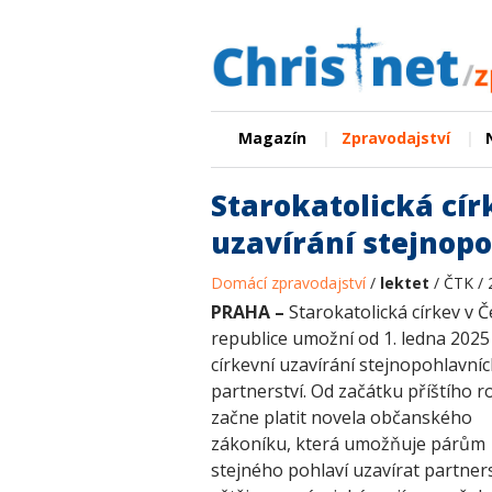
|
|
Magazín
Zpravodajství
Starokatolická cír
uzavírání stejnop
Domácí zpravodajství
/
lektet
/ ČTK / 
PRAHA –
Starokatolická církev v 
republice umožní od 1. ledna 2025
církevní uzavírání stejnopohlavní
partnerství. Od začátku příštího r
začne platit novela občanského
zákoníku, která umožňuje párům
stejného pohlaví uzavírat partners