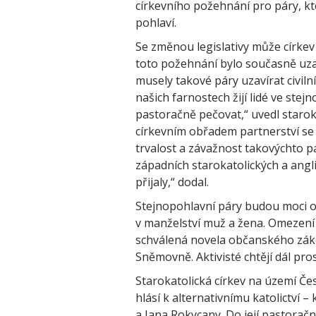
církevního požehnání pro páry, k
pohlaví.
Se změnou legislativy může círke
toto požehnání bylo současně uza
musely takové páry uzavírat civiln
našich farnostech žijí lidé ve stej
pastoračně pečovat,“ uvedl starok
církevním obřadem partnerství se 
trvalost a závažnost takovýchto pa
západních starokatolických a angl
přijaly,“ dodal.
Stejnopohlavní páry budou moci od 
v manželství muž a žena. Omezení
schválená novela občanského zák
Sněmovně. Aktivisté chtějí dál pr
Starokatolická církev na území Čes
hlásí k alternativnímu katolictví –
a Jana Rokycany. Do její pastoračn