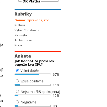
o
Rubriky
Domácí zpravodajství
Kultura
Výběr Christnetu
Ze světa
Archiv zpráv
je
Kraje
Anketa
Jak hodnotíte první rok
papeže Lva XIV.?
jí
Velmi dobře
67%
se
Spíše pozitivně
15%
Nejsem příliš spokojen(a)
e
10%
sa
Negativně
8%
e