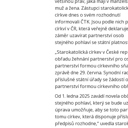
většinou práv, jaká mají v manžels
muž a žena. Zástupci starokatolic
církve dnes o svém rozhodnutí
informovali ČTK. Jsou podle nich p
církví v ČR, která veřejně deklaruj
záměr uzavírat partnerství osob
stejného pohlaví se státní platno
„Starokatolická církev v České rep
obřadu žehnání partnerství pro o
partnerství formou církevního sňa
zprávě dne 29. června. Synodní ra
příslušné státní úřady se žádostí 
partnerství formou církevního ob
Od 1. ledna 2025 zavádí novela ob
stejného pohlaví, který se bude u
úprava umožňuje, aby se toto part
tomu církev, která disponuje přísl
předpisů rozhodne,“ uvedla starok