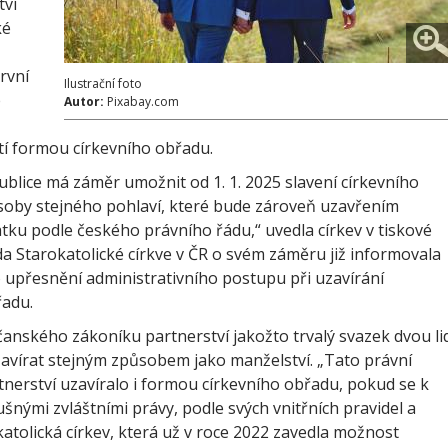
tví
ké
rvní
Ilustrační foto
e
Autor:
Pixabay.com
stí formou církevního obřadu.
ublice má záměr umožnit od 1. 1. 2025 slavení církevního
soby stejného pohlaví, které bude zároveň uzavřením
tku podle českého právního řádu,“ uvedla církev v tiskové
da Starokatolické církve v ČR o svém záměru již informovala
o upřesnění administrativního postupu při uzavírání
řadu.
čanského zákoníku partnerství jakožto trvalý svazek dvou li
zavírat stejným způsobem jako manželství. „Tato právní
nerství uzavíralo i formou církevního obřadu, pokud se k
ušnými zvláštními právy, podle svých vnitřních pravidel a
atolická církev, která už v roce 2022 zavedla možnost