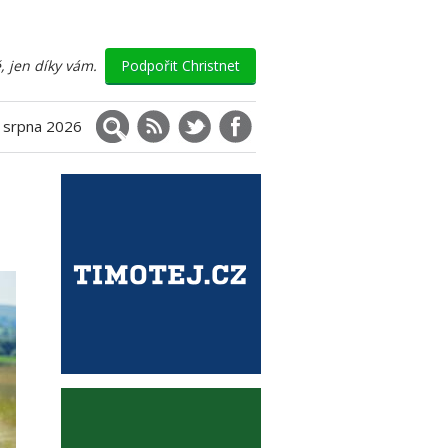
, jen díky vám.
Podpořit Christnet
Vyhledávání
RSS
X (Twitter)
Facebook
. srpna 2026