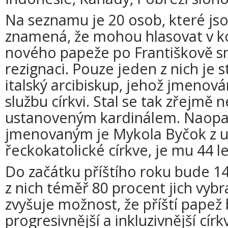
Na seznamu je 20 osob, které jso
znamená, že mohou hlasovat v ko
nového papeže po Františkově s
rezignaci. Pouze jeden z nich je st
italský arcibiskup, jehož jmenov
službu církvi. Stal se tak zřejmě 
ustanoveným kardinálem. Naopa
jmenovaným je Mykola Byčok z u
řeckokatolické církve, je mu 44 le
Do začátku příštího roku bude 140
z nich téměř 80 procent jich vybr
zvyšuje možnost, že příští papež 
progresivnější a inkluzivnější círk