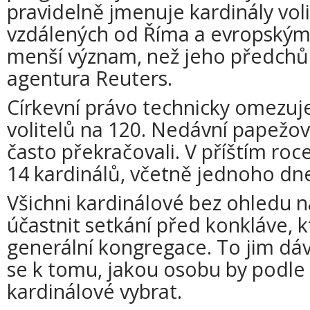
pravidelně jmenuje kardinály voli
vzdálených od Říma a evropským
menší význam, než jeho předchůd
agentura Reuters.
Církevní právo technicky omezuj
volitelů na 120. Nedávní papežo
často překračovali. V příštím roc
14 kardinálů, včetně jednoho d
Všichni kardinálové bez ohledu 
účastnit setkání před konkláve, 
generální kongregace. To jim dá
se k tomu, jakou osobu by podle 
kardinálové vybrat.