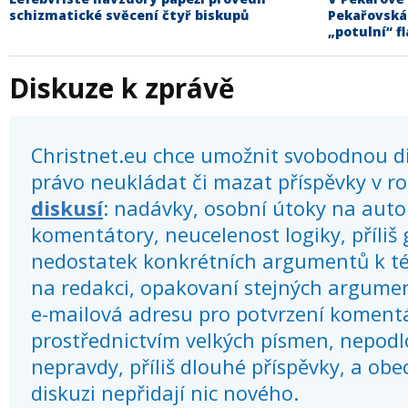
schizmatické svěcení čtyř biskupů
Pekařovská
„potulní“ fl
Diskuze k zprávě
Christnet.eu chce umožnit svobodnou dis
právo neukládat či mazat příspěvky v r
diskusí
: nadávky, osobní útoky na autor
komentátory, neucelenost logiky, příliš
nedostatek konkrétních argumentů k té
na redakci, opakovaní stejných argume
e-mailová adresu pro potvrzení koment
prostřednictvím velkých písmen, nepod
nepravdy, příliš dlouhé příspěvky, a obec
diskuzi nepřidají nic nového.