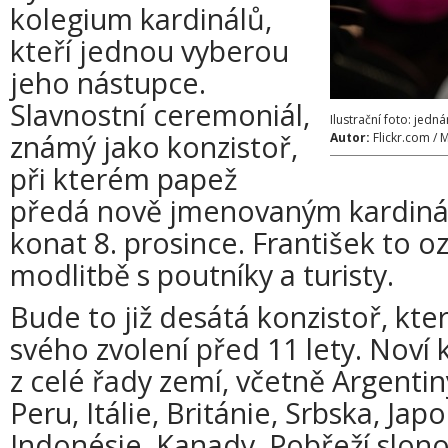
kolegium kardinálů,
kteří jednou vyberou
jeho nástupce.
Slavnostní ceremoniál,
Ilustrační foto: jedn
známý jako konzistoř,
Autor:
Flickr.com /
při kterém papež
předá nově jmenovaným kardináls
konat 8. prosince. František to oz
modlitbě s poutníky a turisty.
Bude to již desátá konzistoř, kte
svého zvolení před 11 lety. Noví
z celé řady zemí, včetně Argentiny,
Peru, Itálie, Británie, Srbska, Jap
Indonésie, Kanady, Pobřeží slonov