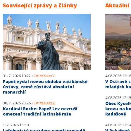
Související zprávy a články
Aktuální
31. 7. 2026 19:27
/ TIP REDAKCE
4.08.2026 12:1
Papež vydal novou obdobu vatikánské
V Ostravě s
ústavy, země zůstává absolutní
mladých kat
monarchií
4.08.2026 12:1
30. 7. 2026 23:26
/ TIP REDAKCE
Obec Kysel
Kardinál Roche: Papež Lev nezruší
krovu na ko
omezení tradiční latinské mše
Radošově
1. 7. 2026 15:50
4.08.2026 12:1
Lefebvristé navzdory papeži provedli
V Pekařově 