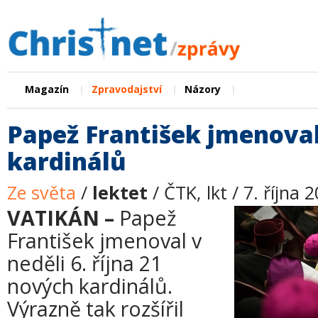
|
|
|
Magazín
Zpravodajství
Názory
Papež František jmenova
kardinálů
Ze světa
/
lektet
/ ČTK, lkt / 7. října 
VATIKÁN –
Papež
František jmenoval v
neděli 6. října 21
nových kardinálů.
Výrazně tak rozšířil