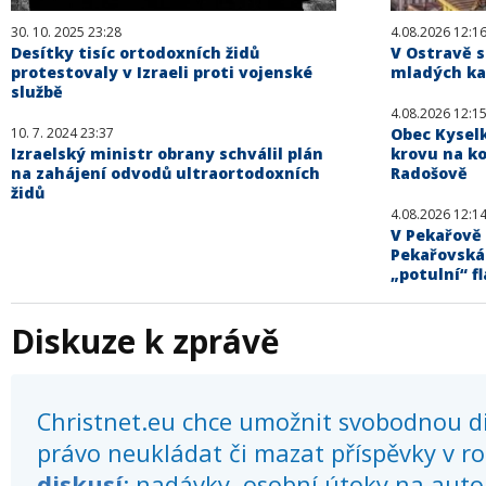
30. 10. 2025 23:28
4.08.2026 12:1
Desítky tisíc ortodoxních židů
V Ostravě s
protestovaly v Izraeli proti vojenské
mladých kat
službě
4.08.2026 12:1
10. 7. 2024 23:37
Obec Kysel
Izraelský ministr obrany schválil plán
krovu na ko
na zahájení odvodů ultraortodoxních
Radošově
židů
4.08.2026 12:1
V Pekařově 
Pekařovská
„potulní“ fl
Diskuze k zprávě
Christnet.eu chce umožnit svobodnou dis
právo neukládat či mazat příspěvky v r
diskusí
: nadávky, osobní útoky na autor