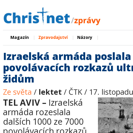
|
|
|
Magazín
Zpravodajství
Názory
Izraelská armáda poslala
povolávacích rozkazů ul
židům
Ze světa
/
lektet
/ ČTK / 17. listopad
TEL AVIV –
Izraelská
armáda rozeslala
dalších 1000 ze 7000
povolávacích rozkazů