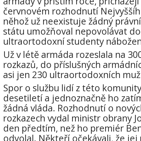
armády v příštím roce, přicháze
červnovém rozhodnutí Nejvyššíh
něhož už neexistuje žádný právní
státu umožňoval nepovolávat do
ultraortodoxní studenty nábožen
Už v létě armáda rozeslala na 30
rozkazů, do příslušných armádníc
asi jen 230 ultraortodoxních muž
Spor o službu lidí z této komuni
desetiletí a jednoznačně ho zatí
žádná vláda. Rozhodnutí o novýc
rozkazech vydal ministr obrany J
den předtím, než ho premiér Be
odvolal. Někteří očekávali, že jej 