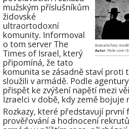
mužským příslušníkům
židovské
ultraortodoxní
komunity. Informoval
o tom server The
Ilustrační foto: modl
Times of Israel, který
Autor:
Flickr.com /
připomíná, že tato
komunita se zásadně staví proti 
sloužili v armádě. Podle agentur
přispět ke zvýšení napětí mezi vě
Izraelci v době, kdy země bojuje
Rozkazy, které představují první 
prověřování a hodnocení rekrut