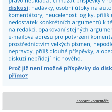
právo neukládat či mazat příspěvky v r
diskusí
: nadávky, osobní útoky na autor
komentátory, neucelenost logiky, příliš
nedostatek konkrétních argumentů k té
na redakci, opakovaní stejných argume
e-mailová adresu pro potvrzení koment
prostřednictvím velkých písmen, nepod
nepravdy, příliš dlouhé příspěvky, a obec
diskuzi nepřidají nic nového.
Proč již není možné příspěvky do dis
přímo?
Zobrazit komentáře