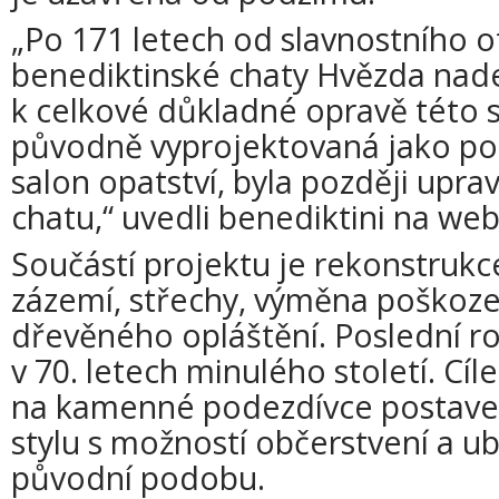
„Po 171 letech od slavnostního o
benediktinské chaty Hvězda nade
k celkové důkladné opravě této s
původně vyprojektovaná jako pol
salon opatství, byla později upra
chatu,“ uvedli benediktini na web
Součástí projektu je rekonstruk
zázemí, střechy, výměna poškoze
dřevěného opláštění. Poslední ro
v 70. letech minulého století. Cí
na kamenné podezdívce postave
stylu s možností občerstvení a ub
původní podobu.