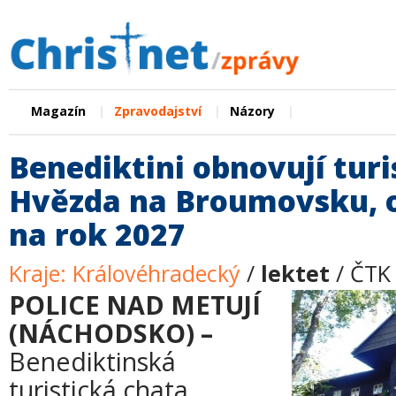
|
|
|
Magazín
Zpravodajství
Názory
Benediktini obnovují tur
Hvězda na Broumovsku, o
na rok 2027
Kraje: Královéhradecký
/
lektet
/ ČTK 
POLICE NAD METUJÍ
(NÁCHODSKO) –
Benediktinská
turistická chata