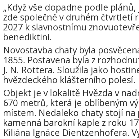
„Když vše dopadne podle plánů, 
zde společně v druhém čtvrtletí 
2027 k slavnostnímu znovuotevření
benediktini.
Novostavba chaty byla posvěcena
1855. Postavena byla z rozhodnu
J. N. Rottera. Sloužila jako hosti
hvězdeckého klášterního polesí.
Objekt je v lokalitě Hvězda v na
670 metrů, která je oblíbeným v
místem. Nedaleko chaty stojí na
kamenná barokní kaple z roku 1
Kiliána Ignáce Dientzenhofera. V