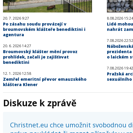
20. 7. 2026 9:27
8.08.2026 15:2
Po zásahu soudu provázejí v
Lidé mohou
broumovském klášteře benediktini i
nahrát zam
agentura
7.08.2026 22:5
20. 6. 2026 14:27
Náboženská
Broumovský klášter mění provoz
prezidenta
prohlídek, začali je zajišťovat
o laickém s
benediktini
7.08.2026 19:4
12. 1. 2026 12:58
Pražská arc
Zemřel emeritní převor emauzského
sexuálního
kláštera Klener
Diskuze k zprávě
Christnet.eu chce umožnit svobodnou dis