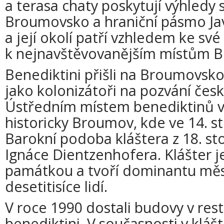
a terasa chaty poskytují výhled
Broumovsko a hraniční pásmo Ja
a její okolí patří vzhledem ke sv
k nejnavštěvovanějším místům B
Benediktini přišli na Broumovsko 
jako kolonizátoři na pozvání čes
Ústředním místem benediktinů v
historicky Broumov, kde ve 14. sto
Barokní podoba kláštera z 18. stol
Ignáce Dientzenhofera. Klášter j
památkou a tvoří dominantu měst
desetitisíce lidí.
V roce 1990 dostali budovy v rest
benediktini. V současnosti v kláš