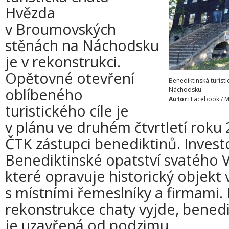
Hvězda
v Broumovských
stěnách na Náchodsku
je v rekonstrukci.
Opětovné otevření
Benediktinská turis
oblíbeného
Náchodsku
Autor:
Facebook / M
turistického cíle je
v plánu ve druhém čtvrtletí roku 
ČTK zástupci benediktinů. Inves
Benediktinské opatství svatého 
které opravuje historický objekt 
s místními řemeslníky a firmami. 
rekonstrukce chaty vyjde, benedi
je uzavřená od podzimu.