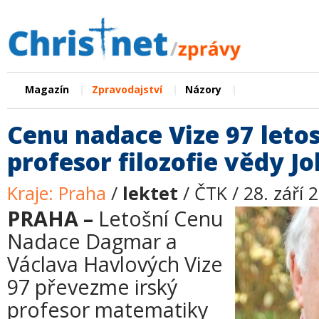
|
|
|
Magazín
Zpravodajství
Názory
Cenu nadace Vize 97 leto
profesor filozofie vědy J
Kraje: Praha
/
lektet
/ ČTK / 28. září 
PRAHA –
Letošní Cenu
Nadace Dagmar a
Václava Havlových Vize
97 převezme irský
profesor matematiky