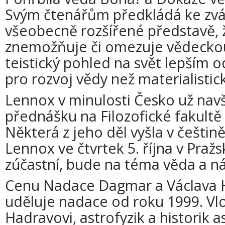
Svým čtenářům předkládá ke zvá
všeobecně rozšířené představě, 
znemožňuje či omezuje vědeckou
teistický pohled na svět lepší
pro rozvoj vědy než materialistic
Lennox v minulosti Česko už navšt
přednášku na Filozofické fakultě 
Některá z jeho děl vyšla v češtin
Lennox ve čtvrtek 5. října v Praž
zúčastní, bude na téma věda a n
Cenu Nadace Dagmar a Václava H
uděluje nadace od roku 1999. Vlo
Hadravovi, astrofyzik a historik 