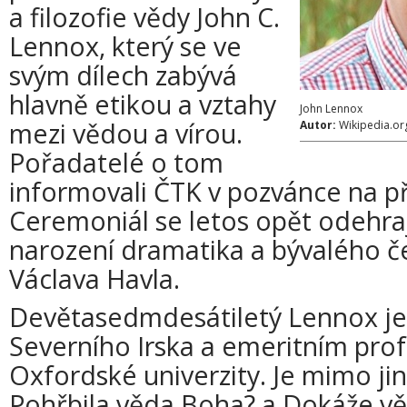
a filozofie vědy John C.
Lennox, který se ve
svým dílech zabývá
hlavně etikou a vztahy
John Lennox
mezi vědou a vírou.
Autor:
Wikipedia.o
Pořadatelé o tom
informovali ČTK v pozvánce na p
Ceremoniál se letos opět odehraj
narození dramatika a bývalého č
Václava Havla.
Devětasedmdesátiletý Lennox j
Severního Irska a emeritním pro
Oxfordské univerzity. Je mimo ji
Pohřbila věda Boha? a Dokáže vě