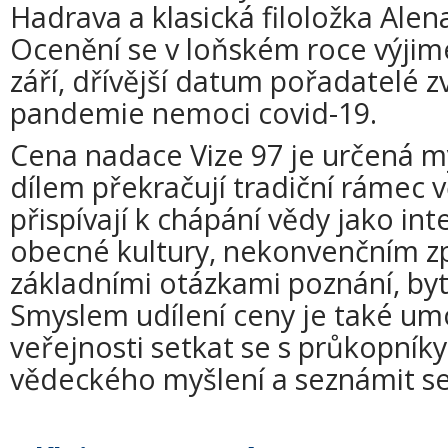
Hadrava a klasická filoložka Ale
Ocenění se v loňském roce výjim
září, dřívější datum pořadatelé zv
pandemie nemoci covid-19.
Cena nadace Vize 97 je určená my
dílem překračují tradiční rámec
přispívají k chápání vědy jako int
obecné kultury, nekonvenčním z
základními otázkami poznání, bytí
Smyslem udílení ceny je také um
veřejnosti setkat se s průkopník
vědeckého myšlení a seznámit se 