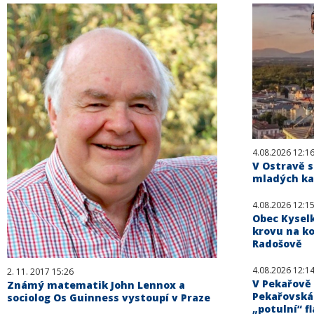
4.08.2026 12:1
V Ostravě s
mladých kat
4.08.2026 12:1
Obec Kysel
krovu na ko
Radošově
4.08.2026 12:1
2. 11. 2017 15:26
V Pekařově 
Známý matematik John Lennox a
Pekařovská
sociolog Os Guinness vystoupí v Praze
„potulní“ fl