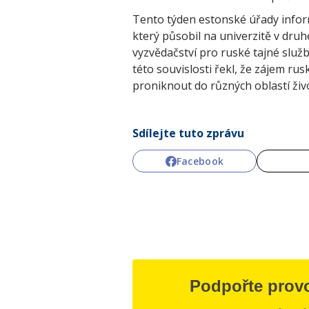
Tento týden estonské úřady infor
který působil na univerzitě v dru
vyzvědačství pro ruské tajné služ
této souvislosti řekl, že zájem ru
proniknout do různých oblastí ži
Sdílejte tuto zprávu
Facebook