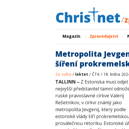
|
|
Magazín
Zpravodajství
Metropolita Jevgen
šíření prokremels
Ze světa
/
lektet
/ ČTK / 18. ledna 202
TALLINN –
Z Estonska musí odjet
nejvyšší představitel tamní odnož
ruské pravoslavné církve Valerij
Rešetnikov, v církvi známý jako
metropolita Jevgenij, který podle
estonské vlády šíří prokremelskou
proválečnou rétoriku. Estonské ú