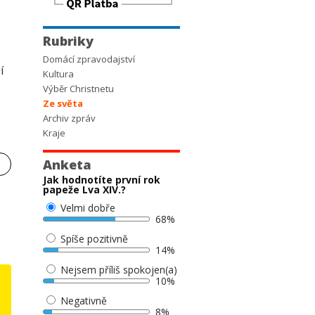
Rubriky
Domácí zpravodajství
í
Kultura
Výběr Christnetu
Ze světa
Archiv zpráv
Kraje
Anketa
Jak hodnotíte první rok
papeže Lva XIV.?
Velmi dobře
68%
Spíše pozitivně
14%
Nejsem příliš spokojen(a)
10%
Negativně
8%