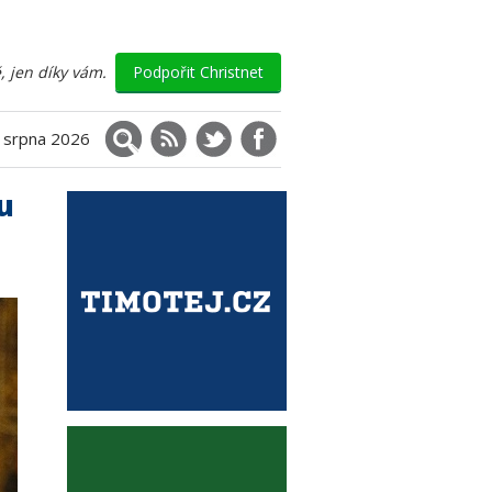
, jen díky vám.
Podpořit Christnet
Vyhledávání
RSS
X (Twitter)
Facebook
. srpna 2026
u