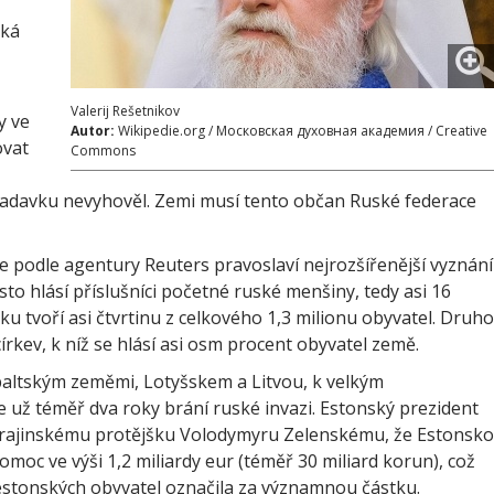
ská
Valerij Rešetnikov
y ve
Autor:
Wikipedie.org / Московская духовная академия / Creative
ovat
Commons
adavku nevyhověl. Zemi musí tento občan Ruské federace
e podle agentury Reuters pravoslaví nejrozšířenější vyznání
to hlásí příslušníci početné ruské menšiny, tedy asi 16
u tvoří asi čtvrtinu z celkového 1,3 milionu obyvatel. Druh
írkev, k níž se hlásí asi osm procent obyvatel země.
baltským zeměmi, Lotyšskem a Litvou, k velkým
 už téměř dva roky brání ruské invazi. Estonský prezident
 ukrajinskému protějšku Volodymyru Zelenskému, že Estonsko
moc ve výši 1,2 miliardy eur (téměř 30 miliard korun), což
stonských obyvatel označila za významnou částku.