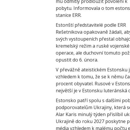
mu odmítly prodloužit povolení k
pobytu. Informovala o tom eston
stanice ERR.
Estonští představitelé podle ERR
Rešetnikova opakovaně žádali, ab
svých vystoupeních přestal obhaj
kremelský režim a ruské vojenské
operace, ale duchovní tomuto pož
opustit do 6. února.
V převážně ateistickém Estonsku j
vzhledem k tomu, že se k němu čas
procent obyvatel. Rusové v Estonsk
největší je v Estonsku luteránská c
Estonsko patří spolu s dalšími po
podporovatelům Ukrajiny, která se
Alar Karis minulý týden přislíbil
Ukrajině do roku 2027 poskytne po
média vzhledem k malému počtu e