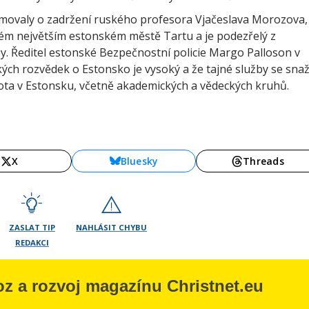
movaly o zadržení ruského profesora Vjačeslava Morozova,
hém největším estonském městě Tartu a je podezřelý z
by. Ředitel estonské Bezpečnostní policie Margo Palloson v
ských rozvědek o Estonsko je vysoký a že tajné služby se snaž
vota v Estonsku, včetně akademických a vědeckých kruhů.
X
Bluesky
Threads
ZASLAT TIP
NAHLÁSIT CHYBU
REDAKCI