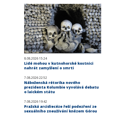
8.08.2026 15:24
Lidé mohou v kutnohorské kostnici
nahrát zamyšlení o smrti
7.08.2026 22:52
Náboženská rétorika nového
prezidenta Kolumbie vyvolává debatu
o laickém státu
7.08.2026 19:42
Pražská arcidiecéze řeší podezření ze
sexuálního zneužívání knězem Górou