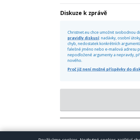
Diskuze k zprávě
Christnet.eu chce umožnit svobodnou dis
pravidly diskusí
: nadávky, osobní útoky
chyb, nedostatek konkrétních argumentů
falešné jméno nebo e-mailová adresu pr
nepodložené argumenty a nepravdy, příliš
nového.
Proč již není možné příspěvky do di
Používáme cookies. Nezbytné cookies zajišťují 