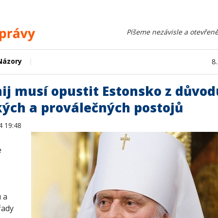
Píšeme nezávisle a otevřeně
|
Názory
8
ij musí opustit Estonsko z důvod
kých a proválečných postojů
4 19:48
e
 a
řady