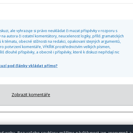
kuzi, ale vyhrazuje si právo neukládat či mazat příspěvky v rozporu s
 na autora či ostatní komentátory, neucelenost logiky, příliš gramatických
 k tématu, obecné stížnosti na redakci, opakovaní stejných argumentů,
o potvrzení komentáře, VÝKŘIK prostřednictvím velkých písmen,
 dlouhé příspěvky, a obecně i příspěvky, které k diskuzi nepřidají nic
skuzí pod články vkládat přímo?
Zobrazit komentáře
Copyright (c) Christnet.eu 2000–2026
- ISSN 1213-0877
Ochrana osobních údajů
chod webu. Bez vašeho souhlasu měříme návštěvnost jen anonymně a