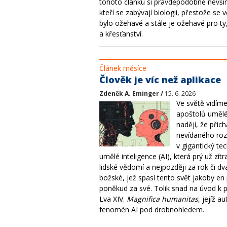
tohoto článku si pravděpodobně nevš
kteří se zabývají biologií, přestože se 
bylo ožehavé a stále je ožehavé pro ty,
a křesťanství.
Článek měsíce
Člověk je víc než aplikace
Zdeněk A. Eminger /
15. 6. 2026
Ve světě vidím
apoštolů umělé
nadějí, že přic
nevídaného rozv
v gigantický t
umělé inteligence (AI), která prý už zít
lidské vědomí a nejpozději za rok či dv
božské, jež spasí tento svět jakoby en
poněkud za své. Tolik snad na úvod k p
Lva XIV.
Magnifica humanitas
, jejíž a
fenomén AI pod drobnohledem.