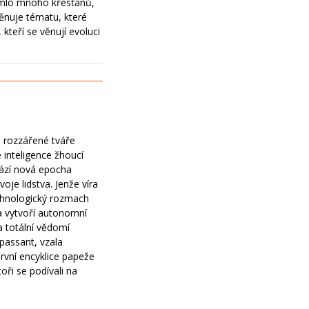
imlo mnoho křesťanů,
věnuje tématu, které
 kteří se věnují evoluci
e rozzářené tváře
 inteligence žhoucí
hází nová epocha
oje lidstva. Jenže víra
echnologický rozmach
ra vytvoří autonomní
a totální vědomí
 passant, vzala
rvní encyklice papeže
utoři se podívali na