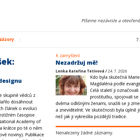
Píšeme nezávisle a otevřeně
|
Názory
7
K zamyšlení
šek:
Nezadržuj mě!
Lenka Kateřina Tetivová /
24. 7. 2026
Kdo byla skutečná Marie
 designu
Magdaléna podle evange
Celá staletí ji označovali
e skupině vědců z
prostitutku, spojovali se
ařilo dosáhnout
dvěma odlišnými ženami, snažili se ji zme
ch článek o evoluci
a zneviditelnit. Ve skutečnosti byla úplně j
estižním časopise
než jak ji vykreslila pozdější tradice.
National Academy of
 a krátce po té o něm
Nenalezeny žádné záznamy.
ové noviny). Publikace