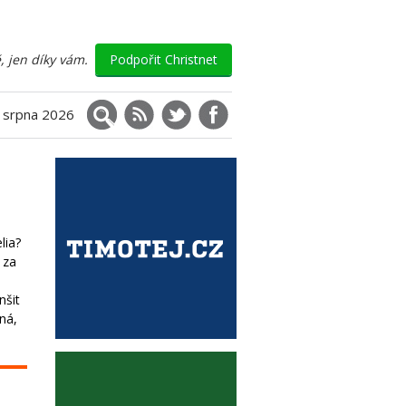
, jen díky vám.
Podpořit Christnet
Vyhledávání
RSS
X (Twitter)
Facebook
. srpna 2026
lia?
 za
nšit
iná,