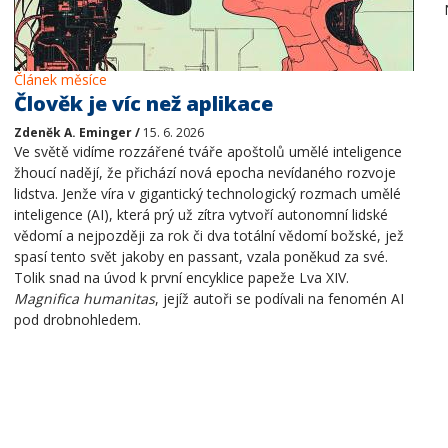
Článek měsíce
Člověk je víc než aplikace
Zdeněk A. Eminger /
15. 6. 2026
Ve světě vidíme rozzářené tváře apoštolů umělé inteligence
žhoucí nadějí, že přichází nová epocha nevídaného rozvoje
lidstva. Jenže víra v gigantický technologický rozmach umělé
inteligence (AI), která prý už zítra vytvoří autonomní lidské
vědomí a nejpozději za rok či dva totální vědomí božské, jež
spasí tento svět jakoby en passant, vzala poněkud za své.
Tolik snad na úvod k první encyklice papeže Lva XIV.
Magnifica humanitas
, jejíž autoři se podívali na fenomén AI
pod drobnohledem.