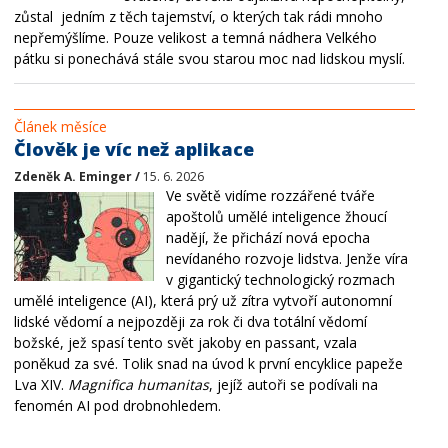
zůstal jedním z těch tajemství, o kterých tak rádi mnoho
nepřemýšlíme. Pouze velikost a temná nádhera Velkého
pátku si ponechává stále svou starou moc nad lidskou myslí.
Článek měsíce
Člověk je víc než aplikace
Zdeněk A. Eminger /
15. 6. 2026
Ve světě vidíme rozzářené tváře
apoštolů umělé inteligence žhoucí
nadějí, že přichází nová epocha
nevídaného rozvoje lidstva. Jenže víra
v gigantický technologický rozmach
umělé inteligence (AI), která prý už zítra vytvoří autonomní
lidské vědomí a nejpozději za rok či dva totální vědomí
božské, jež spasí tento svět jakoby en passant, vzala
poněkud za své. Tolik snad na úvod k první encyklice papeže
Lva XIV.
Magnifica humanitas
, jejíž autoři se podívali na
fenomén AI pod drobnohledem.