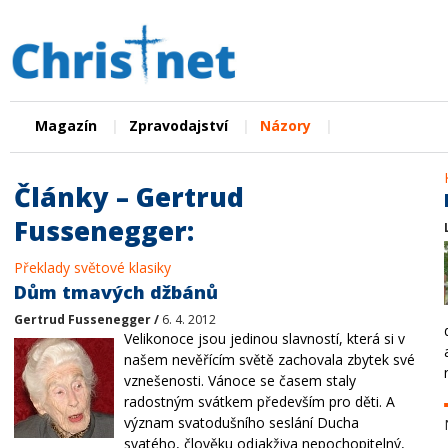
|
|
|
Magazín
Zpravodajství
Názory
Články – Gertrud
Fussenegger:
Překlady světové klasiky
Dům tmavých džbánů
Gertrud Fussenegger /
6. 4. 2012
Velikonoce jsou jedinou slavností, která si v
našem nevěřícím světě zachovala zbytek své
vznešenosti. Vánoce se časem staly
radostným svátkem především pro děti. A
význam svatodušního seslání Ducha
svatého, člověku odjakživa nepochopitelný,