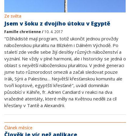
Ze světa
Jsem v šoku z dvojího útoku v Egyptě
Famille chretienne /
10. 4. 2017
"Džihádisté mají program, totiž ukončit jednou provždy
náboženskou pluralitu na Blízkém i Dálném Východě. Po
staletí zde vedle sebe žijí desítky různých náboženství a
vyznání. Ne vždy v plné harmonii, ale i historicky se jedná o
oblast s největší náboženskou pluralitou. V jedné generaci
jsme tuto různorodost omezili a začali sledovat pouze
Irák, Sýrii a Palestinu… Největší křesťanskou komunitu ale
tvoří koptové, egyptští křesťané", uvádí dominikán
působící v Káhiře, fr. Adrien Candiard v reakci na dva
vražedné atentáty, které měly na Květnou neděli za cíl
křesťany v Tantě a Alexandrii.
Článek měsíce
Člověk je víc než aplikace