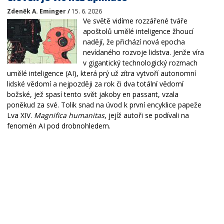
Zdeněk A. Eminger /
15. 6. 2026
Ve světě vidíme rozzářené tváře
apoštolů umělé inteligence žhoucí
nadějí, že přichází nová epocha
nevídaného rozvoje lidstva. Jenže víra
v gigantický technologický rozmach
umělé inteligence (AI), která prý už zítra vytvoří autonomní
lidské vědomí a nejpozději za rok či dva totální vědomí
božské, jež spasí tento svět jakoby en passant, vzala
poněkud za své. Tolik snad na úvod k první encyklice papeže
Lva XIV.
Magnifica humanitas
, jejíž autoři se podívali na
fenomén AI pod drobnohledem.