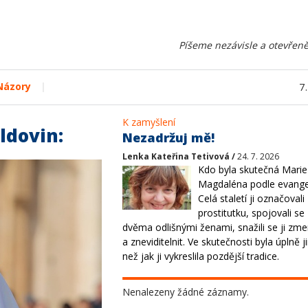
Píšeme nezávisle a otevřeně
|
Názory
7
K zamyšlení
ldovin:
Nezadržuj mě!
Lenka Kateřina Tetivová /
24. 7. 2026
Kdo byla skutečná Marie
Magdaléna podle evange
Celá staletí ji označovali
prostitutku, spojovali se
dvěma odlišnými ženami, snažili se ji zme
a zneviditelnit. Ve skutečnosti byla úplně j
než jak ji vykreslila pozdější tradice.
Nenalezeny žádné záznamy.