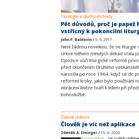
Teologie a duchovní texty
Pět důvodů, proč je papež 
vstřícný k pokoncilní liturg
John F. Baldovin /
5. 9. 2017
Není žádnou novinkou, že se liturgie v
církve během minulých dekád stala 
Opozice vůči liturgické reformě povs
před skončením Druhého vatikánského
narostla po roce 1964, když se do p
reformní kroky, jako bylo používání n
obrácení kněze tváří k lidem při před
bohoslužbě.
Článek měsíce
Člověk je víc než aplikace
Zdeněk A. Eminger /
15. 6. 2026
Ve světě vidím