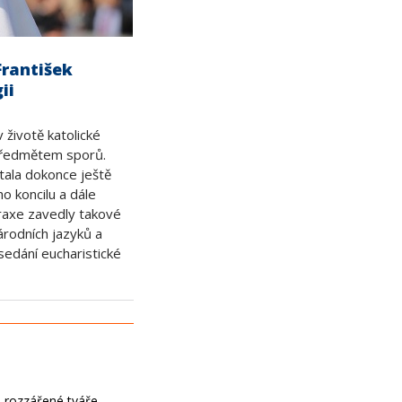
František
ii
 životě katolické
předmětem sporů.
tala dokonce ještě
 koncilu a dále
raxe zavedly takové
árodních jazyků a
sedání eucharistické
e rozzářené tváře