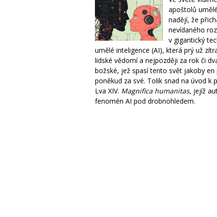
apoštolů umělé
nadějí, že přic
nevídaného rozv
v gigantický t
umělé inteligence (AI), která prý už zít
lidské vědomí a nejpozději za rok či dv
božské, jež spasí tento svět jakoby en
poněkud za své. Tolik snad na úvod k p
Lva XIV.
Magnifica humanitas
, jejíž a
fenomén AI pod drobnohledem.