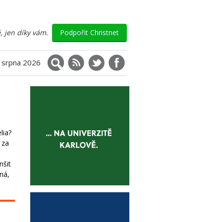
, jen díky vám.
Podpořit Christnet
Vyhledávání
RSS
X (Twitter)
Facebook
. srpna 2026
lia?
 za
nšit
iná,