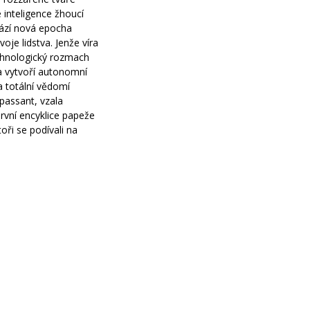
 inteligence žhoucí
hází nová epocha
oje lidstva. Jenže víra
echnologický rozmach
ra vytvoří autonomní
a totální vědomí
 passant, vzala
rvní encyklice papeže
utoři se podívali na