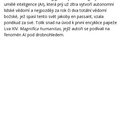
umělé inteligence (AI), která prý už zítra vytvoří autonomní
lidské vědomí a nejpozději za rok či dva totální vědomí
božské, jež spasí tento svět jakoby en passant, vzala
poněkud za své. Tolik snad na úvod k první encyklice papeže
Lva XIV.
Magnifica humanitas
, jejíž autoři se podívali na
fenomén AI pod drobnohledem.