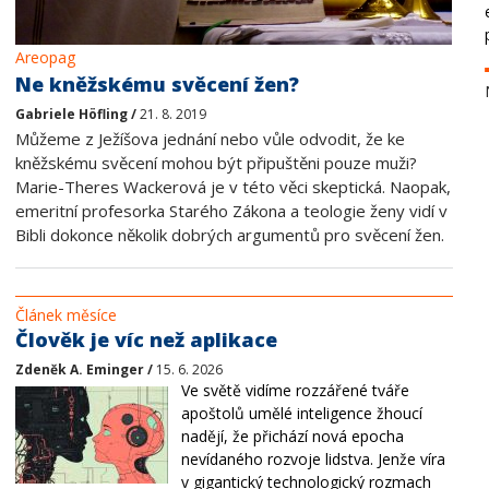
Areopag
Ne kněžskému svěcení žen?
Gabriele Höfling /
21. 8. 2019
Můžeme z Ježíšova jednání nebo vůle odvodit, že ke
kněžskému svěcení mohou být připuštěni pouze muži?
Marie-Theres Wackerová je v této věci skeptická. Naopak,
emeritní profesorka Starého Zákona a teologie ženy vidí v
Bibli dokonce několik dobrých argumentů pro svěcení žen.
Článek měsíce
Člověk je víc než aplikace
Zdeněk A. Eminger /
15. 6. 2026
Ve světě vidíme rozzářené tváře
apoštolů umělé inteligence žhoucí
nadějí, že přichází nová epocha
nevídaného rozvoje lidstva. Jenže víra
v gigantický technologický rozmach