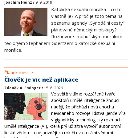
Joachim Heinz /
9. 9. 2019
Katolická sexuální morálka – co to
vlastně je? A proč je toto téma na
seznamu agendy „Synodální cesty“
plánované německými biskupy?
Rozhovor s mohučským morálním
teologem Stephanem Goertzem o katolické sexuální
morálce.
Článek měsíce
Člověk je víc než aplikace
Zdeněk A. Eminger /
15. 6. 2026
Ve světě vidíme rozzářené tváře
apoštolů umělé inteligence žhoucí
nadějí, že přichází nová epocha
nevídaného rozvoje lidstva. Jenže víra
v gigantický technologický rozmach
umělé inteligence (AI), která prý už zítra vytvoří autonomní
lidské vědomí a nejpozději za rok či dva totální vědomí