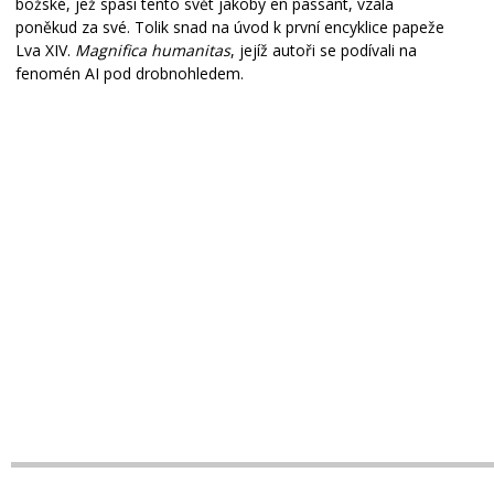
božské, jež spasí tento svět jakoby en passant, vzala
poněkud za své. Tolik snad na úvod k první encyklice papeže
Lva XIV.
Magnifica humanitas
, jejíž autoři se podívali na
fenomén AI pod drobnohledem.