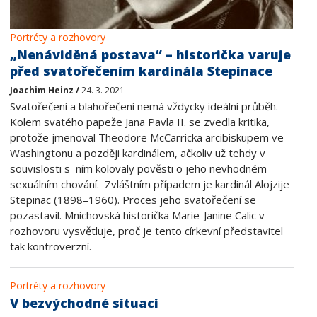
Portréty a rozhovory
„Nenáviděná postava“ – historička varuje
před svatořečením kardinála Stepinace
Joachim Heinz /
24. 3. 2021
Svatořečení a blahořečení nemá vždycky ideální průběh.
Kolem svatého papeže Jana Pavla II. se zvedla kritika,
protože jmenoval Theodore McCarricka arcibiskupem ve
Washingtonu a později kardinálem, ačkoliv už tehdy v
souvislosti s ním kolovaly pověsti o jeho nevhodném
sexuálním chování. Zvláštním případem je kardinál Alojzije
Stepinac (1898–1960). Proces jeho svatořečení se
pozastavil. Mnichovská historička Marie-Janine Calic v
rozhovoru vysvětluje, proč je tento církevní představitel
tak kontroverzní.
Portréty a rozhovory
V bezvýchodné situaci