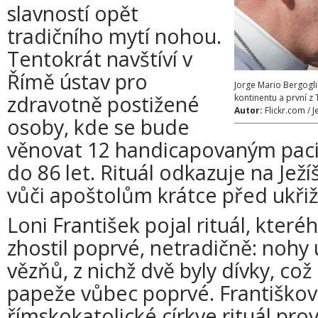
slavností opět
tradičního mytí nohou.
Tentokrát navštíví v
Římě ústav pro
Jorge Mario Bergogli
zdravotně postižené
kontinentu a první z
Autor:
Flickr.com /
osoby, kde se bude
věnovat 12 handicapovaným pac
do 86 let. Rituál odkazuje na Jež
vůči apoštolům krátce před ukři
Loni František pojal rituál, které
zhostil poprvé, netradičně: nohy
vězňů, z nichž dvě byly dívky, což
papeže vůbec poprvé. Františkov
římskokatolické církve rituál pro