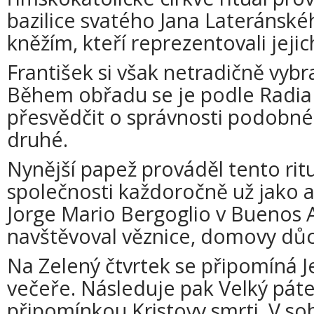
bazilice svatého Jana Lateránské
kněžím, kteří reprezentovali jejic
František si však netradičně vybra
Během obřadu se je podle Radia 
přesvědčit o správnosti podobné
druhé.
Nynější papež prováděl tento ritu
společnosti každoročně už jako a
Jorge Mario Bergoglio v Buenos A
navštěvoval věznice, domovy důc
Na Zelený čtvrtek se připomíná J
večeře. Následuje pak Velký pátek
připomínkou Kristovy smrti. V so