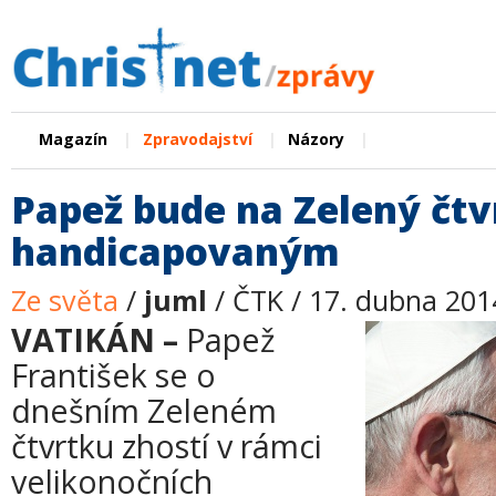
|
|
|
Magazín
Zpravodajství
Názory
Papež bude na Zelený čt
handicapovaným
Ze světa
/
juml
/ ČTK / 17. dubna 201
VATIKÁN –
Papež
František se o
dnešním Zeleném
čtvrtku zhostí v rámci
velikonočních