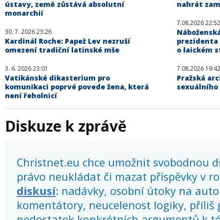
ústavy, země zůstává absolutní
nahrát zam
monarchií
7.08.2026 22:5
30. 7. 2026 23:26
Náboženská
Kardinál Roche: Papež Lev nezruší
prezidenta
omezení tradiční latinské mše
o laickém s
3. 6. 2026 23:01
7.08.2026 19:4
Vatikánské dikasterium pro
Pražská arc
komunikaci poprvé povede žena, která
sexuálního
není řeholnicí
Diskuze k zprávě
Christnet.eu chce umožnit svobodnou dis
právo neukládat či mazat příspěvky v r
diskusí
: nadávky, osobní útoky na autor
komentátory, neucelenost logiky, příliš
nedostatek konkrétních argumentů k té