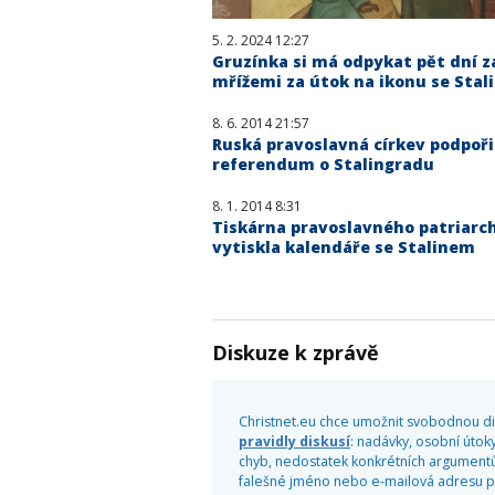
5. 2. 2024 12:27
Gruzínka si má odpykat pět dní z
mřížemi za útok na ikonu se Sta
8. 6. 2014 21:57
Ruská pravoslavná církev podpoři
referendum o Stalingradu
8. 1. 2014 8:31
Tiskárna pravoslavného patriarc
vytiskla kalendáře se Stalinem
Diskuze k zprávě
Christnet.eu chce umožnit svobodnou dis
pravidly diskusí
: nadávky, osobní útoky
chyb, nedostatek konkrétních argumentů
falešné jméno nebo e-mailová adresu pr