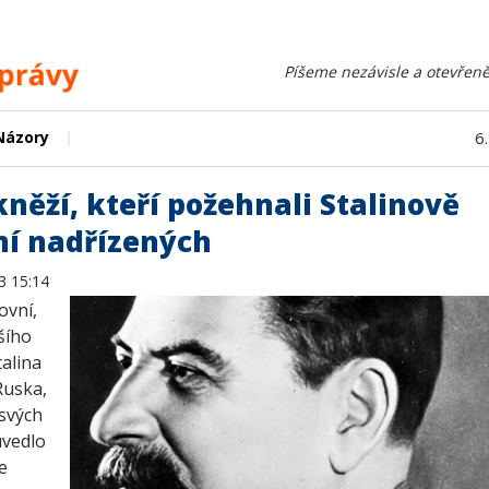
Píšeme nezávisle a otevřeně
|
Názory
6
kněží, kteří požehnali Stalinově
ní nadřízených
3 15:14
ovní,
šího
talina
Ruska,
 svých
uvedlo
e