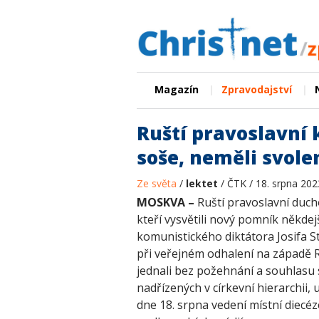
|
|
Magazín
Zpravodajství
Ruští pravoslavní 
soše, neměli svole
Ze světa
/
lektet
/ ČTK / 18. srpna 202
MOSKVA –
Ruští pravoslavní duch
kteří vysvětili nový pomník někdej
komunistického diktátora Josifa S
při veřejném odhalení na západě 
jednali bez požehnání a souhlasu
nadřízených v církevní hierarchii, 
dne 18. srpna vedení místní diecéz