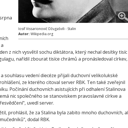
 srpna
Iosif Vissarionovič Džugašvili - Stalin
Autor:
Wikipedia.org
ních
 a
n z nich vysvětil sochu diktátora, který nechal desítky tisíc
gulagu, nařídil zbourat tisíce chrámů a pronásledoval církev,
a souhlasu vedení diecéze přijali duchovní velikolukské
rohlášení, ze kterého citoval server RBK. Ten také zveřejnil
ku. Počínání duchovních asistujících při odhalení Stalinova
emá nic společného se stanoviskem pravoslavné církve a
řesvědčení", uvedl server.
til, prohlásil, že za Stalina byla zabito mnoho duchovních, a
mučedníků", dodal RBK.