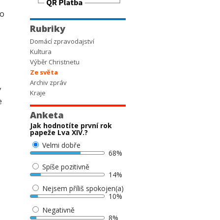
lo
Rubriky
Domácí zpravodajství
Kultura
Výběr Christnetu
Ze světa
Archiv zpráv
v
Kraje
e
Anketa
Jak hodnotíte první rok
papeže Lva XIV.?
Velmi dobře
68%
Spíše pozitivně
14%
Nejsem příliš spokojen(a)
10%
Negativně
8%