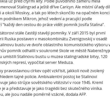
ikla už před čtyřmi lety. Podle původního záměru měla
menoval Stalingrad a ještě dříve Caricyn. Ale místní úřady dí
 a okolí Moskvy, a tak po létech skončilo na opačném konci
m podnikem Mikron, jehož vedení a pracující podle
í "každý den cestou do práce vidět pomník Josifa Stalina".
átorovi stále častěji stavějí pomníky. V září 2015 byl první
rii Ruska postaven v masokombinátu Zvenigovskij v osadě
Stalinovu bustu ve dvoře oblastního komunistického výboru 
linův pomník odhalili v soukromé škole ve městě Naberežnyj
u umístili Stalinovu bustu u muzea stalingradské bitvy, 120
ských represí, vypočítal server Meduza.
ky pravoslavnou církev opět vzkřísit, jakkoli nově zvolený
hledem tajné policie. Ambivalentní postoj ke Stalinovi
vuje jako strůjce sovětského vítězství v roce 1945. Kreml
 je a představuje je jako tragédii bez skutečného viníka.
ou, ale jsou nadále poměrně vzácné, dodala AFP.