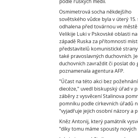
podle ruských médií.
Osmimetrová socha někdejšího
sovětského vůdce byla v úterý 15.
odhalena před továrnou ve městě
Velikije Luki v Pskovské oblasti na
západě Ruska za přítomnosti míst
představitelů komunistické strany
také pravoslavných duchovních. Jede
duchovních zavraždit či poslat do 
poznamenala agentura AFP.
"Účast na této akci bez požehnání 
diecéze," uvedl biskupský úřad v p
záběry z vysvěcení Stalinova pomní
pomníku podle církevních úřadů n
"vyjadřuje jejich osobní názory a p
Kněz Antonij, který památník vysvě
"díky tomu máme spousty nových 