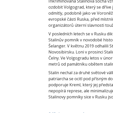
Inkriminovaná Stalinova socha vzn
ozdobit Volgograd, který se dříve j
odmítly, podobně jako ve Voroněži
evropské části Ruska, před místní
organizátorů úterní slavnosti touž
V posledních letech se v Rusku dikt
Stalinův pomník v novodobé histo
Šelanger. V květnu 2019 odhalili 
Novosibirsku. Loni v prosinci Sta
Čelny. Ve Volgogradu letos v únor
metrů od památníku obětem stalin
Stalin nechal za druhé světové vál
patriarcha se ocitl pod přísným do
podporuje Kreml, který jej předsta
nepopírá represe, ale minimalizuje
Stalinovy pomníky sice v Rusku js