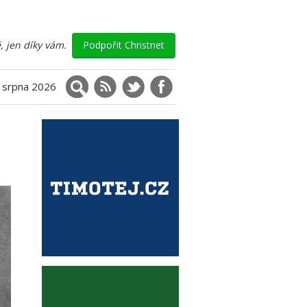
, jen díky vám.
Podpořit Christnet
Vyhledávání
RSS
X (Twitter)
Facebook
. srpna 2026