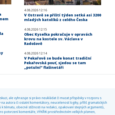
4.08.2026 12:16
a
V Ostravě se příští týden setká asi 3200
linem
mladých katolíků z celého Česka
4.08.2026 12:15
la
Obec Kyselka pokračuje v opravách
krovu na kostele sv. Václava v
Radošově
hy
4.08.2026 12:14
V Pekařově se bude konat tradiční
Pekařovská pouť, sjedou se tam
„potulní“ flašinetáři
kuzi, ale vyhrazuje si právo neukládat či mazat příspěvky v rozporu s
 na autora či ostatní komentátory, neucelenost logiky, příliš gramatických
 k tématu, obecné stížnosti na redakci, opakovaní stejných argumentů,
o potvrzení komentáře, VÝKŘIK prostřednictvím velkých písmen,