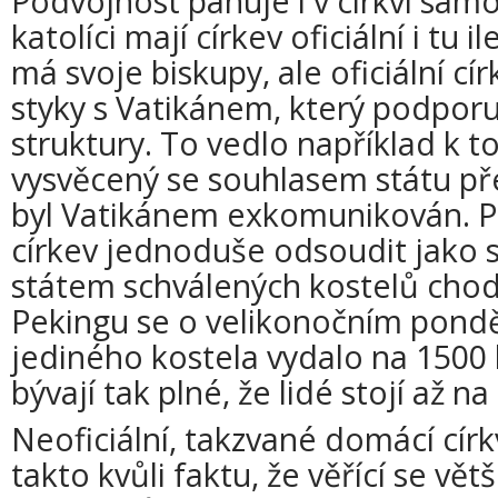
Podvojnost panuje i v církvi samo
katolíci mají církev oficiální i tu i
má svoje biskupy, ale oficiální c
styky s Vatikánem, který podporuj
struktury. To vedlo například k t
vysvěcený se souhlasem státu př
byl Vatikánem exkomunikován. Pře
církev jednoduše odsoudit jako st
státem schválených kostelů chodí t
Pekingu se o velikonočním pondě
jediného kostela vydalo na 1500 l
bývají tak plné, že lidé stojí až na 
Neoficiální, takzvané domácí cí
takto kvůli faktu, že věřící se vět