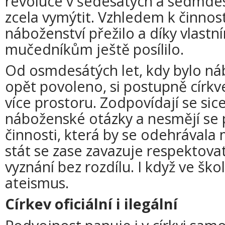
revoluce v šedesátých a sedmdes
zcela vymýtit. Vzhledem k činnosti
náboženství přežilo a díky vlast
mučedníkům ještě posílilo.
Od osmdesátých let, kdy bylo ná
opět povoleno, si postupně církv
více prostoru. Zodpovídají se si
náboženské otázky a nesmějí se 
činnosti, která by se odehrávala
stát se zase zavazuje respektova
vyznání bez rozdílu. I když ve šk
ateismus.
Církev oficiální i ilegální