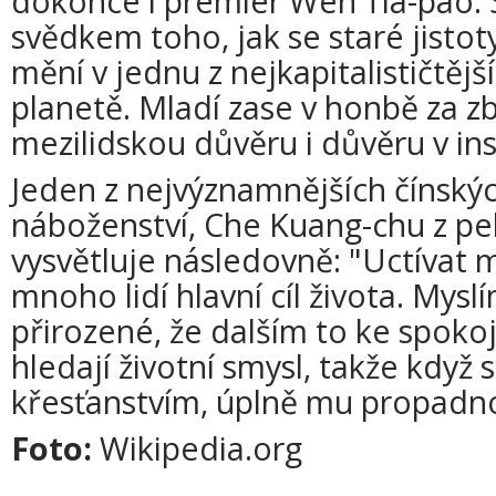
dokonce i premiér Wen Ťia-pao. 
svědkem toho, jak se staré jisto
mění v jednu z nejkapitalističtějš
planetě. Mladí zase v honbě za z
mezilidskou důvěru i důvěru v ins
Jeden z nejvýznamnějších čínskýc
náboženství, Che Kuang-chu z pek
vysvětluje následovně: "Uctívat 
mnoho lidí hlavní cíl života. Myslí
přirozené, že dalším to ke spokoj
hledají životní smysl, takže když s
křesťanstvím, úplně mu propadn
Foto:
Wikipedia.org