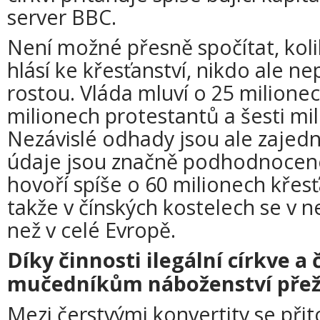
server BBC.
Není možné přesně spočítat, kolik
hlásí ke křesťanství, nikdo ale nep
rostou. Vláda mluví o 25 milionec
milionech protestantů a šesti mil
Nezávislé odhady jsou ale zajedn
údaje jsou značně podhodnocené.
hovoří spíše o 60 milionech křesť
takže v čínských kostelech se v ned
než v celé Evropě.
Díky činnosti ilegální církve a
mučedníkům náboženství přež
Mezi čerstvými konvertity se při