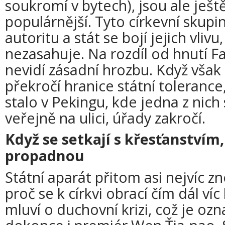
soukromí v bytech), jsou ale je
populárnější. Tyto církevní skupin
autoritu a stát se bojí jejich vlivu
nezasahuje. Na rozdíl od hnutí Fa
nevidí zásadní hrozbu. Když však
překročí hranice státní tolerance,
stalo v Pekingu, kde jedna z nich
veřejně na ulici, úřady zakročí.
Když se setkají s křesťanstvím
propadnou
Státní aparát přitom asi nejvíc 
proč se k církvi obrací čím dál víc 
mluví o duchovní krizi, což je ozn