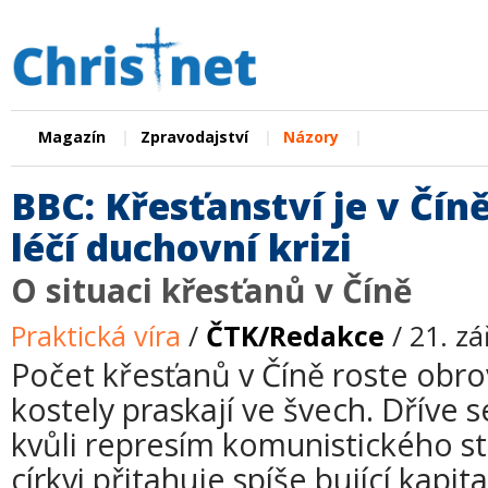
|
|
|
Magazín
Zpravodajství
Názory
BBC: Křesťanství je v Čín
léčí duchovní krizi
O situaci křesťanů v Číně
Praktická víra
/
ČTK/Redakce
/ 21. zá
Počet křesťanů v Číně roste ob
kostely praskají ve švech. Dříve se
kvůli represím komunistického stá
církvi přitahuje spíše bující kapi