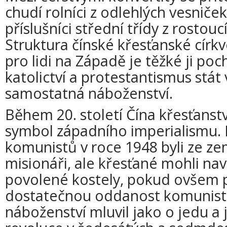
chudí rolníci z odlehlých vesniček 
příslušníci střední třídy z rostou
Struktura čínské křesťanské církve
pro lidi na Západě je těžké ji poc
katolictví a protestantismus stát
samostatná náboženství.
Během 20. století Čína křesťanstv
symbol západního imperialismu. P
komunistů v roce 1948 byli ze ze
misionáři, ale křesťané mohli na
povolené kostely, pokud ovšem p
dostatečnou oddanost komunisti
náboženství mluvil jako o jedu a j