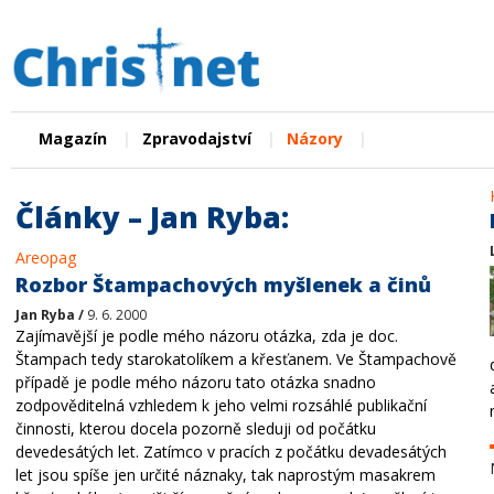
|
|
|
Magazín
Zpravodajství
Názory
Články – Jan Ryba:
Areopag
Rozbor Štampachových myšlenek a činů
Jan Ryba /
9. 6. 2000
Zajímavější je podle mého názoru otázka, zda je doc.
Štampach tedy starokatolíkem a křesťanem. Ve Štampachově
případě je podle mého názoru tato otázka snadno
zodpověditelná vzhledem k jeho velmi rozsáhlé publikační
činnosti, kterou docela pozorně sleduji od počátku
devedesátých let. Zatímco v pracích z počátku devadesátých
let jsou spíše jen určité náznaky, tak naprostým masakrem