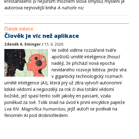
křesťanského (v nejširším možném slova smyslu) myšlení je
autorova nejnovější kniha
A nahoře nic
Článek měsíce
Člověk je víc než aplikace
Zdeněk A. Eminger /
15. 6. 2026
Ve světě vidíme rozzářené tváře
apoštolů umělé inteligence žhoucí
nadějí, že přichází nová epocha
nevídaného rozvoje lidstva. Jenže víra
v gigantický technologický rozmach
umělé inteligence (AI), která prý už zítra vytvoří autonomní
lidské vědomí a nejpozději za rok či dva totální vědomí
božské, jež spasí tento svět jakoby en passant, vzala
poněkud za své. Tolik snad na úvod k první encyklice papeže
Lva XIV.
Magnifica humanitas
, jejíž autoři se podívali na
fenomén AI pod drobnohledem.