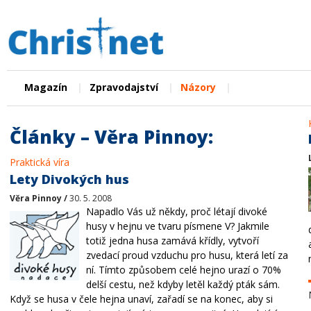
|
|
|
Magazín
Zpravodajství
Názory
Články – Věra Pinnoy:
Praktická víra
Lety Divokých hus
Věra Pinnoy /
30. 5. 2008
Napadlo Vás už někdy, proč létají divoké
husy v hejnu ve tvaru písmene V? Jakmile
totiž jedna husa zamává křídly, vytvoří
zvedací proud vzduchu pro husu, která letí za
ní. Tímto způsobem celé hejno urazí o 70%
delší cestu, než kdyby letěl každý pták sám.
Když se husa v čele hejna unaví, zařadí se na konec, aby si