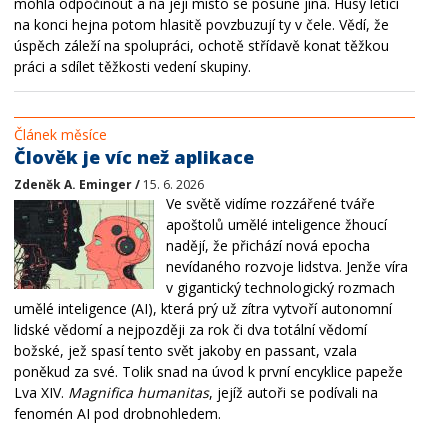
mohla odpočinout a na její místo se posune jiná. Husy letící
na konci hejna potom hlasitě povzbuzují ty v čele. Vědí, že
úspěch záleží na spolupráci, ochotě střídavě konat těžkou
práci a sdílet těžkosti vedení skupiny.
Článek měsíce
Člověk je víc než aplikace
Zdeněk A. Eminger /
15. 6. 2026
Ve světě vidíme rozzářené tváře
apoštolů umělé inteligence žhoucí
nadějí, že přichází nová epocha
nevídaného rozvoje lidstva. Jenže víra
v gigantický technologický rozmach
umělé inteligence (AI), která prý už zítra vytvoří autonomní
lidské vědomí a nejpozději za rok či dva totální vědomí
božské, jež spasí tento svět jakoby en passant, vzala
poněkud za své. Tolik snad na úvod k první encyklice papeže
Lva XIV.
Magnifica humanitas
, jejíž autoři se podívali na
fenomén AI pod drobnohledem.