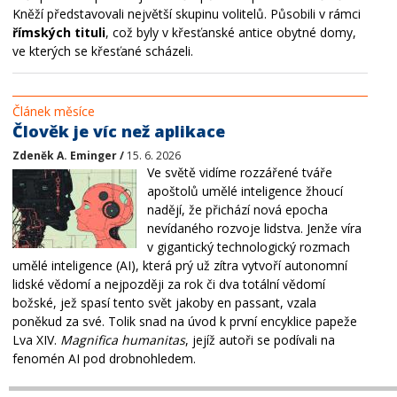
Kněží představovali největší skupinu volitelů
. Působili v rámci
římských tituli
, což byly v křesťanské antice obytné domy,
ve kterých se křesťané scházeli.
Článek měsíce
Člověk je víc než aplikace
Zdeněk A. Eminger /
15. 6. 2026
Ve světě vidíme rozzářené tváře
apoštolů umělé inteligence žhoucí
nadějí, že přichází nová epocha
nevídaného rozvoje lidstva. Jenže víra
v gigantický technologický rozmach
umělé inteligence (AI), která prý už zítra vytvoří autonomní
lidské vědomí a nejpozději za rok či dva totální vědomí
božské, jež spasí tento svět jakoby en passant, vzala
poněkud za své. Tolik snad na úvod k první encyklice papeže
Lva XIV.
Magnifica humanitas
, jejíž autoři se podívali na
fenomén AI pod drobnohledem.