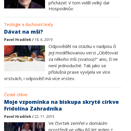
přicházel. V tom viděl velký dar
Hospodinův.
Teologie a duchovní texty
Dávat na mši?
Pavel Hradilek /
18. 6. 2019
Odpovědět na otázku v nadpisu či
její modifikovanou verzi „Obětovat
za někoho mši (svatou)?“ ano, či ne
není jednoduché. Tak jako se
příslušná praxe vyvíjela ve více
vrstvách, i odpověď má více vrstev.
České církve
Moje vzpomínka na biskupa skryté církve
Fridolína Zahradníka
Pavel Hradilek /
22. 11. 2015
Ve čtvrtek zemřel v domácím
prostředí ve věku 80 let jeden z