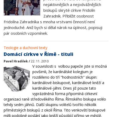
nejaktivnějších a nejodvážnějších
biskupů skryté církve Fridolín
Zahradník. Přiblížit osobnost
Fridolína Zahradníka s mnoha vrstvami činností není
jednoduché. Aniž bych si dělal nárok na úplnost, popisuji
pár osobních vzpomínek.
Teologie a duchovní texty
Domácí církve v Římě - tituli
Pavel Hradilek /
22. 11. 2010
V souvislosti s volbou papeže jste si možná
povšimli, že kardinálské kolegium je
rozděleno do tří "hodnostních" skupin:
kardinálové-biskupové, kardinálové kněží a
kardinálové-jáhni. Dnes již pouze tato
vyprázdněná forma připomíná církevní
organizaci raně středověkého Říma. Římského biskupa volilo
tehdy sedm jáhnů.
Další skupinu volitelů
tvořilo několik
příměstských biskupů z okolí Říma
. Tito venkovští biskupové
měli podobné poslání jako kněží působící přímo ve městě.