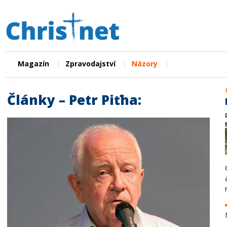
|
|
|
Magazín
Zpravodajství
Názory
Články – Petr Piťha: