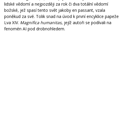
lidské vědomí a nejpozději za rok či dva totální vědomí
božské, jež spasí tento svět jakoby en passant, vzala
poněkud za své. Tolik snad na úvod k první encyklice papeže
Lva XIV.
Magnifica humanitas
, jejíž autoři se podívali na
fenomén AI pod drobnohledem.