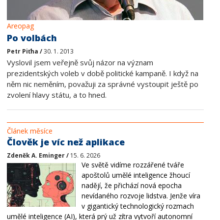
Areopag
Po volbách
Petr Piťha /
30. 1. 2013
Vyslovil jsem veřejně svůj názor na význam
prezidentských voleb v době politické kampaně. I když na
něm nic neměním, považuji za správné vystoupit ještě po
zvolení hlavy státu, a to hned.
Článek měsíce
Člověk je víc než aplikace
Zdeněk A. Eminger /
15. 6. 2026
Ve světě vidíme rozzářené tváře
apoštolů umělé inteligence žhoucí
nadějí, že přichází nová epocha
nevídaného rozvoje lidstva. Jenže víra
v gigantický technologický rozmach
umělé inteligence (AI), která prý už zítra vytvoří autonomní