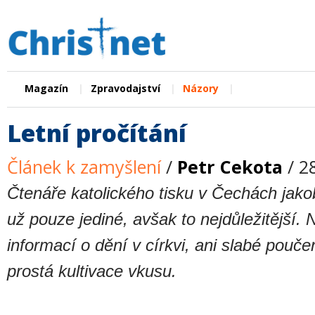
|
|
|
Magazín
Zpravodajství
Názory
Letní pročítání
Článek k zamyšlení
/
Petr Cekota
/ 2
Čtenáře katolického tisku v Čechách jako
už pouze jediné, avšak to nejdůležitější. 
informací o dění v církvi, ani slabé pouče
prostá kultivace vkusu.