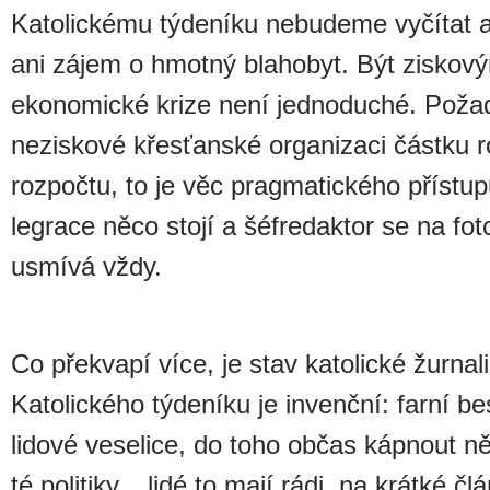
Katolickému týdeníku nebudeme vyčítat an
ani zájem o hmotný blahobyt. Být zisko
ekonomické krize není jednoduché. Požad
neziskové křesťanské organizaci částku r
rozpočtu, to je věc pragmatického přístu
legrace něco stojí a šéfredaktor se na fot
usmívá vždy.
Co překvapí více, je stav katolické žurnal
Katolického týdeníku je invenční: farní be
lidové veselice, do toho občas kápnout ně
té politiky... lidé to mají rádi, na krátké 