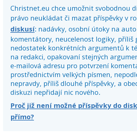
Christnet.eu chce umožnit svobodnou dis
právo neukládat či mazat příspěvky v r
diskusí
: nadávky, osobní útoky na autor
komentátory, neucelenost logiky, příliš
nedostatek konkrétních argumentů k té
na redakci, opakovaní stejných argume
e-mailová adresu pro potvrzení koment
prostřednictvím velkých písmen, nepod
nepravdy, příliš dlouhé příspěvky, a obec
diskuzi nepřidají nic nového.
Proč již není možné příspěvky do dis
přímo?