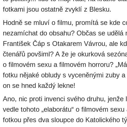
fotkami jsou ostatně zvyklí z Blesku.
Hodně se mluví o filmu, promítá se kde co
nezamíchat do obsahu? Občas se udělá n
František Čáp s Otakarem Vávrou, ale kd
čtenářů povšiml? A že je okurková sezóna
o filmovém sexu a filmovém horroru? „M
fotku nějaké obludy s vyceněnými zuby 
on se hned každý lekne!
Ano, nic proti invenci svého druhu, jenže l
vedle tohoto „elaborátu“ o filmovém sexu
fotkou přes dva sloupce do Katolického tý