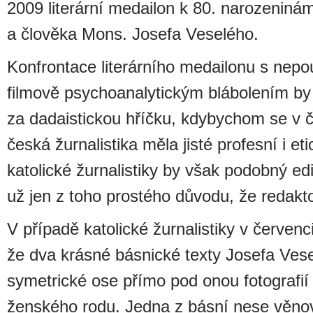
2009 literární medailon k 80. narozenin
a člověka Mons. Josefa Veselého.
Konfrontace literárního medailonu s nep
filmově psychoanalytickým blábolením by
za dadaistickou hříčku, kdybychom se v čas
česká žurnalistika měla jisté profesní i et
katolické žurnalistiky by však podobný e
už jen z toho prostého důvodu, že redaktoř
V případě katolické žurnalistiky v červenc
že dva krásné básnické texty Josefa Ves
symetrické ose přímo pod onou fotografií
ženského rodu. Jedna z básní nese věno